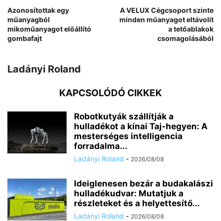
Azonosítottak egy
A VELUX Cégcsoport szinte
műanyagból
minden műanyagot eltávolít
mikoműanyagot előállító
a tetőablakok
gombafajt
csomagolásából
Ladányi Roland
KAPCSOLÓDÓ CIKKEK
Robotkutyák szállítják a
hulladékot a kínai Taj-hegyen: A
mesterséges intelligencia
forradalma...
Ladányi Roland
-
2026/08/08
Ideiglenesen bezár a budakalászi
hulladékudvar: Mutatjuk a
részleteket és a helyettesítő...
Ladányi Roland
-
2026/08/08