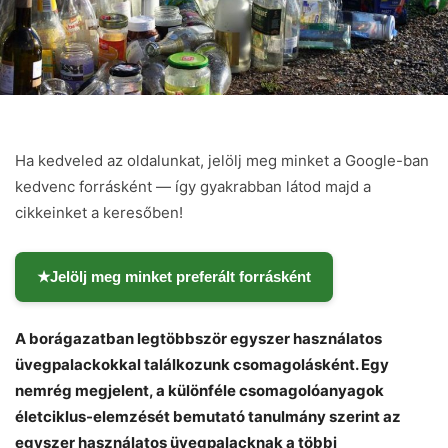
Ha kedveled az oldalunkat, jelölj meg minket a Google-ban
kedvenc forrásként — így gyakrabban látod majd a
cikkeinket a keresőben!
★
Jelölj meg minket preferált forrásként
A borágazatban legtöbbször egyszer használatos
üvegpalackokkal találkozunk csomagolásként. Egy
nemrég megjelent, a különféle csomagolóanyagok
életciklus-elemzését bemutató tanulmány szerint az
egyszer használatos üvegpalacknak a többi