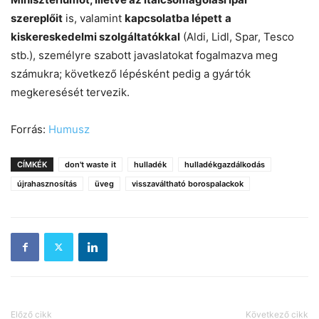
szereplőit
is, valamint
kapcsolatba lépett
a
kiskereskedelmi szolgáltatókkal
(Aldi, Lidl, Spar, Tesco
stb.), személyre szabott javaslatokat fogalmazva meg
számukra; következő lépésként pedig a gyártók
megkeresését tervezik.
Forrás:
Humusz
CÍMKÉK
don't waste it
hulladék
hulladékgazdálkodás
újrahasznosítás
üveg
visszaváltható borospalackok
Előző cikk
Következő cikk