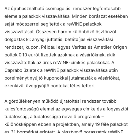
Az újrahasználható csomagolási rendszer legfontosabb
eleme a palackok visszaváltása. Minden borászat esetében
saját módszerrel segítették a reWINE palackok
visszaváltását. Összesen három különböző ösztönzőt
dolgoztak ki: anyagi juttatás, betétdíjas visszaváltási
rendszer, kupon. Például egyes Veritas és Ametller Origen
boltok 0,10 eurót fizettek azoknak a vásárlóknak, akik
visszaváltották az üres reWINE-címkés palackokat. A
Caprabo üzletek a reWINE palackok visszaváltása után
borélményt nyújtó kuponokkal jutalmazták a vásárlókat,
ezenkívül üveggyűjtő pontokat létesítettek.
A gördülékenyen működő újratöltési rendszer további
kulcsfontosságú elemei az egységes címke és a fogyasztói
tudatosság, a tudatosságra nevelő programok –
különösképpen ebben a projektben, amely 19 féle palackot
és 31 bormárkát érintett. A résztvevő borászatok reWINE