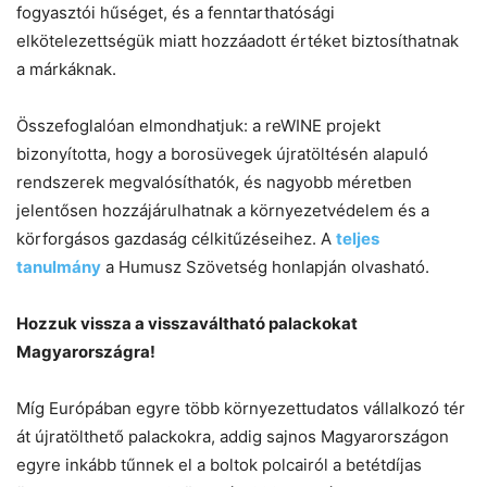
fogyasztói hűséget, és a fenntarthatósági
elkötelezettségük miatt hozzáadott értéket biztosíthatnak
a márkáknak.
Összefoglalóan elmondhatjuk: a reWINE projekt
bizonyította, hogy a borosüvegek újratöltésén alapuló
rendszerek megvalósíthatók, és nagyobb méretben
jelentősen hozzájárulhatnak a környezetvédelem és a
körforgásos gazdaság célkitűzéseihez. A
teljes
tanulmány
a Humusz Szövetség honlapján olvasható.
Hozzuk vissza a visszaváltható palackokat
Magyarországra!
Míg Európában egyre több környezettudatos vállalkozó tér
át újratölthető palackokra, addig sajnos Magyarországon
egyre inkább tűnnek el a boltok polcairól a betétdíjas