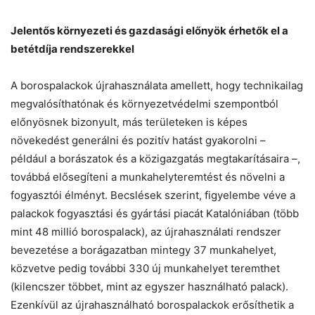
Jelentős környezeti és gazdasági előnyök érhetők el a
betétdíja rendszerekkel
A borospalackok újrahasználata amellett, hogy technikailag
megvalósíthatónak és környezetvédelmi szempontból
előnyösnek bizonyult, más területeken is képes
növekedést generálni és pozitív hatást gyakorolni –
például a borászatok és a közigazgatás megtakarításaira –,
továbbá elősegíteni a munkahelyteremtést és növelni a
fogyasztói élményt. Becslések szerint, figyelembe véve a
palackok fogyasztási és gyártási piacát Katalóniában (több
mint 48 millió borospalack), az újrahasználati rendszer
bevezetése a borágazatban mintegy 37 munkahelyet,
közvetve pedig további 330 új munkahelyet teremthet
(kilencszer többet, mint az egyszer használható palack).
Ezenkívül az újrahasználható borospalackok erősíthetik a