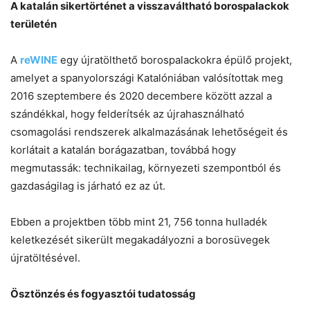
A katalán sikertörténet a visszaváltható borospalackok
területén
A
reWINE
egy újratölthető borospalackokra épülő projekt,
amelyet a spanyolországi Katalóniában valósítottak meg
2016 szeptembere és 2020 decembere között azzal a
szándékkal, hogy felderítsék az újrahasználható
csomagolási rendszerek alkalmazásának lehetőségeit és
korlátait a katalán borágazatban, továbbá hogy
megmutassák: technikailag, környezeti szempontból és
gazdaságilag is járható ez az út.
Ebben a projektben több mint 21, 756 tonna hulladék
keletkezését sikerült megakadályozni a borosüvegek
újratöltésével.
Ösztönzés és fogyasztói tudatosság