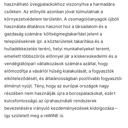
használható üvegpalackokhoz viszonyítva a harmadára
csökken. Az előnyök azonban jóval túlmutatnak a
környezetvédelem területén. A csomagolóanyagok újbóli
használata általános hasznot hoz a társadalom és a
Chat
Close
Mr wAIste
gazdaság számára: költségmegtakarítást jelent a
településeknek (pl. a közterületek takarítása és a
hulladékkezelés terén), helyi munkahelyeket teremt,
Helló! Miben segíthetek ma?
emellett többszörös előnnyel jár a kiskereskedelmi és a
vendéglátóipari vállalkozások számára azáltal, hogy
előmozdítja a vásárlói hűség kialakulását, a fogyasztók
elköteleződését, és általánosságban pozitívabb fogyasztói
élményt nyújt. Tény, hogy az európai országok nagy
részében nem használják újra a borospalackokat, ezért
kulcsfontosságú az újrahasználati rendszerek
bevezetésére irányuló kezdeményezések kidolgozása –
így született meg a reWINE is.