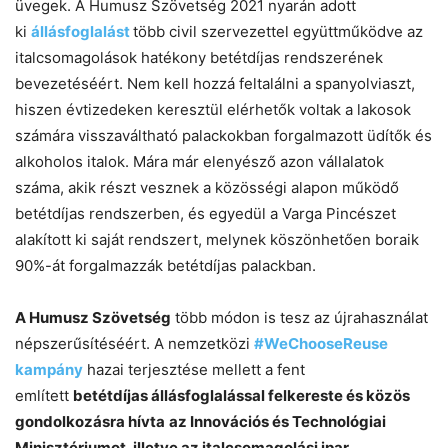
üvegek. A Humusz Szövetség 2021 nyarán adott
ki
állásfoglalást
több civil szervezettel együttműködve az
italcsomagolások hatékony betétdíjas rendszerének
bevezetéséért. Nem kell hozzá feltalálni a spanyolviaszt,
hiszen évtizedeken keresztül elérhetők voltak a lakosok
számára visszaváltható palackokban forgalmazott üdítők és
alkoholos italok. Mára már elenyésző azon vállalatok
száma, akik részt vesznek a közösségi alapon működő
betétdíjas rendszerben, és egyedül a Varga Pincészet
alakított ki saját rendszert, melynek köszönhetően boraik
90%-át forgalmazzák betétdíjas palackban.
A Humusz Szövetség
több módon is tesz az újrahasználat
népszerűsítéséért. A nemzetközi
#WeChooseReuse
kampány
hazai terjesztése mellett a fent
említett
betétdíjas állásfoglalással felkereste és közös
gondolkozásra hívta
az Innovációs és Technológiai
Minisztériumot, illetve az italcsomagolási ipar