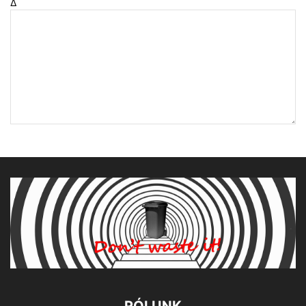
Δ
RÓLUNK