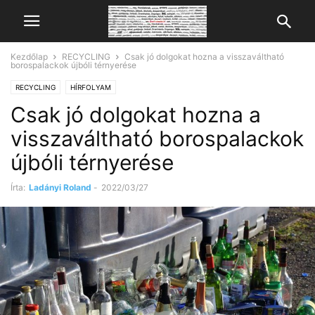
Kezdőlap
RECYCLING
Csak jó dolgokat hozna a visszaváltható
borospalackok újbóli térnyerése
RECYCLING
HÍRFOLYAM
Csak jó dolgokat hozna a
visszaváltható borospalackok
újbóli térnyerése
Írta:
Ladányi Roland
-
2022/03/27