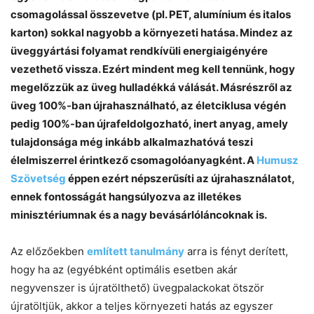
csomagolással összevetve (pl. PET, alumínium és italos
karton) sokkal nagyobb a környezeti hatása. Mindez az
üveggyártási folyamat rendkívüli energiaigényére
vezethető vissza. Ezért mindent meg kell tennünk, hogy
megelőzzük az üveg hulladékká válását. Másrészről az
üveg 100%-ban újrahasználható, az életciklusa végén
pedig 100%-ban újrafeldolgozható, inert anyag, amely
tulajdonsága még inkább alkalmazhatóvá teszi
élelmiszerrel érintkező csomagolóanyagként. A
Humusz
Szövetség
éppen ezért népszerűsíti az újrahasználatot,
ennek fontosságát hangsúlyozva az illetékes
minisztériumnak és a nagy bevásárlóláncoknak is.
Az előzőekben
említett tanulmány
arra is fényt derített,
hogy ha az (egyébként optimális esetben akár
negyvenszer is újratölthető) üvegpalackokat ötször
újratöltjük, akkor a teljes környezeti hatás az egyszer