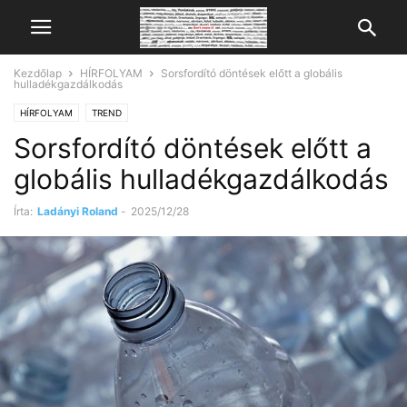
Kezdőlap
HÍRFOLYAM
Sorsfordító döntések előtt a globális
hulladékgazdálkodás
HÍRFOLYAM
TREND
Sorsfordító döntések előtt a
globális hulladékgazdálkodás
Írta:
Ladányi Roland
-
2025/12/28