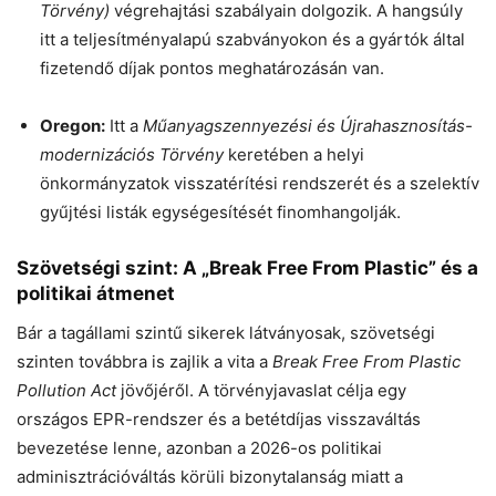
Törvény)
végrehajtási szabályain dolgozik. A hangsúly
itt a teljesítményalapú szabványokon és a gyártók által
fizetendő díjak pontos meghatározásán van.
Oregon:
Itt a
Műanyagszennyezési és Újrahasznosítás-
modernizációs Törvény
keretében a helyi
önkormányzatok visszatérítési rendszerét és a szelektív
gyűjtési listák egységesítését finomhangolják.
Szövetségi szint: A „Break Free From Plastic” és a
politikai átmenet
Bár a tagállami szintű sikerek látványosak, szövetségi
szinten továbbra is zajlik a vita a
Break Free From Plastic
Pollution Act
jövőjéről. A törvényjavaslat célja egy
országos EPR-rendszer és a betétdíjas visszaváltás
bevezetése lenne, azonban a 2026-os politikai
adminisztrációváltás körüli bizonytalanság miatt a