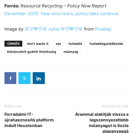
Forrás:
Resource Recycling – Policy Now Report
December 2025: Year-end nears, policy talks continue
Image by
🌸♡💙♡🌸 Julita 🌸♡💙♡🌸
from
Pixabay
CÍMKÉK
don't waste it
epr
hulladék
hulladékgazdálkodás
kiterjesztett gyártói felelősség
műanyag
Előző cikk
Következő cikk
Forradalmi IT-
Árammal alakítják vissza a
újrahasznosító platform
legszennyezettebb
indult Houstonban
műanyagot is tiszta
alapanyaggá