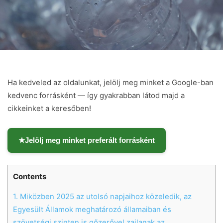
Ha kedveled az oldalunkat, jelölj meg minket a Google-ban
kedvenc forrásként — így gyakrabban látod majd a
cikkeinket a keresőben!
★
Jelölj meg minket preferált forrásként
Contents
1.
Miközben 2025 az utolsó napjaihoz közeledik, az
Egyesült Államok meghatározó államaiban és
szövetségi szinten is gőzerővel zajlanak az