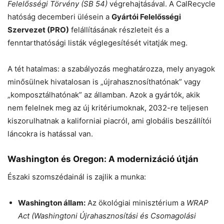
Felelősségi Törvény (SB 54)
végrehajtásával. A CalRecycle
hatóság decemberi ülésein a
Gyártói Felelősségi
Szervezet (PRO)
felállításának részleteit és a
fenntarthatósági listák véglegesítését vitatják meg.
A tét hatalmas: a szabályozás meghatározza, mely anyagok
minősülnek hivatalosan is „újrahasznosíthatónak” vagy
„komposztálhatónak” az államban. Azok a gyártók, akik
nem felelnek meg az új kritériumoknak, 2032-re teljesen
kiszorulhatnak a kaliforniai piacról, ami globális beszállítói
láncokra is hatással van.
Washington és Oregon: A modernizáció útján
Északi szomszédainál is zajlik a munka:
Washington állam:
Az ökológiai minisztérium a
WRAP
Act (Washingtoni Újrahasznosítási és Csomagolási