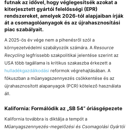
futnak az idővel, hogy véglegesítsék azokat a
kiterjesztett gyártói felelősségi (EPR)
rendszereket, amelyek 2026-tól alapjaiban írják
át a csomagolóanyagok és az újrahasznosítási
piac szabályait.
A 2025-ös év vége nem a pihenésről szól a
környezetvédelmi szabályozók számára. A
Resource
Recycling
legfrissebb szakpolitikai jelentése szerint az
USA több tagállama is kritikus szakaszba érkezett a
hulladékgazdálkodási
reformok végrehajtásában. A
fókuszban a műanyagszennyezés csökkentése és az
újrahasznosított alapanyagok (PCR) kötelező használata
áll.
Kalifornia: Formálódik az „SB 54” óriásgépezete
Kalifornia továbbra is diktálja a tempót a
Műanyagszennyezés-megelőzési és Csomagolási Gyártói