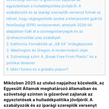
egyeztetések a hulladékpolitika jövőjéről. A
szabályozók és az iparági szereplők versenyt futnak az
idővel, hogy véglegesítsék azokat a kiterjesztett gyártói
felelősségi (EPR) rendszereket, amelyek 2026-tól
alapjaiban írják át a csomagolóanyagok és az
újrahasznosítási piac szabályait.
2.
Kalifornia: Formálódik az „SB 54” óriásgépezete
3.
Washington és Oregon: A modernizáció útján
4.
Szövetségi szint: A „Break Free From Plastic” és a
politikai átmenet
Chat
Close
Mr wAIste
5.
Miért fontos ez a globális piacon?
Helló! Miben segíthetek ma?
Miközben 2025 az utolsó napjaihoz közeledik, az
Egyesült Államok meghatározó államaiban és
szövetségi szinten is gőzerővel zajlanak az
egyeztetések a hulladékpolitika jövőjéről. A
szabályozók és az iparági szereplők versenyt