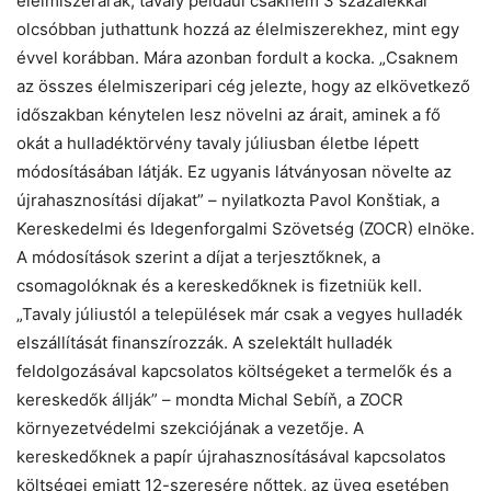
élelmiszerárak, tavaly például csaknem 3 százalékkal
olcsóbban juthattunk hozzá az élelmiszerekhez, mint egy
évvel korábban. Mára azonban fordult a kocka. „Csaknem
az összes élelmiszeripari cég jelezte, hogy az elkövetkező
időszakban kénytelen lesz növelni az árait, aminek a fő
okát a hulladéktörvény tavaly júliusban életbe lépett
módosításában látják. Ez ugyanis látványosan növelte az
újrahasznosítási díjakat” – nyilatkozta Pavol Konštiak, a
Kereskedelmi és Idegenforgalmi Szövetség (ZOCR) elnöke.
A módosítások szerint a díjat a terjesztőknek, a
csomagolóknak és a kereskedőknek is fizetniük kell.
„Tavaly júliustól a települések már csak a vegyes hulladék
elszállítását finanszírozzák. A szelektált hulladék
feldolgozásával kapcsolatos költségeket a termelők és a
kereskedők állják” – mondta Michal Sebíň, a ZOCR
környezetvédelmi szekciójának a vezetője. A
kereskedőknek a papír újrahasznosításával kapcsolatos
költségei emiatt 12-szeresére nőttek, az üveg esetében