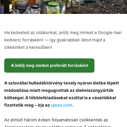
Ha kedveled az oldalunkat, jelölj meg minket a Google-ban
kedvenc forrásként — így gyakrabban látod majd a
cikkeinket a keresőben!
★
Jelölj meg minket preferált forrásként
A szlováliai hulladéktörvény tavaly nyáron életbe lépett
módosítása miatt megugrottak az élelmiszergyártók
költségei. A többletkiadásokat ezúttal is a vásárlókkal
fizettetik meg – írja az
ujszo.com
.
Chat
Close
Mr wAIste
Az elmúlt három évben folyamatosan csökkentek az
Helló! Miben segíthetek ma?