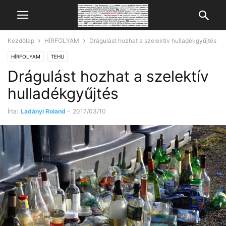
Kezdőlap
HÍRFOLYAM
Drágulást hozhat a szelektív hulladékgyűjtés
HÍRFOLYAM
TEHU
Drágulást hozhat a szelektív
hulladékgyűjtés
Írta:
Ladányi Roland
-
2017/03/10