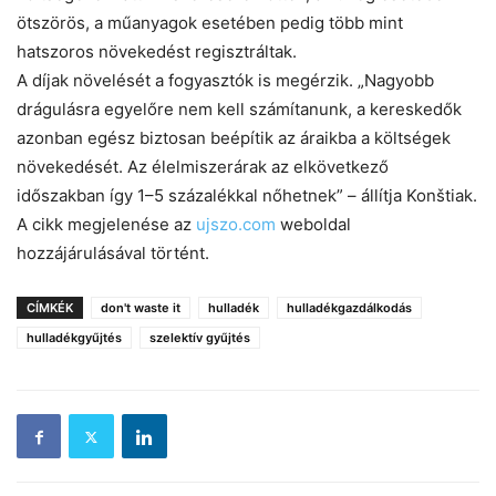
ötszörös, a műanyagok esetében pedig több mint
hatszoros növekedést regisztráltak.
A díjak növelését a fogyasztók is megérzik. „Nagyobb
drágulásra egyelőre nem kell számítanunk, a kereskedők
azonban egész biztosan beépítik az áraikba a költségek
növekedését. Az élelmiszerárak az elkövetkező
időszakban így 1–5 százalékkal nőhetnek” – állítja Konštiak.
A cikk megjelenése az
ujszo.com
weboldal
hozzájárulásával történt.
CÍMKÉK
don't waste it
hulladék
hulladékgazdálkodás
hulladékgyűjtés
szelektív gyűjtés