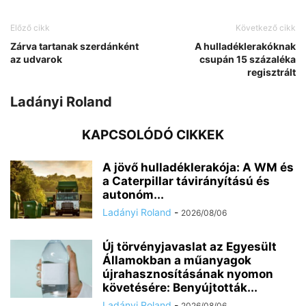
Előző cikk
Következő cikk
Zárva tartanak szerdánként
A hulladéklerakóknak
az udvarok
csupán 15 százaléka
regisztrált
Ladányi Roland
KAPCSOLÓDÓ CIKKEK
A jövő hulladéklerakója: A WM és
a Caterpillar távirányítású és
autonóm...
Ladányi Roland
-
2026/08/06
Új törvényjavaslat az Egyesült
Államokban a műanyagok
újrahasznosításának nyomon
követésére: Benyújtották...
Ladányi Roland
-
2026/08/06