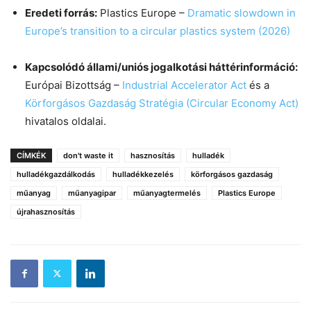
Eredeti forrás:
Plastics Europe –
Dramatic slowdown in
Europe’s transition to a circular plastics system (2026)
Kapcsolódó állami/uniós jogalkotási háttérinformáció:
Európai Bizottság –
Industrial Accelerator Act
és a
Körforgásos Gazdaság Stratégia (Circular Economy Act)
hivatalos oldalai.
CÍMKÉK
don't waste it
hasznosítás
hulladék
hulladékgazdálkodás
hulladékkezelés
körforgásos gazdaság
műanyag
műanyagipar
műanyagtermelés
Plastics Europe
újrahasznosítás