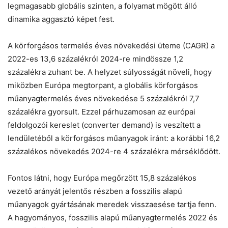
legmagasabb globális szinten, a folyamat mögött álló
dinamika aggasztó képet fest.
A körforgásos termelés éves növekedési üteme (CAGR) a
2022-es 13,6 százalékról 2024-re mindössze 1,2
százalékra zuhant be. A helyzet súlyosságát növeli, hogy
miközben Európa megtorpant, a globális körforgásos
műanyagtermelés éves növekedése 5 százalékról 7,7
százalékra gyorsult. Ezzel párhuzamosan az európai
feldolgozói kereslet (converter demand) is veszített a
lendületéből a körforgásos műanyagok iránt: a korábbi 16,2
százalékos növekedés 2024-re 4 százalékra mérséklődött.
Fontos látni, hogy Európa megőrzött 15,8 százalékos
vezető arányát jelentős részben a fosszilis alapú
műanyagok gyártásának meredek visszaesése tartja fenn.
A hagyományos, fosszilis alapú műanyagtermelés 2022 és