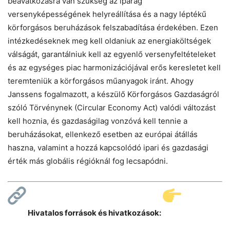
beavatkozásra van szükség az iparág
versenyképességének helyreállítása és a nagy léptékű
körforgásos beruházások felszabadítása érdekében. Ezen
intézkedéseknek meg kell oldaniuk az energiaköltségek
válságát, garantálniuk kell az egyenlő versenyfeltételeket
és az egységes piac harmonizációjával erős keresletet kell
teremteniük a körforgásos műanyagok iránt. Ahogy
Janssens fogalmazott, a készülő Körforgásos Gazdaságról
szóló Törvénynek (Circular Economy Act) valódi változást
kell hoznia, és gazdaságilag vonzóvá kell tennie a
beruházásokat, ellenkező esetben az európai átállás
haszna, valamint a hozzá kapcsolódó ipari és gazdasági
érték más globális régióknál fog lecsapódni.
Hivatalos források és hivatkozások: