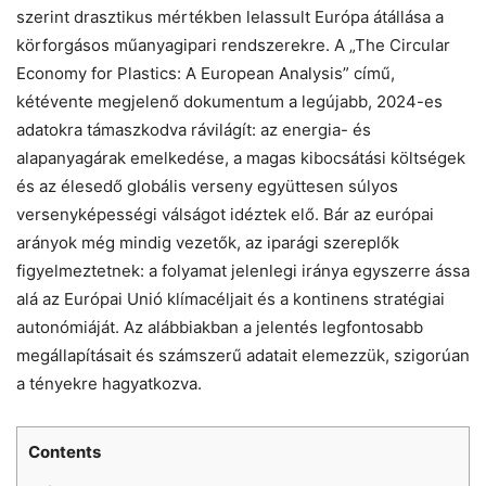
szerint drasztikus mértékben lelassult Európa átállása a
körforgásos műanyagipari rendszerekre. A „The Circular
Economy for Plastics: A European Analysis” című,
kétévente megjelenő dokumentum a legújabb, 2024-es
adatokra támaszkodva rávilágít: az energia- és
alapanyagárak emelkedése, a magas kibocsátási költségek
és az élesedő globális verseny együttesen súlyos
versenyképességi válságot idéztek elő. Bár az európai
arányok még mindig vezetők, az iparági szereplők
figyelmeztetnek: a folyamat jelenlegi iránya egyszerre ássa
alá az Európai Unió klímacéljait és a kontinens stratégiai
autonómiáját. Az alábbiakban a jelentés legfontosabb
megállapításait és számszerű adatait elemezzük, szigorúan
a tényekre hagyatkozva.
Contents