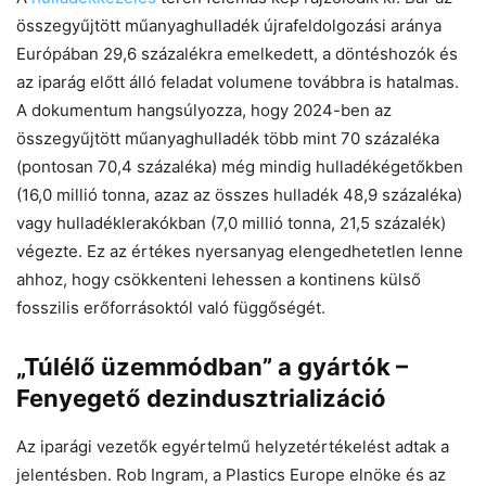
összegyűjtött műanyaghulladék újrafeldolgozási aránya
Európában 29,6 százalékra emelkedett, a döntéshozók és
az iparág előtt álló feladat volumene továbbra is hatalmas.
A dokumentum hangsúlyozza, hogy 2024-ben az
összegyűjtött műanyaghulladék több mint 70 százaléka
(pontosan 70,4 százaléka) még mindig hulladékégetőkben
(16,0 millió tonna, azaz az összes hulladék 48,9 százaléka)
vagy hulladéklerakókban (7,0 millió tonna, 21,5 százalék)
végezte. Ez az értékes nyersanyag elengedhetetlen lenne
ahhoz, hogy csökkenteni lehessen a kontinens külső
fosszilis erőforrásoktól való függőségét.
„Túlélő üzemmódban” a gyártók –
Fenyegető dezindusztrializáció
Az iparági vezetők egyértelmű helyzetértékelést adtak a
jelentésben. Rob Ingram, a Plastics Europe elnöke és az