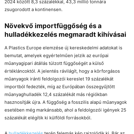
2024 között 8,3 százalékkal, 43,3 millió tonnára
zsugorodott a kontinensen.
Növekvő importfüggőség és a
hulladékkezelés megmaradt kihívásai
A Plastics Europe elemzése új kereskedelmi adatokat is
bemutat, amelyek egyértelműen jelzik az európai
műanyagipari átállás túlzott függőségét a külső
értékláncoktól. A jelentés rávilágít, hogy a körforgásos
műanyagok iránti feldolgozói kereslet 19 százalékát
importból fedezték, míg az Európában összegyűjtött
műanyaghulladék 12,4 százalékát más régiókban
hasznosítják újra. A függőség a fosszilis alapú műanyagok
esetében még markánsabb, ahol a feldolgozói igények 25
százalékát elégítik ki külföldi forrásokból.
A
hulladékkezelés
terén felemás kép rajzolódik ki. Bár az