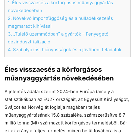
1.
Éles visszaesés a körforgásos műanyaggyártás
növekedésében
2.
Növekvő importfüggőség és a hulladékkezelés
megmaradt kihívásai
3.
„Túlélő üzemmódban” a gyártók – Fenyegető
Chat
Close
Mr wAIste
dezindusztrializáció
4.
Szabályozási hiányosságok és a jövőbeni feladatok
Helló! Miben segíthetek ma?
Éles visszaesés a körforgásos
műanyaggyártás növekedésében
A jelentés adatai szerint 2024-ben Európa (amely a
statisztikákban az EU27 országait, az Egyesült Királyságot,
Svájcot és Norvégiát foglalja magában) teljes
műanyaggyártásának 15,8 százaléka, számszerűsítve 8,7
millió tonna (Mt) származott körforgásos termelésből. Bár
ez az arány a teljes termelési mixen belül továbbra is a