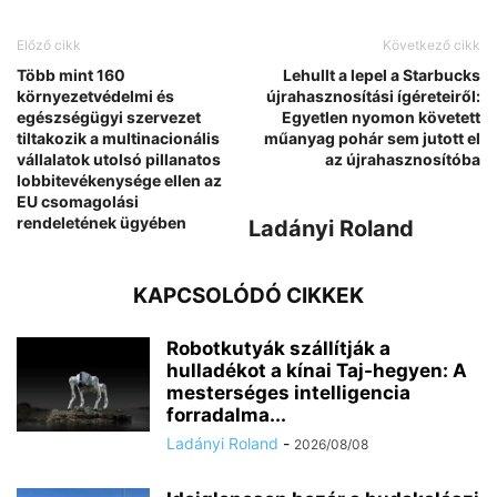
Előző cikk
Következő cikk
Több mint 160
Lehullt a lepel a Starbucks
környezetvédelmi és
újrahasznosítási ígéreteiről:
egészségügyi szervezet
Egyetlen nyomon követett
tiltakozik a multinacionális
műanyag pohár sem jutott el
vállalatok utolsó pillanatos
az újrahasznosítóba
lobbitevékenysége ellen az
EU csomagolási
rendeletének ügyében
Ladányi Roland
KAPCSOLÓDÓ CIKKEK
Robotkutyák szállítják a
hulladékot a kínai Taj-hegyen: A
mesterséges intelligencia
forradalma...
Ladányi Roland
-
2026/08/08