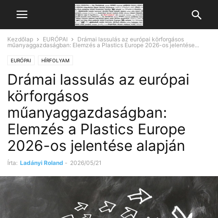
Kezdőlap
EURÓPAI
Drámai lassulás az európai körforgásos
műanyaggazdaságban: Elemzés a Plastics Europe 2026-os jelentése...
EURÓPAI
HÍRFOLYAM
Drámai lassulás az európai
körforgásos
műanyaggazdaságban:
Elemzés a Plastics Europe
2026-os jelentése alapján
Írta:
Ladányi Roland
-
2026/05/21