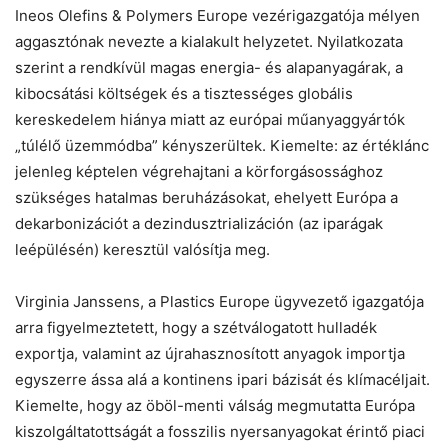
Ineos Olefins & Polymers Europe vezérigazgatója mélyen
aggasztónak nevezte a kialakult helyzetet. Nyilatkozata
szerint a rendkívül magas energia- és alapanyagárak, a
kibocsátási költségek és a tisztességes globális
kereskedelem hiánya miatt az európai műanyaggyártók
„túlélő üzemmódba” kényszerültek. Kiemelte: az értéklánc
jelenleg képtelen végrehajtani a körforgásossághoz
szükséges hatalmas beruházásokat, ehelyett Európa a
dekarbonizációt a dezindusztrializáción (az iparágak
leépülésén) keresztül valósítja meg.
Virginia Janssens, a Plastics Europe ügyvezető igazgatója
arra figyelmeztetett, hogy a szétválogatott hulladék
exportja, valamint az újrahasznosított anyagok importja
egyszerre ássa alá a kontinens ipari bázisát és klímacéljait.
Kiemelte, hogy az öböl-menti válság megmutatta Európa
kiszolgáltatottságát a fosszilis nyersanyagokat érintő piaci