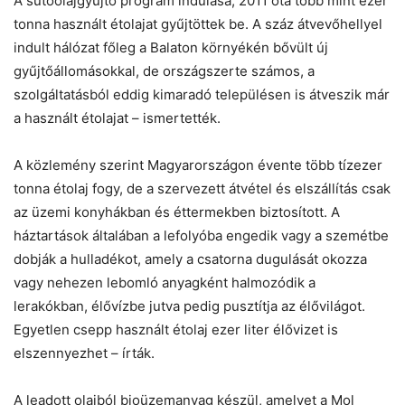
A sütőolajgyűjtő program indulása, 2011 óta több mint ezer
tonna használt étolajat gyűjtöttek be. A száz átvevőhellyel
Helló! Miben segíthetek ma?
indult hálózat főleg a Balaton környékén bővült új
gyűjtőállomásokkal, de országszerte számos, a
szolgáltatásból eddig kimaradó településen is átveszik már
a használt étolajat – ismertették.
A közlemény szerint Magyarországon évente több tízezer
tonna étolaj fogy, de a szervezett átvétel és elszállítás csak
az üzemi konyhákban és éttermekben biztosított. A
háztartások általában a lefolyóba engedik vagy a szemétbe
dobják a hulladékot, amely a csatorna dugulását okozza
vagy nehezen lebomló anyagként halmozódik a
lerakókban, élővízbe jutva pedig pusztítja az élővilágot.
Egyetlen csepp használt étolaj ezer liter élővizet is
elszennyezhet – írták.
A leadott olajból bioüzemanyag készül, amelyet a Mol