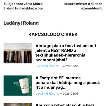
Tulajdonost vált a Mátrai
Beborít minket a hi-tech
Erőmű hulladékkezelője
szemétdomb
Ladányi Roland
KAPCSOLÓDÓ CIKKEK
Vintage piac a fesztiválon: mit
jelent a ReSTRAND a
textilhulladék-hierarchia
szempontjából?
Ladányi Roland
-
2026/08/05
A Footprint PE-mentes
poharakkal hódítja meg a piacot:
Itt a műanyag...
Ladányi Roland
-
2026/08/05
Amikor a robot olcsóbb a kézi