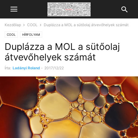
Kezdőlap
COOL
Duplázza a MOL a sütőolaj átvevőhelyek számát
COOL
HÍRFOLYAM
Duplázza a MOL a sütőolaj
átvevőhelyek számát
Írta:
Ladányi Roland
-
2017/12/22