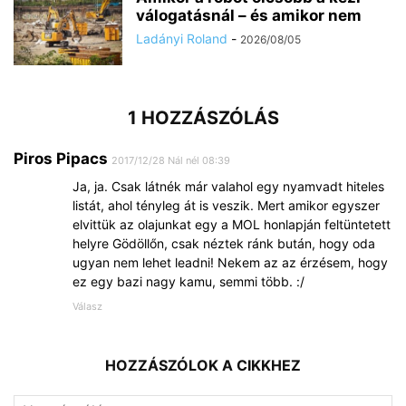
válogatásnál – és amikor nem
Ladányi Roland
-
2026/08/05
1 HOZZÁSZÓLÁS
Piros Pipacs
2017/12/28 Nál nél 08:39
Ja, ja. Csak látnék már valahol egy nyamvadt hiteles
listát, ahol tényleg át is veszik. Mert amikor egyszer
elvittük az olajunkat egy a MOL honlapján feltüntetett
helyre Gödöllőn, csak néztek ránk bután, hogy oda
ugyan nem lehet leadni! Nekem az az érzésem, hogy
ez egy bazi nagy kamu, semmi több. :/
Válasz
HOZZÁSZÓLOK A CIKKHEZ