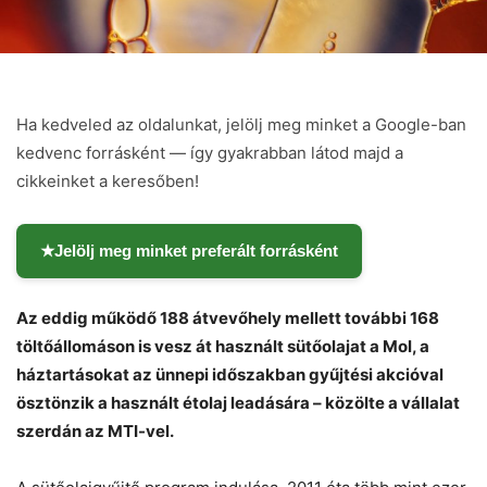
Ha kedveled az oldalunkat, jelölj meg minket a Google-ban
kedvenc forrásként — így gyakrabban látod majd a
cikkeinket a keresőben!
★
Jelölj meg minket preferált forrásként
Az eddig működő 188 átvevőhely mellett további 168
töltőállomáson is vesz át használt sütőolajat a Mol, a
háztartásokat az ünnepi időszakban gyűjtési akcióval
ösztönzik a használt étolaj leadására – közölte a vállalat
szerdán az MTI-vel.
Chat
Close
Mr wAIste