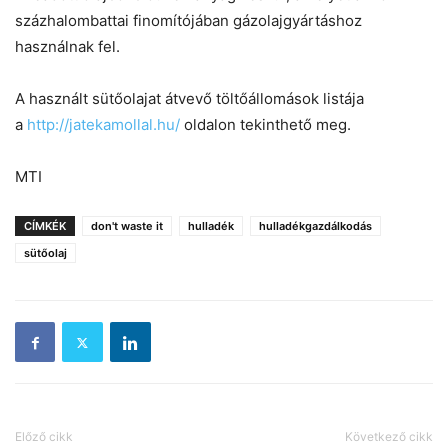
százhalombattai finomítójában gázolajgyártáshoz
használnak fel.
A használt sütőolajat átvevő töltőállomások listája
a
http://jatekamollal.hu/
oldalon tekinthető meg.
MTI
CÍMKÉK
don't waste it
hulladék
hulladékgazdálkodás
sütőolaj
Előző cikk
Következő cikk