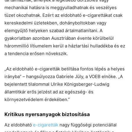
mechanikai hatásra is meggyulladhatnak és veszélyes
tüzet okozhatnak. Ezért az eldobható e-cigarettákat csak
kereskedelmi üzletekben, dohányboltokban vagy
elemgyűjtő helyeken szabad ártalmatlanítani. A
gyakorlatban azonban Ausztriában évente körülbelül
hárommillió lítiumelem kerül a háztartási hulladékba és ez
a tendencia erősen növekszik.
„Az eldobható e-cigaretták betiltása fontos lépés a helyes
irányba” – hangsúlyozza Gabriele Jüly, a VOEB elnöke. „A
bejelentett tilalommal Ulrike Königsberger-Ludwig
államtitkár erős jelzést ad az egészség- és
környezetvédelem érdekében.”
Kritikus nyersanyagok biztosítása
Az eldobható
e-cigaretták
nagy függőségi potenciállal