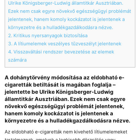
Ulrike Königsberger-Ludwig államtitkár Ausztriában.
Ezek nem csak egyre növekvő egészségügyi problémát
jelentenek, hanem komoly kockázatot is jelentenek a
környezetre és a hulladékgazdálkodásra nézve.
2.
Kritikus nyersanyagok biztosítása
3.
A lítiumelemek veszélyes tűzveszélyt jelentenek
4.
Visszaváltási rendszer bevezetése az elemek
számára
A dohánytörvény módosítása az eldobható e-
cigaretták betiltását is magában foglalja –
Chat
Close
Mr wAIste
jelentette be Ulrike Königsberger-Ludwig
államtitkár Ausztriában. Ezek nem csak egyre
Helló! Miben segíthetek ma?
növekvő egészségügyi problémát jelentenek,
hanem komoly kockázatot is jelentenek a
környezetre és a hulladékgazdálkodásra nézve.
Az eldobható e-cigaretták nem kivehető lítiumelemeket
tartalmaznak, amelyek a legkisebb dörzsölés vagy