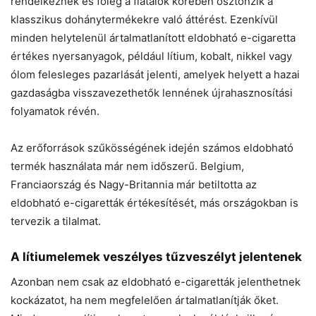
rendelkeznek és főleg a fiatalok körében ösztönzik a
klasszikus dohánytermékekre való áttérést. Ezenkívül
minden helytelenül ártalmatlanított eldobható e-cigaretta
értékes nyersanyagok, például lítium, kobalt, nikkel vagy
ólom felesleges pazarlását jelenti, amelyek helyett a hazai
gazdaságba visszavezethetők lennének újrahasznosítási
folyamatok révén.
Az erőforrások szűkösségének idején számos eldobható
termék használata már nem időszerű. Belgium,
Franciaország és Nagy-Britannia már betiltotta az
eldobható e-cigaretták értékesítését, más országokban is
tervezik a tilalmat.
A lítiumelemek veszélyes tűzveszélyt jelentenek
Azonban nem csak az eldobható e-cigaretták jelenthetnek
kockázatot, ha nem megfelelően ártalmatlanítják őket.