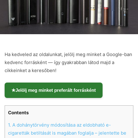
Ha kedveled az oldalunkat, jelölj meg minket a Google-ban
kedvenc forrásként — így gyakrabban látod majd a
cikkeinket a keresőben!
★
Jelölj meg minket preferált forrásként
Contents
1.
A dohánytörvény módosítása az eldobható e-
cigaretták betiltását is magában foglalja – jelentette be