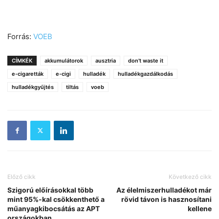
Forrás:
VOEB
CÍMKÉK
akkumulátorok
ausztria
don't waste it
e-cigaretták
e-cigi
hulladék
hulladékgazdálkodás
hulladékgyűjtés
tiltás
voeb
Előző cikk
Következő cikk
Szigorú előírásokkal több
Az élelmiszerhulladékot már
mint 95%-kal csökkenthető a
rövid távon is hasznosítani
műanyagkibocsátás az APT
kellene
országokban