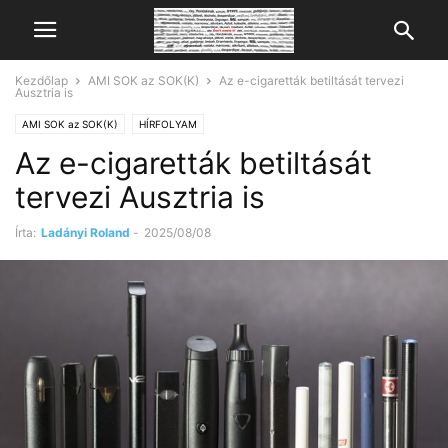
Kezdőlap
AMI SOK az SOK(K)
Az e-cigaretták betiltását tervezi
Ausztria is
AMI SOK az SOK(K)
HÍRFOLYAM
Az e-cigaretták betiltását
tervezi Ausztria is
Írta:
Ladányi Roland
-
2025/08/08