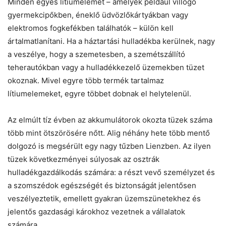
Minden egyes lítiumelemet – amelyek például villogó
gyermekcipőkben, éneklő üdvözlőkártyákban vagy
elektromos fogkefékben találhatók – külön kell
ártalmatlanítani. Ha a háztartási hulladékba kerülnek, nagy
a veszélye, hogy a szemetesben, a szemétszállító
teherautókban vagy a hulladékkezelő üzemekben tüzet
okoznak. Mivel egyre több termék tartalmaz
lítiumelemeket, egyre többet dobnak el helytelenül.
Az elmúlt tíz évben az akkumulátorok okozta tüzek száma
több mint ötszörösére nőtt. Alig néhány hete több mentő
dolgozó is megsérült egy nagy tűzben Lienzben. Az ilyen
tüzek következményei súlyosak az osztrák
hulladékgazdálkodás számára: a részt vevő személyzet és
a szomszédok egészségét és biztonságát jelentősen
veszélyeztetik, emellett gyakran üzemszünetekhez és
jelentős gazdasági károkhoz vezetnek a vállalatok
számára.