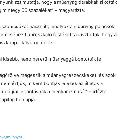
nyunk azt mutatja, hogy a műanyag darabkák alkották
 mintegy 66 százalékát” – magyarázta.
oszemcséket használt, amelyek a műanyag palackok
emcséhez fluoreszkáló festéket tapasztottak, hogy a
szkóppal követni tudják.
l kisebb, nanoméretű műanyaggá bontották le.
 megőrölve megeszik a műanyagrészecskéket, és azok
em értjük, miként bontják le ezek az állatok a
iológiai lebontásnak a mechanizmusát” – idézte
apilap honlapja.
nyag
műanyag