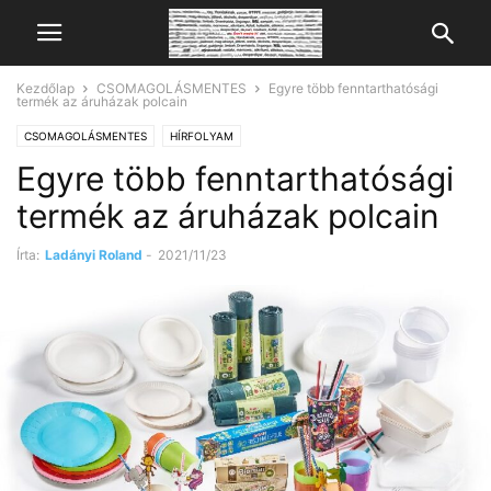
Kezdőlap
CSOMAGOLÁSMENTES
Egyre több fenntarthatósági
termék az áruházak polcain
CSOMAGOLÁSMENTES
HÍRFOLYAM
Egyre több fenntarthatósági
termék az áruházak polcain
Írta:
Ladányi Roland
-
2021/11/23