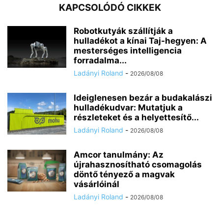
KAPCSOLÓDÓ CIKKEK
Robotkutyák szállítják a
hulladékot a kínai Taj-hegyen: A
mesterséges intelligencia
forradalma...
Ladányi Roland
-
2026/08/08
Ideiglenesen bezár a budakalászi
hulladékudvar: Mutatjuk a
részleteket és a helyettesítő...
Ladányi Roland
-
2026/08/08
Amcor tanulmány: Az
újrahasznosítható csomagolás
döntő tényező a magvak
vásárlóinál
Ladányi Roland
-
2026/08/08