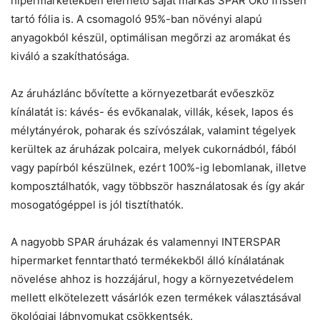
hipermarketekben elérhető saját márkás SPAR Öko frissen
tartó fólia is. A csomagoló 95%-ban növényi alapú
anyagokból készül, optimálisan megőrzi az aromákat és
kiváló a szakíthatósága.
Az áruházlánc bővítette a környezetbarát evőeszköz
kínálatát is: kávés- és evőkanalak, villák, kések, lapos és
mélytányérok, poharak és szívószálak, valamint tégelyek
kerültek az áruházak polcaira, melyek cukornádból, fából
vagy papírból készülnek, ezért 100%-ig lebomlanak, illetve
komposztálhatók, vagy többször használatosak és így akár
mosogatógéppel is jól tisztíthatók.
A nagyobb SPAR áruházak és valamennyi INTERSPAR
hipermarket fenntartható termékekből álló kínálatának
növelése ahhoz is hozzájárul, hogy a környezetvédelem
mellett elkötelezett vásárlók ezen termékek választásával
ökológiai lábnyomukat csökkentsék.