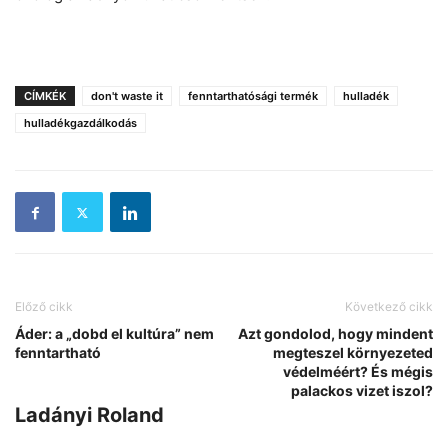
CÍMKÉK
don't waste it
fenntarthatósági termék
hulladék
hulladékgazdálkodás
Előző cikk
Következő cikk
Áder: a „dobd el kultúra” nem
Azt gondolod, hogy mindent
fenntartható
megteszel környezeted
védelméért? És mégis
palackos vizet iszol?
Ladányi Roland