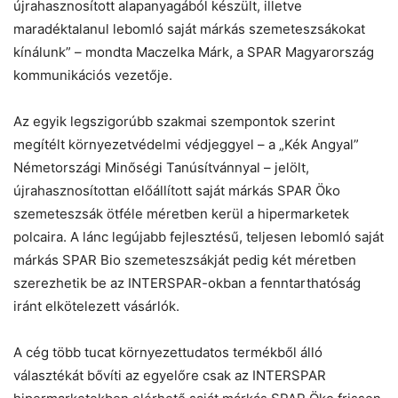
újrahasznosított alapanyagából készült, illetve
maradéktalanul lebomló saját márkás szemeteszsákokat
kínálunk” – mondta Maczelka Márk, a SPAR Magyarország
kommunikációs vezetője.
Az egyik legszigorúbb szakmai szempontok szerint
megítélt környezetvédelmi védjeggyel – a „Kék Angyal”
Németországi Minőségi Tanúsítvánnyal – jelölt,
újrahasznosítottan előállított saját márkás SPAR Öko
szemeteszsák ötféle méretben kerül a hipermarketek
polcaira. A lánc legújabb fejlesztésű, teljesen lebomló saját
márkás SPAR Bio szemeteszsákját pedig két méretben
szerezhetik be az INTERSPAR-okban a fenntarthatóság
iránt elkötelezett vásárlók.
A cég több tucat környezettudatos termékből álló
választékát bővíti az egyelőre csak az INTERSPAR