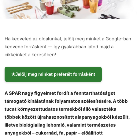
Ha kedveled az oldalunkat, jelölj meg minket a Google-ban
kedvenc forrásként — így gyakrabban látod majd a
cikkeinket a keresőben!
★
Jelölj meg minket preferált forrásként
A SPAR nagy figyelmet fordít a fenntarthatóságot
támogató kínálatának folyamatos szélesítésére. A több
tucat környezettudatos termékből álló választéka
többek között újrahasznosított alapanyagokból készült,
illetve biológiailag lebomló, valamint természetes
anyagokból – cukornád, fa, papír – előállított