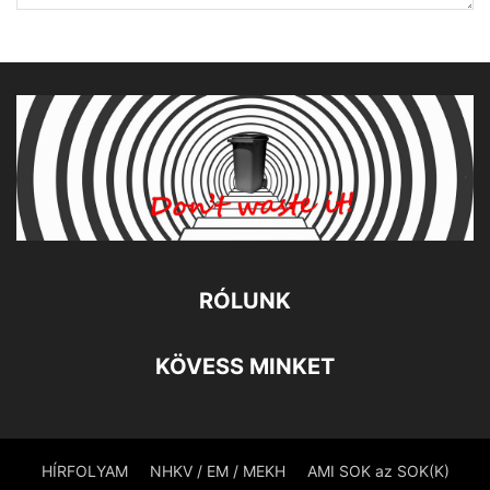
RÓLUNK
KÖVESS MINKET
HÍRFOLYAM
NHKV / EM / MEKH
AMI SOK az SOK(K)