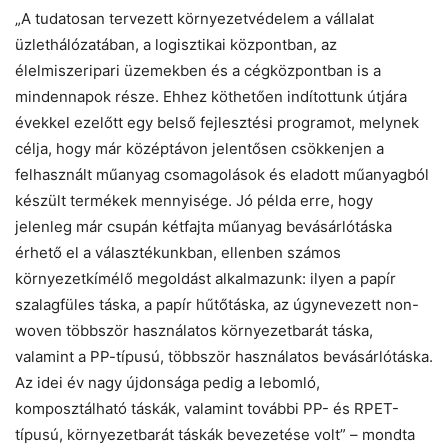
„A tudatosan tervezett környezetvédelem a vállalat
üzlethálózatában, a logisztikai központban, az
élelmiszeripari üzemekben és a cégközpontban is a
mindennapok része. Ehhez köthetően indítottunk útjára
évekkel ezelőtt egy belső fejlesztési programot, melynek
célja, hogy már középtávon jelentősen csökkenjen a
felhasznált műanyag csomagolások és eladott műanyagból
készült termékek mennyisége. Jó példa erre, hogy
jelenleg már csupán kétfajta műanyag bevásárlótáska
érhető el a választékunkban, ellenben számos
környezetkímélő megoldást alkalmazunk: ilyen a papír
szalagfüles táska, a papír hűtőtáska, az úgynevezett non-
woven többször használatos környezetbarát táska,
valamint a PP-típusú, többször használatos bevásárlótáska.
Az idei év nagy újdonsága pedig a lebomló,
komposztálható táskák, valamint további PP- és RPET-
Chat
típusú, környezetbarát táskák bevezetése volt” – mondta
Close
Mr wAIste