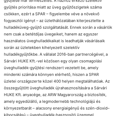
gyűjtése már természetes. A házhoz érkező szelektív
gyűjtés prioritása miatt az üveg gyűjtőszigetek száma
csökken, ezért a SPAR – figyelembe véve a növekvő
fogyasztói igényt – az üzlethálózatában kiterjesztette a
hulladéküveg-gyűjtő szolgáltatását. Ennek során a vásárlók
nem csak a betétdíjas üvegeiket, hanem az egyszer
használatos üveghulladékaikat is leadhatják vásárlásaik
során az üzletekben kihelyezett szelektív
hulladékgyűjtőkbe. A vállalat 2016-ban partnercégével, a
Sárvári HUKE Kft.-vel közösen egy olyan csomagolási
üveghulladék-gyűjtési rendszert vezetett be, amely
mindenki számára könnyen elérhető, hiszen a SPAR
üzletei országszerte közel 400 helyen megtalálhatóak. Az
összegyűjtött üveghulladék újrahasznosítására a Sárvári
HUKE Kft. anyacége, az ARW Magyarország a biztosíték,
amely egyedülálló, a legmodernebb technológiájú és
környezetbarát – alacsony energiaigényű és szén-dioxid–
kibocsátású – üveghulladék-hasznosító üzemmel