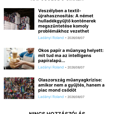
Veszélyben a textil-
újrahasznosítás: A német
hulladékgyűjtő konténerek
megszüntetése komoly
problémákhoz vezethet
Ladányi Roland
-
2026/08/07
Okos papír a műanyag helyett:
mit tud ma az intelligens
papíralapú...
Ladányi Roland
-
2026/08/07
Olaszország műanyagkrízise:
amikor nem a gyűjtés, hanem a
piac mond csődöt
Ladányi Roland
-
2026/08/07
NINCS HOZZÁSZÓLÁS