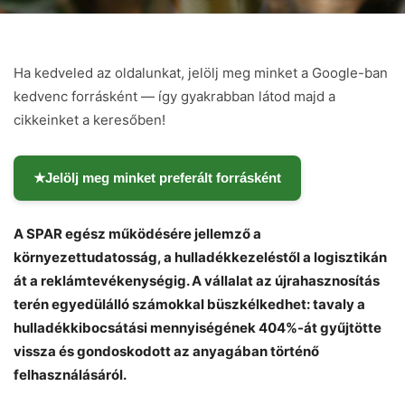
Ha kedveled az oldalunkat, jelölj meg minket a Google-ban
kedvenc forrásként — így gyakrabban látod majd a
cikkeinket a keresőben!
★
Jelölj meg minket preferált forrásként
A SPAR egész működésére jellemző a
környezettudatosság, a hulladékkezeléstől a logisztikán
át a reklámtevékenységig. A vállalat az újrahasznosítás
terén egyedülálló számokkal büszkélkedhet: tavaly a
hulladékkibocsátási mennyiségének 404%-át gyűjtötte
vissza és gondoskodott az anyagában történő
felhasználásáról.