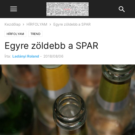
Kezdőlap
HÍRFOLYAM
Egyre zöldebb a SPAR
HÍRFOLYAM
TREND
Egyre zöldebb a SPAR
Írta:
Ladányi Roland
-
2018/08/06