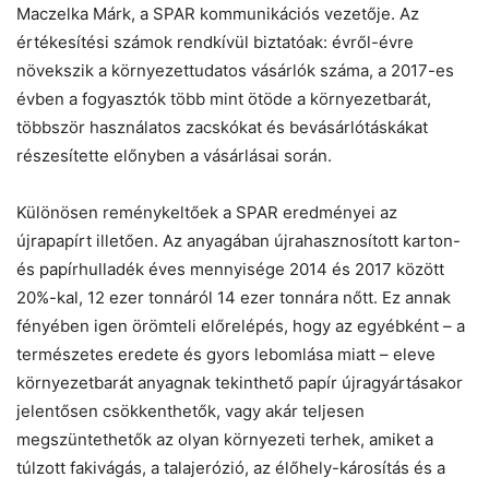
Maczelka Márk, a SPAR kommunikációs vezetője. Az
értékesítési számok rendkívül biztatóak: évről-évre
Helló! Miben segíthetek ma?
növekszik a környezettudatos vásárlók száma, a 2017-es
évben a fogyasztók több mint ötöde a környezetbarát,
többször használatos zacskókat és bevásárlótáskákat
részesítette előnyben a vásárlásai során.
Különösen reménykeltőek a SPAR eredményei az
újrapapírt illetően. Az anyagában újrahasznosított karton-
és papírhulladék éves mennyisége 2014 és 2017 között
20%-kal, 12 ezer tonnáról 14 ezer tonnára nőtt. Ez annak
fényében igen örömteli előrelépés, hogy az egyébként – a
természetes eredete és gyors lebomlása miatt – eleve
környezetbarát anyagnak tekinthető papír újragyártásakor
jelentősen csökkenthetők, vagy akár teljesen
megszüntethetők az olyan környezeti terhek, amiket a
túlzott fakivágás, a talajerózió, az élőhely-károsítás és a