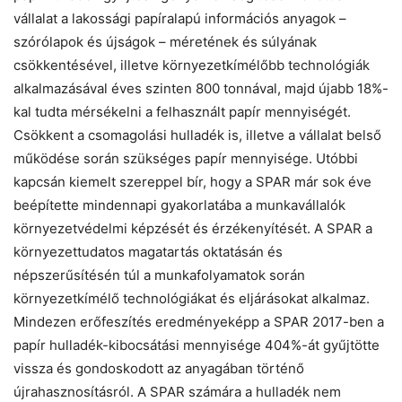
vállalat a lakossági papíralapú információs anyagok –
szórólapok és újságok – méretének és súlyának
csökkentésével, illetve környezetkímélőbb technológiák
alkalmazásával éves szinten 800 tonnával, majd újabb 18%-
kal tudta mérsékelni a felhasznált papír mennyiségét.
Csökkent a csomagolási hulladék is, illetve a vállalat belső
működése során szükséges papír mennyisége. Utóbbi
kapcsán kiemelt szereppel bír, hogy a SPAR már sok éve
beépítette mindennapi gyakorlatába a munkavállalók
környezetvédelmi képzését és érzékenyítését. A SPAR a
környezettudatos magatartás oktatásán és
népszerűsítésén túl a munkafolyamatok során
környezetkímélő technológiákat és eljárásokat alkalmaz.
Mindezen erőfeszítés eredményeképp a SPAR 2017-ben a
papír hulladék-kibocsátási mennyisége 404%-át gyűjtötte
vissza és gondoskodott az anyagában történő
újrahasznosításról. A SPAR számára a hulladék nem