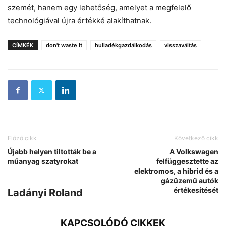
szemét, hanem egy lehetőség, amelyet a megfelelő
technológiával újra értékké alakíthatnak.
CÍMKÉK
don't waste it
hulladékgazdálkodás
visszaváltás
Előző cikk
Következő cikk
Újabb helyen tiltották be a
A Volkswagen
műanyag szatyrokat
felfüggesztette az
elektromos, a hibrid és a
gázüzemű autók
értékesítését
Ladányi Roland
KAPCSOLÓDÓ CIKKEK