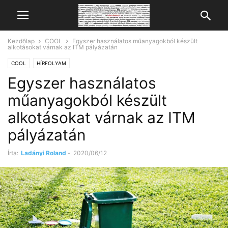
Kezdőlap
COOL
Egyszer használatos műanyagokból készült
alkotásokat várnak az ITM pályázatán
COOL
HÍRFOLYAM
Egyszer használatos
műanyagokból készült
alkotásokat várnak az ITM
pályázatán
Írta:
Ladányi Roland
-
2020/06/12