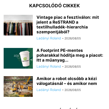
KAPCSOLÓDÓ CIKKEK
Vintage piac a fesztiválon: mit
jelent a ReSTRAND a
textilhulladék-hierarchia
szempontjából?
Ladányi Roland
-
2026/08/05
A Footprint PE-mentes
poharakkal hódítja meg a piacot:
Itt a műanyag...
Ladányi Roland
-
2026/08/05
Amikor a robot olcsóbb a kézi
válogatásnál – és amikor nem
Ladányi Roland
-
2026/08/05