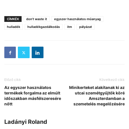
CÍMKÉK
don't waste it
egyszer használatos műanyag
hulladék
hulladékgazdálkodás
itm
pályázat
Előző cikk
Következő cikk
Az egyszer használatos
Minikerteket alakítanak ki az
termékek forgalma az elmúlt
utcai szemétgyűjtők köré
időszakban másfélszeresére
Amszterdamban a
nőtt
szemetelés megelőzésére
Ladányi Roland