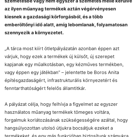
szemetesbe vagy nem egyszer a szemetes mellé kerülve
az ilyen műanyag termékek aztán végérvényesen
Helló! Miben segíthetek ma?
kiesnek a gazdasági körforgásból, és a több
emberöltőnyi idő alatt, amíg lebomlanak, folyamatosan
szennyezik a környezetet.
„A tárca most kiírt ötletpályázatán azonban éppen azt
várjuk, hogy ezek a termékek új külsőt, új szerepet
kapjanak egy műalkotásban, egy kézműves termékben,
vagy éppen egy játékban” – jelentette be Boros Anita
építésgazdaságért, infrastrukturális környezetért és
fenntarthatóságért felelős államtitkár.
A pályázat célja, hogy felhívja a figyelmet az egyszer
használatos műanyag termékek tömeges voltára,
forgalmuk korlátozásának szükségességére azáltal, hogy
hangsúlyozottan utolsó útjukra bocsátjuk ezeket a
termékeket, és egy más funkcióban biztosítunk számukra