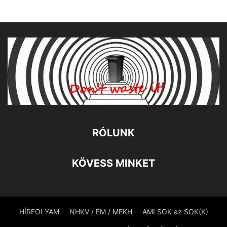
RÓLUNK
KÖVESS MINKET
HÍRFOLYAM
NHKV / EM / MEKH
AMI SOK az SOK(K)