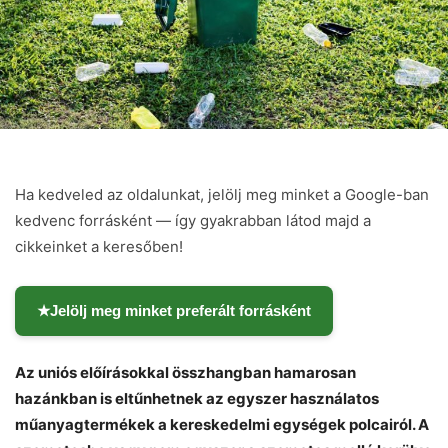
Ha kedveled az oldalunkat, jelölj meg minket a Google-ban
kedvenc forrásként — így gyakrabban látod majd a
cikkeinket a keresőben!
★
Jelölj meg minket preferált forrásként
Az uniós előírásokkal összhangban hamarosan
hazánkban is eltűnhetnek az egyszer használatos
műanyagtermékek a kereskedelmi egységek polcairól. A
Chat
Close
Mr wAIste