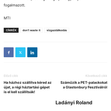
fogalmazott.
MTI
CÍMKÉK
don't waste it
vízgazdálkodás
Előző cikk
Következő cikk
Ha házhoz szállítva kéred az
Száműzik a PET-palackokat
újat, a régi háztartási gépet
a Glastonbury Fesztiválról
is el kell szállítsák!
Ladányi Roland