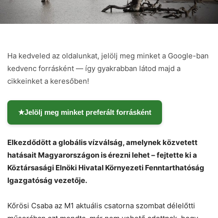
Ha kedveled az oldalunkat, jelölj meg minket a Google-ban
kedvenc forrásként — így gyakrabban látod majd a
cikkeinket a keresőben!
★
Jelölj meg minket preferált forrásként
Elkezdődött a globális vízválság, amelynek közvetett
hatásait Magyarországon is érezni lehet – fejtette ki a
Köztársasági Elnöki Hivatal Környezeti Fenntarthatóság
Chat
Close
Mr wAIste
Igazgatóság vezetője.
Helló! Miben segíthetek ma?
Kőrösi Csaba az M1 aktuális csatorna szombat délelőtti