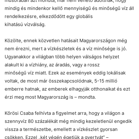
műsorában azt mondta, már nem vehető adottnak, hogy
mindig és mindenkor kellő mennyiségű és minőségű víz áll
rendelkezésre, elkezdődött egy globális
kihatású vízválság.
Közölte, ennek közvetlen hatásait Magyarországon még
nem érezni, mert a vízkészletek és a víz minősége is jó.
Ugyanakkor a világban több helyen válságos helyzet
alakult ki a vízhiány, az áradás, vagy a rossz
minőségű víz miatt. Ezek az események eddig lokálisak
voltak, de most már összekapcsolódnak, 5-15 millió
emberre hatnak, az emberek elhagyják otthonaikat és ezt
érzi meg most Magyarország is – mondta.
Kőrösi Csaba felhívta a figyelmet arra, hogy a világon a
szennyvíz 80 százalékát még mindig kezeletlenül engedik
vissza a természetbe, emellett a vízkészlet gyorsan
csökken. Ezzel „két végén égetjük a gyertyát” –