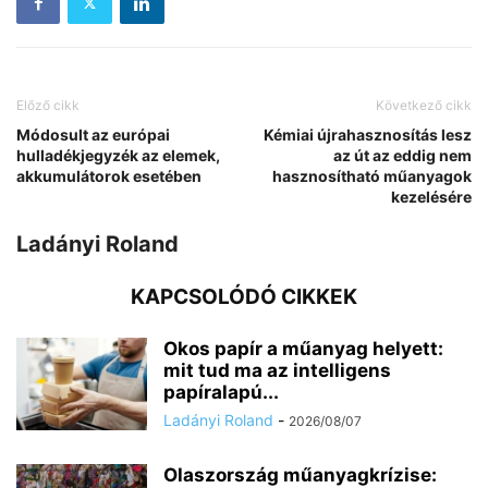
Előző cikk
Következő cikk
Módosult az európai
Kémiai újrahasznosítás lesz
hulladékjegyzék az elemek,
az út az eddig nem
akkumulátorok esetében
hasznosítható műanyagok
kezelésére
Ladányi Roland
KAPCSOLÓDÓ CIKKEK
Okos papír a műanyag helyett:
mit tud ma az intelligens
papíralapú...
Ladányi Roland
-
2026/08/07
Olaszország műanyagkrízise: