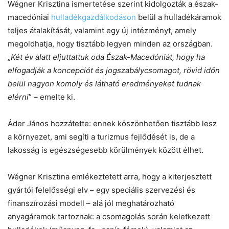
Wégner Krisztina ismertetése szerint kidolgozták a észak-
macedóniai
hulladékgazdálkodáson
belül a hulladékáramok
teljes átalakítását, valamint egy új intézményt, amely
megoldhatja, hogy tisztább legyen minden az országban.
„
Két év alatt eljuttattuk oda Észak-Macedóniát, hogy ha
elfogadják a koncepciót és jogszabálycsomagot, rövid időn
belül nagyon komoly és látható eredményeket tudnak
elérni
” – emelte ki.
Áder János hozzátette: ennek köszönhetően tisztább lesz
a környezet, ami segíti a turizmus fejlődését is, de a
lakosság is egészségesebb körülmények között élhet.
Wégner Krisztina emlékeztetett arra, hogy a kiterjesztett
gyártói felelősségi elv – egy speciális szervezési és
finanszírozási modell – alá jól meghatározható
anyagáramok tartoznak: a csomagolás során keletkezett