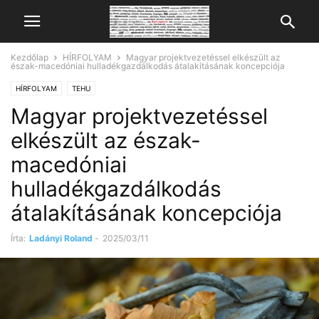
Kezdőlap
HÍRFOLYAM
Magyar projektvezetéssel elkészült az
észak-macedóniai hulladékgazdálkodás átalakításának koncepciója
HÍRFOLYAM
TEHU
Magyar projektvezetéssel
elkészült az észak-
macedóniai
hulladékgazdálkodás
átalakításának koncepciója
Írta:
Ladányi Roland
-
2025/03/11