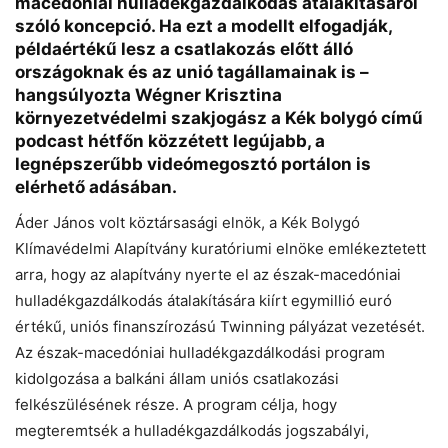
macedóniai hulladékgazdálkodás átalakításáról
szóló koncepció. Ha ezt a modellt elfogadják,
példaértékű lesz a csatlakozás előtt álló
országoknak és az unió tagállamainak is –
hangsúlyozta Wégner Krisztina
környezetvédelmi szakjogász a Kék bolygó című
podcast hétfőn közzétett legújabb, a
legnépszerűbb videómegosztó portálon is
elérhető adásában.
Áder János volt köztársasági elnök, a Kék Bolygó
Klímavédelmi Alapítvány kuratóriumi elnöke emlékeztetett
arra, hogy az alapítvány nyerte el az észak-macedóniai
hulladékgazdálkodás átalakítására kiírt egymillió euró
értékű, uniós finanszírozású Twinning pályázat vezetését.
Az észak-macedóniai hulladékgazdálkodási program
kidolgozása a balkáni állam uniós csatlakozási
Chat
Close
Mr wAIste
felkészülésének része. A program célja, hogy
megteremtsék a hulladékgazdálkodás jogszabályi,