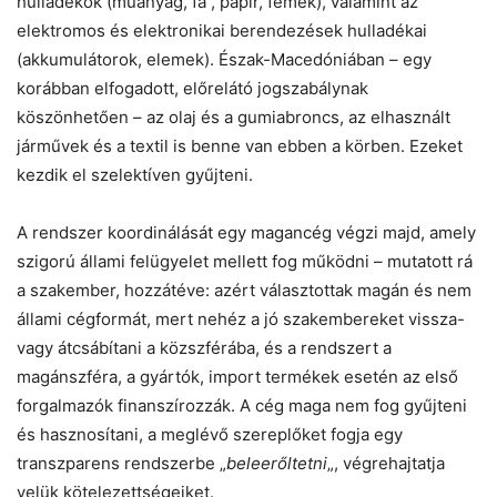
hulladékok (műanyag, fa , papír, fémek), valamint az
elektromos és elektronikai berendezések hulladékai
(akkumulátorok, elemek). Észak-Macedóniában – egy
korábban elfogadott, előrelátó jogszabálynak
köszönhetően – az olaj és a gumiabroncs, az elhasznált
járművek és a textil is benne van ebben a körben. Ezeket
kezdik el szelektíven gyűjteni.
A rendszer koordinálását egy magancég végzi majd, amely
szigorú állami felügyelet mellett fog működni – mutatott rá
a szakember, hozzátéve: azért választottak magán és nem
állami cégformát, mert nehéz a jó szakembereket vissza-
vagy átcsábítani a közszférába, és a rendszert a
magánszféra, a gyártók, import termékek esetén az első
forgalmazók finanszírozzák. A cég maga nem fog gyűjteni
és hasznosítani, a meglévő szereplőket fogja egy
transzparens rendszerbe „
beleerőltetni
„, végrehajtatja
velük kötelezettségeiket.