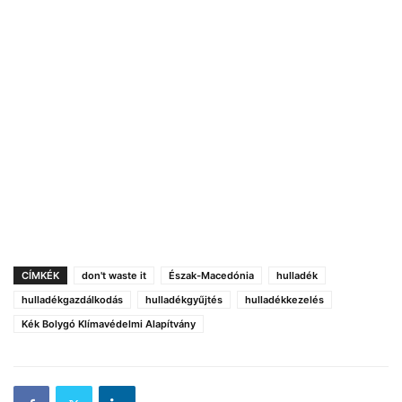
CÍMKÉK
don't waste it
Észak-Macedónia
hulladék
hulladékgazdálkodás
hulladékgyűjtés
hulladékkezelés
Kék Bolygó Klímavédelmi Alapítvány