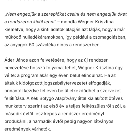
„
Nem engedjük a szereplőket csalni és nem engedjük őket
a rendszeren kívül lenni
” – mondta Wégner Krisztina,
kiemelve, hogy a kinti adatok alapján azt látják, hogy a már
működő hulladékáramokban, így például a csomagolásban,
az anyagok 60 százaléka nincs a rendszerben.
Áder János azon felvetésére, hogy az új rendszer
bevezetése hosszú folyamat lehet, Wégner Krisztina úgy
vélte: a program akár egy éven belül elindulhat. Ha az
általuk kidolgozott jogszabálytervezetet elfogadják,
onnantól kezdve fél éven belül elkezdődhet a szervezet
felállítása. A Kék Bolygó Alapítvány által kialakított ötéves
munkaterv szerint az első év a teljes felkészülésről szól, a
második évtől lesz képes a rendszer eredményt
produkálni, a harmadik évtől pedig nagyon látványos
eredmények várhatók.