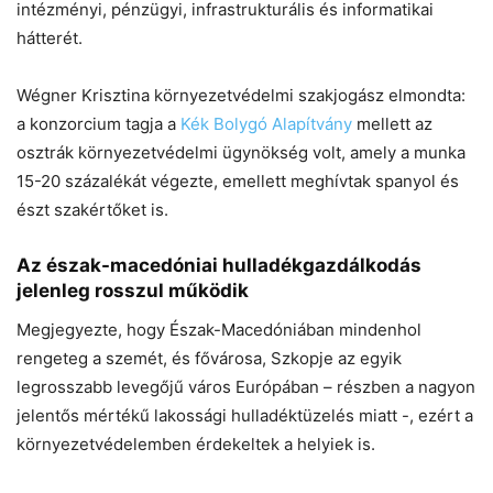
intézményi, pénzügyi, infrastrukturális és informatikai
Helló! Miben segíthetek ma?
hátterét.
Wégner Krisztina környezetvédelmi szakjogász elmondta:
a konzorcium tagja a
Kék Bolygó Alapítvány
mellett az
osztrák környezetvédelmi ügynökség volt, amely a munka
15-20 százalékát végezte, emellett meghívtak spanyol és
észt szakértőket is.
Az észak-macedóniai hulladékgazdálkodás
jelenleg rosszul működik
Megjegyezte, hogy Észak-Macedóniában mindenhol
rengeteg a szemét, és fővárosa, Szkopje az egyik
legrosszabb levegőjű város Európában – részben a nagyon
jelentős mértékű lakossági hulladéktüzelés miatt -, ezért a
környezetvédelemben érdekeltek a helyiek is.