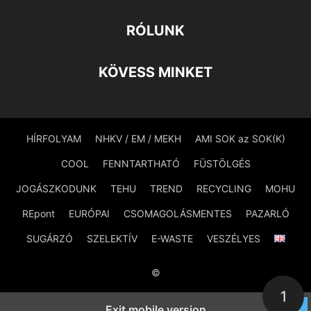
RÓLUNK
KÖVESS MINKET
HÍRFOLYAM
NHKV / EM / MEKH
AMI SOK az SOK(K)
COOL
FENNTARTHATÓ
FÜSTÖLGÉS
JOGÁSZKODUNK
TEHU
TREND
RECYCLING
MOHU
REpont
EURÓPAI
CSOMAGOLÁSMENTES
PAZARLÓ
SUGÁRZÓ
SZELEKTÍV
E-WASTE
VESZÉLYES
©
1
Exit mobile version