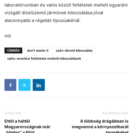
laboratóriumban és valós közúti feltételek mellett egyaránt
vizsgált dízelüzemű járművek kibocsátása jóval
alacsonyabb a régebbi típusúakénál.
mti
CÍMKÉK
don't waste it
szén-dioxid kibocsátás
valós vezetési feltételek melletti kibocsátások
Előző cikk
Következő cikk
Ettől a héttől
A többség drágábban is
Magyarországnak már
megvenné a környezetbarát
„hitelez” a Föld
termékeket