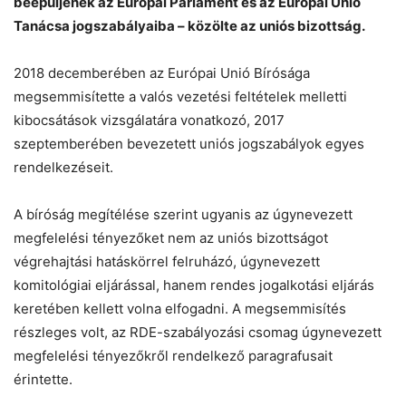
beépüljenek az Európai Parlament és az Európai Unió
Chat
Close
Mr wAIste
Tanácsa jogszabályaiba – közölte az uniós bizottság.
Helló! Miben segíthetek ma?
2018 decemberében az Európai Unió Bírósága
megsemmisítette a valós vezetési feltételek melletti
kibocsátások vizsgálatára vonatkozó, 2017
szeptemberében bevezetett uniós jogszabályok egyes
rendelkezéseit.
A bíróság megítélése szerint ugyanis az úgynevezett
megfelelési tényezőket nem az uniós bizottságot
végrehajtási hatáskörrel felruházó, úgynevezett
komitológiai eljárással, hanem rendes jogalkotási eljárás
keretében kellett volna elfogadni. A megsemmisítés
részleges volt, az RDE-szabályozási csomag úgynevezett
megfelelési tényezőkről rendelkező paragrafusait
érintette.