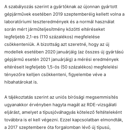
A szabályozás szerint a gyártóknak az újonnan gyártott
gépjárművek esetében 2019 szeptemberéig kellett volna a
laboratóriumi teszteredmények és a normál használat
során mért járműteljesítmény közötti eltéréseket
legfeljebb 2,1-es (110 százalékos) megfelelése
csökkenteniük. A bizottság azt szeretné, hogy az új
modellek esetében 2020 januárjáig (az összes új gyártású
gépjármű esetén 2021 januárjáig) a mérési eredmények
eltéréseit legfeljebb 1,5-ös (50 százalékos) megfelelési
tényezőre kelljen csökkenteni, figyelembe véve a
hibahatárokat is.
A tájékoztatás szerint az uniós bírósági megsemmisítés
ugyanakkor érvényben hagyta magát az RDE-vizsgálati
eljárást, amelyet a típusjóváhagyás kötelező feltételeként
továbbra is el kell végezni. Ezzel kapcsolatban elmondták,
a 2017 szeptembere óta forgalomban lévő új típusú,