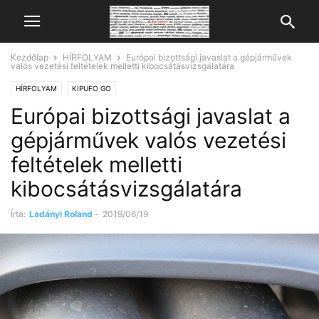
Kezdőlap
HÍRFOLYAM
Európai bizottsági javaslat a gépjárművek
valós vezetési feltételek melletti kibocsátásvizsgálatára
HÍRFOLYAM
KIPUFO GO
Európai bizottsági javaslat a
gépjárművek valós vezetési
feltételek melletti
kibocsátásvizsgálatára
Írta:
Ladányi Roland
-
2019/06/19