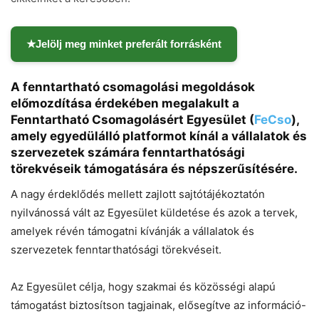
Chat
Close
Mr wAIste
★
Jelölj meg minket preferált forrásként
Helló! Miben segíthetek ma?
A fenntartható csomagolási megoldások
előmozdítása érdekében megalakult a
Fenntartható Csomagolásért Egyesület (
FeCso
),
amely egyedülálló platformot kínál a vállalatok és
szervezetek számára fenntarthatósági
törekvéseik támogatására és népszerűsítésére.
A nagy érdeklődés mellett zajlott sajtótájékoztatón
nyilvánossá vált az Egyesület küldetése és azok a tervek,
amelyek révén támogatni kívánják a vállalatok és
szervezetek fenntarthatósági törekvéseit.
Az Egyesület célja, hogy szakmai és közösségi alapú
támogatást biztosítson tagjainak, elősegítve az információ-