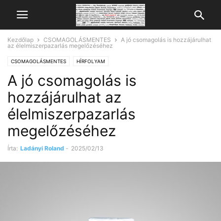
Kezdőlap
CSOMAGOLÁSMENTES
A jó csomagolás is hozzájárulhat
az élelmiszerpazarlás megelőzéséhez
CSOMAGOLÁSMENTES
HÍRFOLYAM
A jó csomagolás is
hozzájárulhat az
élelmiszerpazarlás
megelőzéséhez
Írta:
Ladányi Roland
-
2025/02/13