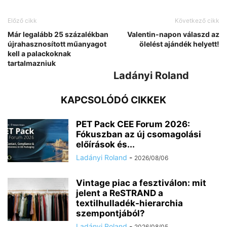
Előző cikk
Következő cikk
Már legalább 25 százalékban
Valentin-napon válaszd az
újrahasznosított műanyagot
ölelést ajándék helyett!
kell a palackoknak
tartalmazniuk
Ladányi Roland
KAPCSOLÓDÓ CIKKEK
PET Pack CEE Forum 2026:
Fókuszban az új csomagolási
előírások és...
Ladányi Roland
-
2026/08/06
Vintage piac a fesztiválon: mit
jelent a ReSTRAND a
textilhulladék-hierarchia
szempontjából?
Ladányi Roland
-
2026/08/05