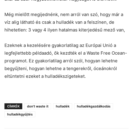
Még mielőtt megijednénk, nem arról van szó, hogy már a
víz alig látható és csak a hulladék van a felszínen, de
hihetetlen: 3 vagy 4 ilyen hatalmas kiterjedésű mező van,
Ezeknek a kezelésére gyakorlatilag az Európai Unió a
legfejlettebb példaadó, ők kezdték el a Waste Free Ocean-
programot. Ez gyakorlatilag arról szól, hogyan lehetne
begyűjteni, hogyan lehetne a tengerekről, óceánokról
eltüntetni ezeket a hulladékszigeteket.
CÍMKÉK
don't waste it
hulladék
hulladékgazdálkodás
hulladékgyűjtés