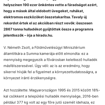
helyszínen 190 ezer önkéntes vette a fáradságot azért,
hogy a mások által eldobott üvegeket, ruhákat,
elektromos eszközöket összetakarítsa. Tavaly új
rekordot értek el az akcióban részt vevők: összesen
2867 tonna hulladékot gyűjtöttek össze a programra
jelentkezők – írja a hirado.hu.
V. Németh Zsolt, a Földművelésügyi Minisztérium
államtitkára a Summa kamerája előtt elmondta: ez a
Chat
Close
Mr wAIste
mennyiség megegyezik a fővárosban keletkező hulladék
másfélszeresével. Úgy véli: az is az eredmény, hogy
Helló! Miben segíthetek ma?
sikerrel hívják fel a figyelmet a környezettudatosságra, a
környezet iránti érzékenységre.
Azt hozzátette: Magyarországon 1995 és 2015 között 18%-
kal csökkent a települési hulladék mennyisége, 2016-ben
például 377 kg volt az egy főre jutó szemét idehaza, ez