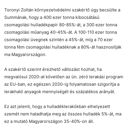
Toronyi Zoltán környezetvédelmi szakértő úgy becsülte a
Summának, hogy a 400 ezer tonna kibocsátású
csomagolási hulladékpapír 80-85%-át, a 300 ezer tonna
csomagolási műanyag 40-45%-át. A 100-110 ezer tonna
csomagolási üvegnek szintén a 45%-át, míg a 70 ezer
tonna fém csomagolási hulladéknak a 80%-át hasznosítják
ma Magyarországon.
A szakértő szerint érezhető változást hozhat, ha
megvalósul 2020-at követően az ún. zéró lerakási program
az EU-ban, ez egészen 2030-ig folyamatosan szigorítja a
lerakható anyagok mennyiségét és százalékos arányát.
Ez azt jelenti, hogy a hulladéklerakókban elhelyezett
szemét nem haladhatja meg az összes hulladék 5%-át, ma
ez a mutató Magyarországon 35-40%-on áll.