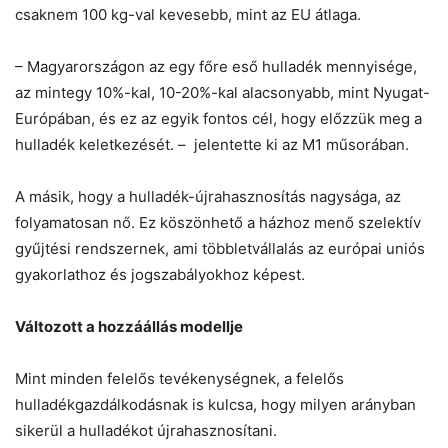
csaknem 100 kg-val kevesebb, mint az EU átlaga.
– Magyarországon az egy főre eső hulladék mennyisége,
az mintegy 10%-kal, 10-20%-kal alacsonyabb, mint Nyugat-
Európában, és ez az egyik fontos cél, hogy előzzük meg a
hulladék keletkezését. – jelentette ki az M1 műsorában.
A másik, hogy a hulladék-újrahasznosítás nagysága, az
folyamatosan nő. Ez köszönhető a házhoz menő szelektív
gyűjtési rendszernek, ami többletvállalás az európai uniós
gyakorlathoz és jogszabályokhoz képest.
Változott a hozzáállás modellje
Mint minden felelős tevékenységnek, a felelős
hulladékgazdálkodásnak is kulcsa, hogy milyen arányban
sikerül a hulladékot újrahasznosítani.