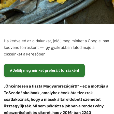
Ha kedveled az oldalunkat, jelölj meg minket a Google-ban
kedvenc forrásként — így gyakrabban látod majd a
cikkeinket a keresőben!
★
Jelölj meg minket preferált forrásként
„Önkéntesen a tiszta Magyarországért!” – ez a mottója a
TeSzedd! akciónak, amelyhez évek óta tízezrek
csatlakoznak, hogy a mások által eldobott szemetet
összegyűjtsék. Mi sem példázza jobban a rendezvény
népszerűségét és sikerét, hogy 2016-ban 2240