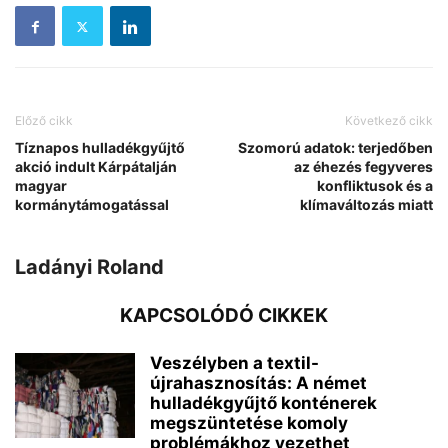
Előző cikk
Következő cikk
Tíznapos hulladékgyűjtő
Szomorú adatok: terjedőben
akció indult Kárpátalján
az éhezés fegyveres
magyar
konfliktusok és a
kormánytámogatással
klímaváltozás miatt
Ladányi Roland
KAPCSOLÓDÓ CIKKEK
Veszélyben a textil-
újrahasznosítás: A német
hulladékgyűjtő konténerek
megszüntetése komoly
problémákhoz vezethet