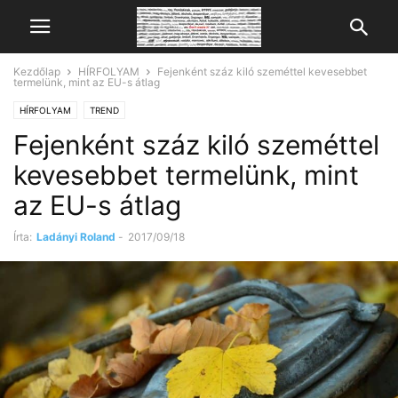
Kezdőlap
HÍRFOLYAM
Fejenként száz kiló szeméttel kevesebbet
termelünk, mint az EU-s átlag
HÍRFOLYAM
TREND
Fejenként száz kiló szeméttel
kevesebbet termelünk, mint
az EU-s átlag
Írta:
Ladányi Roland
-
2017/09/18