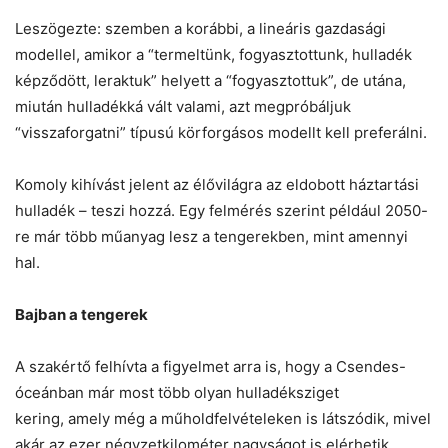
Leszögezte: szemben a korábbi, a lineáris gazdasági
modellel, amikor a “termeltünk, fogyasztottunk, hulladék
képződött, leraktuk” helyett a “fogyasztottuk”, de utána,
miután hulladékká vált valami, azt megpróbáljuk
“visszaforgatni” típusú körforgásos modellt kell preferálni.
Komoly kihívást jelent az élővilágra az eldobott háztartási
hulladék – teszi hozzá. Egy felmérés szerint például 2050-
re már több műanyag lesz a tengerekben, mint amennyi
hal.
Bajban a tengerek
A szakértő felhívta a figyelmet arra is, hogy a Csendes-
óceánban már most több olyan hulladéksziget
kering, amely még a műholdfelvételeken is látszódik, mivel
akár az ezer négyzetkilométer nagyságot is elérhetik.