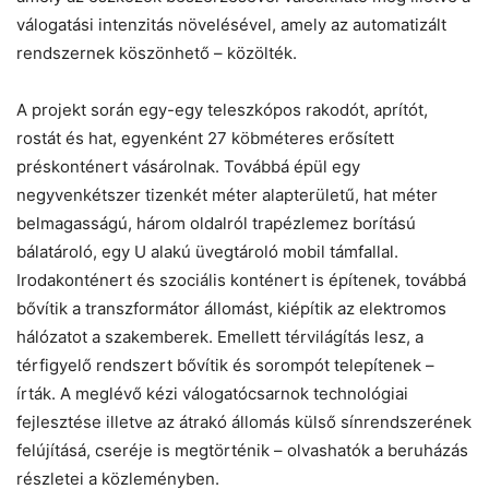
válogatási intenzitás növelésével, amely az automatizált
rendszernek köszönhető – közölték.
A projekt során egy-egy teleszkópos rakodót, aprítót,
rostát és hat, egyenként 27 köbméteres erősített
préskonténert vásárolnak. Továbbá épül egy
negyvenkétszer tizenkét méter alapterületű, hat méter
belmagasságú, három oldalról trapézlemez borítású
bálatároló, egy U alakú üvegtároló mobil támfallal.
Irodakonténert és szociális konténert is építenek, továbbá
bővítik a transzformátor állomást, kiépítik az elektromos
hálózatot a szakemberek. Emellett térvilágítás lesz, a
térfigyelő rendszert bővítik és sorompót telepítenek –
írták. A meglévő kézi válogatócsarnok technológiai
fejlesztése illetve az átrakó állomás külső sínrendszerének
felújításá, cseréje is megtörténik – olvashatók a beruházás
részletei a közleményben.