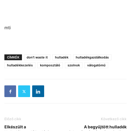
mti
CÍMKÉK
don't waste it
hulladék
hulladékgazdálkodás
hulladékkezelés
komposztáló
szolnok
válogatómű
Előző cikk
Következő cikk
Elkészült a
A begyűjtött hulladék