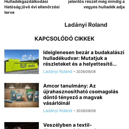
Hulladékgazdálkodási
jelentős részét még mindig a
Hatóság jövő évi ellenőrzési
vegyes hulladék adja
terve
Ladányi Roland
KAPCSOLÓDÓ CIKKEK
Ideiglenesen bezár a budakalászi
hulladékudvar: Mutatjuk a
részleteket és a helyettesítő...
Ladányi Roland
-
2026/08/08
Amcor tanulmány: Az
újrahasznosítható csomagolás
döntő tényező a magvak
vásárlóinál
Ladányi Roland
-
2026/08/08
Veszélyben a textil-