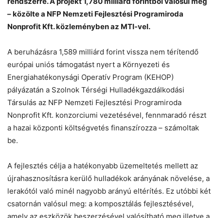
rendszerre. A projekt 1,780 milliárd forintból valósul meg
Chat
Close
Mr wAIste
– közölte a NFP Nemzeti Fejlesztési Programiroda
Nonprofit Kft. közleményben az MTI-vel.
Helló! Miben segíthetek ma?
A beruházásra 1,589 milliárd forint vissza nem térítendő
európai uniós támogatást nyert a Környezeti és
Energiahatékonysági Operatív Program (KEHOP)
pályázatán a Szolnok Térségi Hulladékgazdálkodási
Társulás az NFP Nemzeti Fejlesztési Programiroda
Nonprofit Kft. konzorciumi vezetésével, fennmaradó részt
a hazai központi költségvetés finanszírozza – számoltak
be.
A fejlesztés célja a hatékonyabb üzemeltetés mellett az
újrahasznosításra kerülő hulladékok arányának növelése, a
lerakótól való minél nagyobb arányú eltérítés. Ez utóbbi két
csatornán valósul meg: a komposztálás fejlesztésével,
amely az eszközök beszerzésével valósítható meg illetve a