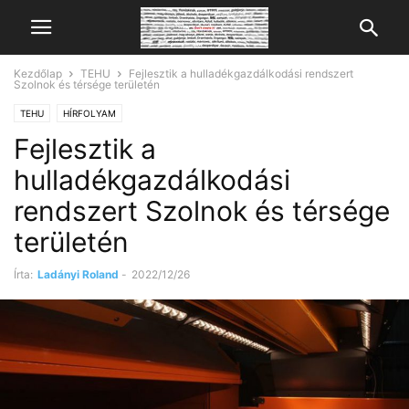
Kezdőlap
TEHU
Fejlesztik a hulladékgazdálkodási rendszert
Szolnok és térsége területén
TEHU
HÍRFOLYAM
Fejlesztik a
hulladékgazdálkodási
rendszert Szolnok és térsége
területén
Írta:
Ladányi Roland
-
2022/12/26