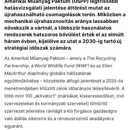
Amerikai Műanyag Paktum (USPP) legfrissebb
Chat
Close
Mr wAIste
hatásvizsgálati jelentése áttörést mutat az
újrahasználható csomagolások terén. Miközben a
mechanikai újrahasznosítás aránya lassabban
Helló! Miben segíthetek ma?
növekszik a vártnál, a többször használatos
rendszerek hatszoros bővülést értek el az elmúlt
három évben, kijelölve az utat a 2030-ig tartó új
stratégiai időszak számára.
Az Amerikai Műanyag Paktum – amely a
The Recycling
Partnership
, a
World Wildlife Fund (WWF)
és az
Ellen
MacArthur Alapítvány
globális hálózatának
együttműködése – közzétette átfogó jelentését a 2025-ös
menetrendjében kitűzött célok időarányos teljesítéséről. A
több mint 100 „aktivátort” (márkákat, kiskereskedőket, civil
szervezeteket és kormányzati szerveket) tömörítő
szervezet jelentése rávilágít a körforgásos gazdaságra
való átállás sikereire és a rendszerszintű akadályokra
egyaránt.