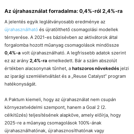
Az újrahasználat forradalma: 0,4%-ról 2,4%-ra
A jelentés egyik leglátványosabb eredménye az
újrahasználható
és újratölthető csomagolási modellek
térnyerése. A 2021-es bázisévben az aktivátorok által
forgalomba hozott műanyag csomagolások mindössze
0,4%-a
volt újrahasználható. A legfrissebb adatok szerint
ez az arány
2,4%-ra
emelkedett. Bár a szám abszolút
értékben alacsonynak tűnhet, a
hatszoros növekedés
jelzi
az iparági szemléletváltást és a „Reuse Catalyst” program
hatékonyságát.
A Paktum kiemeli, hogy az újrahasználat nem csupán
környezetvédelmi szempont, hanem a Goal 2 (2.
célkitűzés) teljesítésének alapköve, amely előírja, hogy
2025-re a műanyag csomagolások 100%-ának
újrahasználhatónak, újrahasznosíthatónak vagy