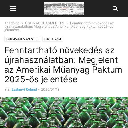
Kezdőlap
CSOMAGOLÁSMENTES
Fenntartható növekedés az
újrahasználatban: Megjelent az Amerikai Műanyag Paktum 2025-ös
jelentése
CSOMAGOLÁSMENTES
HÍRFOLYAM
Fenntartható növekedés az
újrahasználatban: Megjelent
az Amerikai Műanyag Paktum
2025-ös jelentése
Írta:
Ladányi Roland
-
2026/01/19