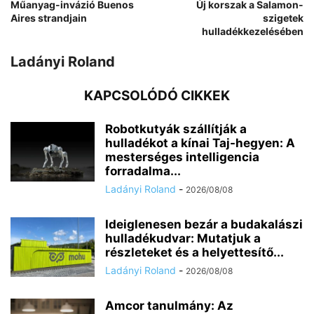
Műanyag-invázió Buenos
Új korszak a Salamon-
Aires strandjain
szigetek
hulladékkezelésében
Ladányi Roland
KAPCSOLÓDÓ CIKKEK
Robotkutyák szállítják a
hulladékot a kínai Taj-hegyen: A
mesterséges intelligencia
forradalma...
Ladányi Roland
-
2026/08/08
Ideiglenesen bezár a budakalászi
hulladékudvar: Mutatjuk a
részleteket és a helyettesítő...
Ladányi Roland
-
2026/08/08
Amcor tanulmány: Az