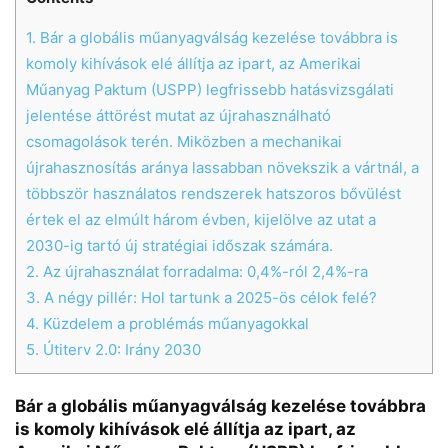
1.
Bár a globális műanyagválság kezelése továbbra is
komoly kihívások elé állítja az ipart, az Amerikai
Műanyag Paktum (USPP) legfrissebb hatásvizsgálati
jelentése áttörést mutat az újrahasználható
csomagolások terén. Miközben a mechanikai
újrahasznosítás aránya lassabban növekszik a vártnál, a
többször használatos rendszerek hatszoros bővülést
értek el az elmúlt három évben, kijelölve az utat a
2030-ig tartó új stratégiai időszak számára.
2.
Az újrahasználat forradalma: 0,4%-ról 2,4%-ra
3.
A négy pillér: Hol tartunk a 2025-ös célok felé?
4.
Küzdelem a problémás műanyagokkal
5.
Útiterv 2.0: Irány 2030
Bár a globális műanyagválság kezelése továbbra
is komoly kihívások elé állítja az ipart, az