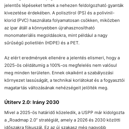
jelentős lépéseket tettek a nehezen feldolgozható gyanták
kivezetése érdekében. A polisztirol (PS) és a polivinil-
klorid (PVC) használata folyamatosan csökken, miközben
az ipar átáll a könnyebben újrahasznosítható
monomateriális megoldásokra, mint például a nagy
sűrűségű polietilén (HDPE) és a PET.
Az elért eredmények ellenére a jelentés elismeri, hogy a
2025-ös céldátumig a 100%-os megfelelés nem valósul
meg minden területen. Ennek okaiként a szabályozási
környezet lassúságát, a technikai korlátokat és a fogyasztói
magatartás változásának nehézségeit jelölték meg.
Útiterv 2.0: Irány 2030
Mivel a 2025-ös határidő közeledik, a USPP már kidolgozta
a „Roadmap 2.0” stratégiát, amely a 2026 és 2030 közötti
időszakra fókuszál. Ez az új szakasz még nagyobb