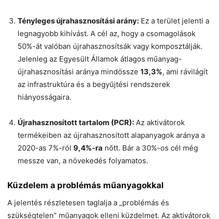
Tényleges újrahasznosítási arány:
Ez a terület jelenti a
legnagyobb kihívást. A cél az, hogy a csomagolások
50%-át valóban újrahasznosítsák vagy komposztálják.
Jelenleg az Egyesült Államok átlagos műanyag-
újrahasznosítási aránya mindössze
13,3%
, ami rávilágít
az infrastruktúra és a begyűjtési rendszerek
hiányosságaira.
Újrahasznosított tartalom (PCR):
Az aktivátorok
termékeiben az újrahasznosított alapanyagok aránya a
2020-as 7%-ról
9,4%-ra
nőtt. Bár a 30%-os cél még
messze van, a növekedés folyamatos.
Küzdelem a problémás műanyagokkal
A jelentés részletesen taglalja a „problémás és
szükségtelen” műanyagok elleni küzdelmet. Az aktivátorok