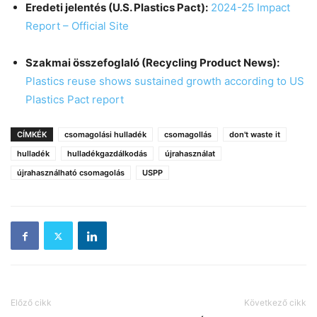
Eredeti jelentés (U.S. Plastics Pact):
2024-25 Impact
Report – Official Site
Szakmai összefoglaló (Recycling Product News):
Plastics reuse shows sustained growth according to US
Plastics Pact report
CÍMKÉK
csomagolási hulladék
csomagollás
don't waste it
hulladék
hulladékgazdálkodás
újrahasználat
újrahasználható csomagolás
USPP
Előző cikk
Következő cikk