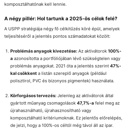
komposztálhatónak kell lennie.
A négy pillér: Hol tartunk a 2025-ös célok felé?
A USPP stratégiája négy fő célkitűzés köré épül, amelyek
teljesítéséről a jelentés pontos számadatokat közölt:
Problémás anyagok kivezetése:
Az aktivátorok
100%-
a
azonosította a portfóliójában lévő szükségtelen vagy
problémás anyagokat. 2021 óta a jelentés szerint
47%-
kal csökkent
a listán szereplő anyagok (például
polisztirol, PVC és bizonyos pigmentek) használata.
Körforgásos tervezés:
Jelenleg az aktivátorok által
gyártott műanyag csomagolások
47,7%-a
felel meg az
újrahasználható, újrahasznosítható vagy
komposztálható kritériumoknak. Ez jelentős előrelépés,
de jelzi, hogy a 100%-os céltól még távol áll az ipar.