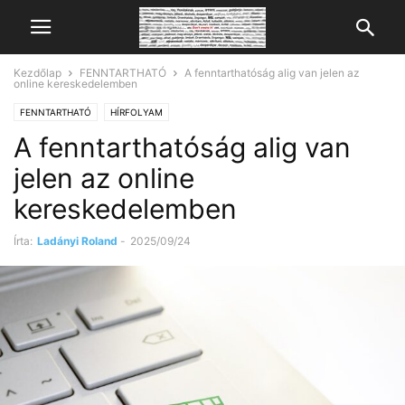
Kezdőlap
FENNTARTHATÓ
A fenntarthatóság alig van jelen az
online kereskedelemben
FENNTARTHATÓ
HÍRFOLYAM
A fenntarthatóság alig van
jelen az online
kereskedelemben
Írta:
Ladányi Roland
-
2025/09/24