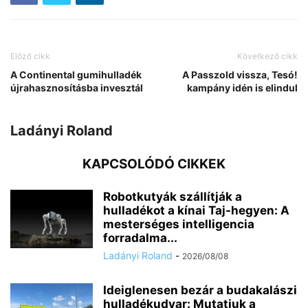
Előző cikk
Következő cikk
A Continental gumihulladék
A Passzold vissza, Tesó!
újrahasznosításba invesztál
kampány idén is elindul
Ladányi Roland
KAPCSOLÓDÓ CIKKEK
Robotkutyák szállítják a
hulladékot a kínai Taj-hegyen: A
mesterséges intelligencia
forradalma...
Ladányi Roland
-
2026/08/08
Ideiglenesen bezár a budakalászi
hulladékudvar: Mutatjuk a