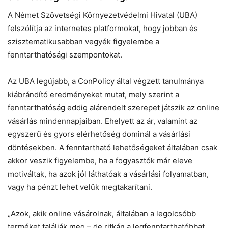
Helló! Miben segíthetek ma?
A Német Szövetségi Környezetvédelmi Hivatal (UBA)
felszólítja az internetes platformokat, hogy jobban és
szisztematikusabban vegyék figyelembe a
fenntarthatósági szempontokat.
Az ⁠UBA⁠ legújabb, a ConPolicy által végzett tanulmánya
kiábrándító eredményeket mutat, mely szerint ⁠a
fenntarthatóság⁠ eddig alárendelt szerepet játszik az online
vásárlás mindennapjaiban. Ehelyett az ár, valamint az
egyszerű és gyors elérhetőség dominál a vásárlási
döntésekben. A fenntartható lehetőségeket általában csak
akkor veszik figyelembe, ha a fogyasztók már eleve
motiváltak, ha azok jól láthatóak a vásárlási folyamatban,
vagy ha pénzt lehet velük megtakarítani.
„Azok, akik online vásárolnak, általában a legolcsóbb
terméket találják meg – de ritkán a legfenntarthatóbbat.