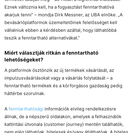
Eznek változnia kell, ha a fogyasztást fenntarthatóvá
akarjuk tenni” – mondja Dirk Messner, az UBA elnöke. „A
bevásárlóplatformok üzemeltetőinek felelősséget kell
vállalniuk ebben a kérdésben azáltal, hogy láthatóbbá
teszik a fenntartható alternatívákat.”
Miért választják ritkán a fenntartható
lehetőségeket?
A platformok ösztönzik az új termékek vásárlását, az
impulzusvásárlásokat vagy a vásárlás folytatását – a
fenntartható termékek és a körforgásos gazdaság pedig
háttérbe szorulnak.
A
fenntarthatósági
információk elvileg rendelkezésre
állnak, de a népszerű oldalakon, amelyek a felhasználók
kattintási útvonala (customer journey) mentén találhatók,
nem elég láthatóak, hitelesek és/vagy átláthatóak. A hiteles