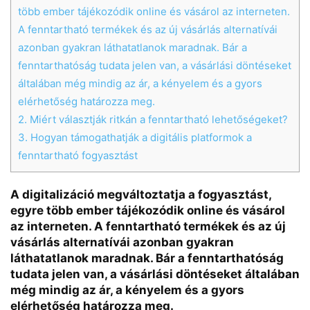
több ember tájékozódik online és vásárol az interneten.
A fenntartható termékek és az új vásárlás alternatívái
azonban gyakran láthatatlanok maradnak. Bár a
fenntarthatóság tudata jelen van, a vásárlási döntéseket
általában még mindig az ár, a kényelem és a gyors
elérhetőség határozza meg.
2.
Miért választják ritkán a fenntartható lehetőségeket?
3.
Hogyan támogathatják a digitális platformok a
fenntartható fogyasztást
A digitalizáció megváltoztatja a fogyasztást,
egyre több ember tájékozódik online és vásárol
az interneten. A fenntartható termékek és az új
vásárlás alternatívái azonban gyakran
láthatatlanok maradnak. Bár a fenntarthatóság
Chat
Close
Mr wAIste
tudata jelen van, a vásárlási döntéseket általában
még mindig az ár, a kényelem és a gyors
elérhetőség határozza meg.