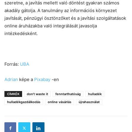
szeretne, a javítás mellett való döntést gyakran számos
akadály gátolja. A tanulmány az információs környezet
javítását, pénzügyi ösztönzőket és a javítási szolgáltatások
online áruházakba való integrálását javasolja
intézkedésként.
Forrás:
UBA
Adrian
képe a
Pixabay
-en
CÍMKÉK
don't waste it
fenntarthatóság
hulladék
hulladékgazdálkodás
online vásárlás
újrahasználat