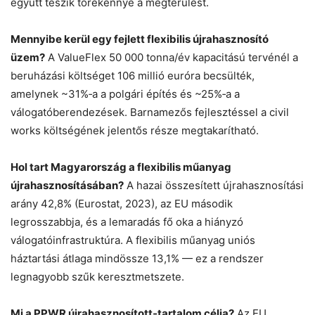
együtt teszik törékennyé a megtérülést.
Mennyibe kerül egy fejlett flexibilis újrahasznosító
üzem?
A ValueFlex 50 000 tonna/év kapacitású tervénél a
beruházási költséget 106 millió euróra becsülték,
amelynek ~31%‑a a polgári építés és ~25%‑a a
válogatóberendezések. Barnamezős fejlesztéssel a civil
works költségének jelentős része megtakarítható.
Hol tart Magyarország a flexibilis műanyag
újrahasznosításában?
A hazai összesített újrahasznosítási
arány 42,8% (Eurostat, 2023), az EU második
legrosszabbja, és a lemaradás fő oka a hiányzó
válogatóinfrastruktúra. A flexibilis műanyag uniós
háztartási átlaga mindössze 13,1% — ez a rendszer
legnagyobb szűk keresztmetszete.
Mi a PPWR újrahasznosított‑tartalom célja?
Az EU