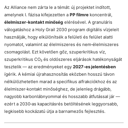
Az Alliance nem zárta le a témát: új projektet indított,
amelynek I. fázisa kifejezetten a
PP filmre
koncentrál,
élelmiszer‑kontakt minőség
elérésével. A granuláris
válogatáshoz a Holy Grail 2030 program digitális vízjeleit
használják, hogy elkülönítsék a felületi és felület alatti
nyomatot, valamint az élelmiszeres és nem‑élelmiszeres
csomagolást. Ezt követően gőz, szuperkritikus víz,
szuperkritikus CO₂ és oldószeres eljárások hatékonyságát
tesztelik — az eredményeket egy
2027‑es jelentésben
ígérik. A kémiai újrahasznosítás eközben hosszú távon
nélkülözhetetlen marad a specifikus alfrakciókhoz és az
élelmiszer‑kontakt minőséghez, de jelenleg drágább,
nagyobb karbonlábnyommal és hosszabb átfutással jár —
ezért a 2030‑as kapacitásrés betöltésének leggyorsabb,
legkisebb kockázatú útja a barnamezős fejlesztés.