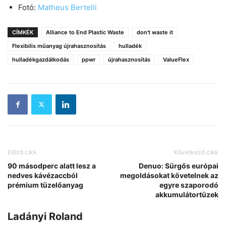
Fotó:
Matheus Bertelli
CÍMKÉK
Alliance to End Plastic Waste
don't waste it
Flexibilis műanyag újrahasznosítás
hulladék
hulladékgazdálkodás
ppwr
újrahasznosítás
ValueFlex
Előző cikk
Következő cikk
90 másodperc alatt lesz a
Denuo: Sürgős európai
nedves kávézaccból
megoldásokat követelnek az
prémium tüzelőanyag
egyre szaporodó
akkumulátortüzek
Ladányi Roland