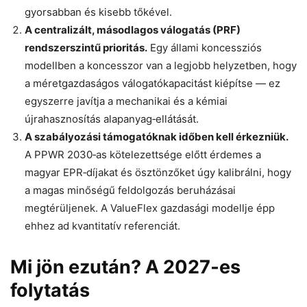
gyorsabban és kisebb tőkével.
A centralizált, másodlagos válogatás (PRF)
rendszerszintű prioritás.
Egy állami koncessziós
modellben a koncesszor van a legjobb helyzetben, hogy
a méretgazdaságos válogatókapacitást kiépítse — ez
egyszerre javítja a mechanikai és a kémiai
újrahasznosítás alapanyag‑ellátását.
A szabályozási támogatóknak időben kell érkezniük.
A PPWR 2030‑as kötelezettsége előtt érdemes a
magyar EPR‑díjakat és ösztönzőket úgy kalibrálni, hogy
a magas minőségű feldolgozás beruházásai
megtérüljenek. A ValueFlex gazdasági modellje épp
ehhez ad kvantitatív referenciát.
Mi jön ezután? A 2027‑es
folytatás