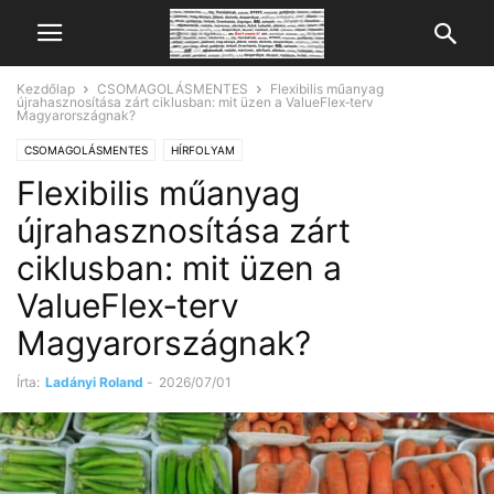
Kezdőlap
CSOMAGOLÁSMENTES
Flexibilis műanyag
újrahasznosítása zárt ciklusban: mit üzen a ValueFlex‑terv
Magyarországnak?
CSOMAGOLÁSMENTES
HÍRFOLYAM
Flexibilis műanyag
újrahasznosítása zárt
ciklusban: mit üzen a
ValueFlex‑terv
Magyarországnak?
Írta:
Ladányi Roland
-
2026/07/01