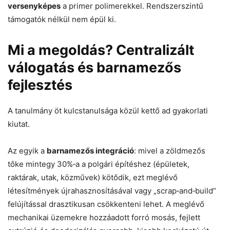
versenyképes
a primer polimerekkel. Rendszerszintű
támogatók nélkül nem épül ki.
Mi a megoldás? Centralizált
válogatás és barnamezős
fejlesztés
A tanulmány öt kulcstanulsága közül kettő ad gyakorlati
kiutat.
Az egyik a
barnamezős integráció
: mivel a zöldmezős
tőke mintegy 30%‑a a polgári építéshez (épületek,
raktárak, utak, közművek) kötődik, ezt meglévő
létesítmények újrahasznosításával vagy „scrap‑and‑build”
felújítással drasztikusan csökkenteni lehet. A meglévő
mechanikai üzemekre hozzáadott forró mosás, fejlett