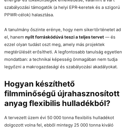
szabályozási támogatók (a helyi EPR‑keretek és a szigorú
PPWR‑célok) halasztása.
Helló! Miben segíthetek ma?
A tanulmány őszinte erénye, hogy nem sikertörténetet ad
el, hanem
nyílt forráskódúvá teszi a teljes tervet
— és
ezzel olyan tudást oszt meg, amely más projektek
megtérülését erősítheti. A legfontosabb tanulság egyetlen
mondatban: a technikai képesség önmagában nem tudja
legyőzni a makrogazdasági és szabályozási akadályokat.
Hogyan készíthető
filmminőségű újrahasznosított
anyag flexibilis hulladékból?
A tervezett üzem évi 50 000 tonna flexibilis hulladékot
dolgozott volna fel, ebből mintegy 25 000 tonna kiváló