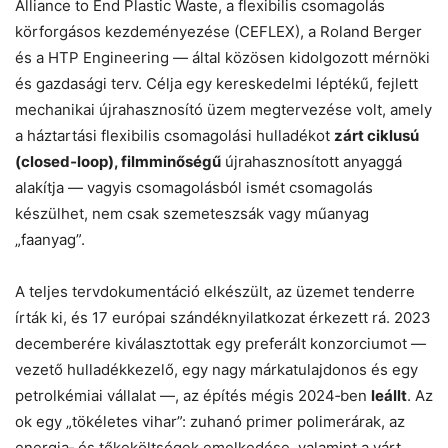
Alliance to End Plastic Waste, a flexibilis csomagolás
körforgásos kezdeményezése (CEFLEX), a Roland Berger
és a HTP Engineering — által közösen kidolgozott mérnöki
és gazdasági terv. Célja egy kereskedelmi léptékű, fejlett
mechanikai újrahasznosító üzem megtervezése volt, amely
a háztartási flexibilis csomagolási hulladékot
zárt ciklusú
(closed‑loop), filmminőségű
újrahasznosított anyaggá
alakítja — vagyis csomagolásból ismét csomagolás
készülhet, nem csak szemeteszsák vagy műanyag
„faanyag”.
A teljes tervdokumentáció elkészült, az üzemet tenderre
írták ki, és 17 európai szándéknyilatkozat érkezett rá. 2023
decemberére kiválasztottak egy preferált konzorciumot —
vezető hulladékkezelő, egy nagy márkatulajdonos és egy
petrolkémiai vállalat —, az építés mégis 2024‑ben
leállt
. Az
ok egy „tökéletes vihar”: zuhanó primer polimerárak, az
Chat
Close
Mr wAIste
energia‑ és tőkeköltségek emelkedése, valamint a várt