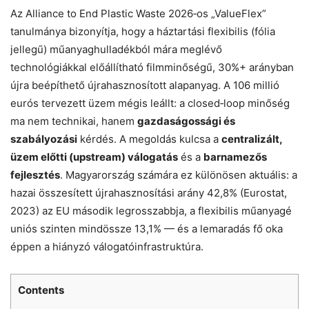
Az Alliance to End Plastic Waste 2026‑os „ValueFlex”
tanulmánya bizonyítja, hogy a háztartási flexibilis (fólia
jellegű) műanyaghulladékból mára meglévő
technológiákkal előállítható filmminőségű, 30%+ arányban
újra beépíthető újrahasznosított alapanyag. A 106 millió
eurós tervezett üzem mégis leállt: a closed‑loop minőség
ma nem technikai, hanem
gazdaságossági és
szabályozási
kérdés. A megoldás kulcsa a
centralizált,
üzem előtti (upstream) válogatás
és a
barnamezős
fejlesztés
. Magyarország számára ez különösen aktuális: a
hazai összesített újrahasznosítási arány 42,8% (Eurostat,
2023) az EU második legrosszabbja, a flexibilis műanyagé
uniós szinten mindössze 13,1% — és a lemaradás fő oka
éppen a hiányzó válogatóinfrastruktúra.
Contents