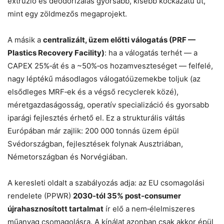
extrúzió és deodorizálás gyorsabb, kisebb kockázatú út,
mint egy zöldmezős megaprojekt.
A másik a
centralizált, üzem előtti válogatás (PRF —
Plastics Recovery Facility)
: ha a válogatás terhét — a
CAPEX 25%‑át és a ~50%‑os hozamveszteséget — felfelé,
nagy léptékű másodlagos válogatóüzemekbe toljuk (az
elsődleges MRF‑ek és a végső recyclerek közé),
méretgazdaságosság, operatív specializáció és gyorsabb
iparági fejlesztés érhető el. Ez a strukturális váltás
Európában már zajlik: 200 000 tonnás üzem épül
Svédországban, fejlesztések folynak Ausztriában,
Németországban és Norvégiában.
A keresleti oldalt a szabályozás adja: az EU csomagolási
rendelete (PPWR)
2030‑tól 35% post‑consumer
újrahasznosított tartalmat
ír elő a nem‑élelmiszeres
műanyag csomagolásra. A kínálat azonban csak akkor épül