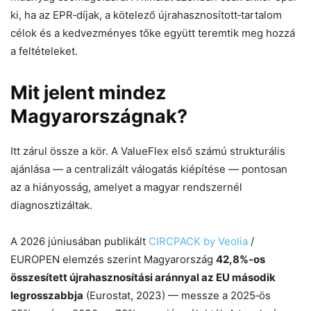
ki, ha az EPR‑díjak, a kötelező újrahasznosított‑tartalom
célok és a kedvezményes tőke együtt teremtik meg hozzá
a feltételeket.
Mit jelent mindez
Magyarországnak?
Itt zárul össze a kör. A ValueFlex első számú strukturális
ajánlása — a centralizált válogatás kiépítése — pontosan
az a hiányosság, amelyet a magyar rendszernél
diagnosztizáltak.
A 2026 júniusában publikált
CIRCPACK by Veolia
/
EUROPEN elemzés szerint Magyarország
42,8%‑os
összesített újrahasznosítási aránnyal az EU második
legrosszabbja
(Eurostat, 2023) — messze a 2025‑ös