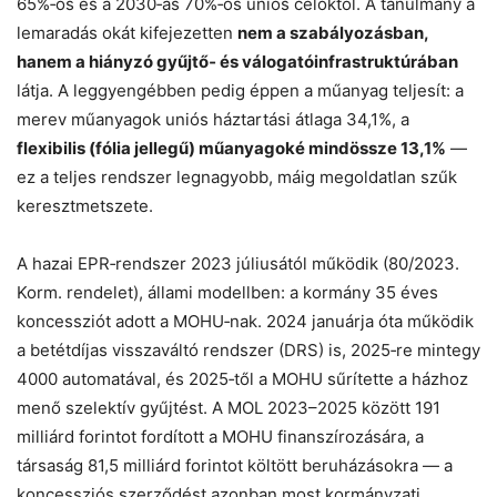
65%‑os és a 2030‑as 70%‑os uniós céloktól. A tanulmány a
lemaradás okát kifejezetten
nem a szabályozásban,
hanem a hiányzó gyűjtő‑ és válogatóinfrastruktúrában
látja. A leggyengébben pedig éppen a műanyag teljesít: a
merev műanyagok uniós háztartási átlaga 34,1%, a
flexibilis (fólia jellegű) műanyagoké mindössze 13,1%
—
ez a teljes rendszer legnagyobb, máig megoldatlan szűk
keresztmetszete.
A hazai EPR‑rendszer 2023 júliusától működik (80/2023.
Korm. rendelet), állami modellben: a kormány 35 éves
koncessziót adott a MOHU‑nak. 2024 januárja óta működik
a betétdíjas visszaváltó rendszer (DRS) is, 2025‑re mintegy
4000 automatával, és 2025‑től a MOHU sűrítette a házhoz
menő szelektív gyűjtést. A MOL 2023–2025 között 191
milliárd forintot fordított a MOHU finanszírozására, a
társaság 81,5 milliárd forintot költött beruházásokra — a
koncessziós szerződést azonban most kormányzati