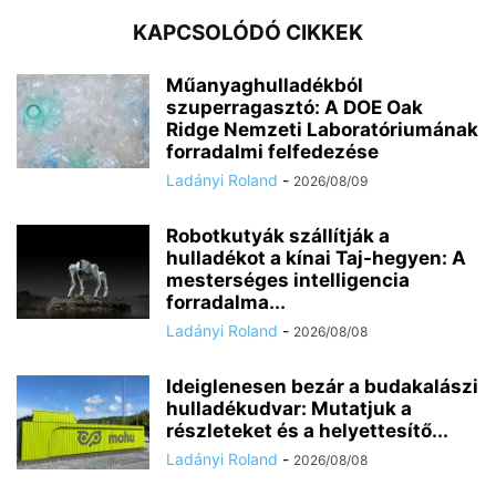
KAPCSOLÓDÓ CIKKEK
Műanyaghulladékból
szuperragasztó: A DOE Oak
Ridge Nemzeti Laboratóriumának
forradalmi felfedezése
Ladányi Roland
-
2026/08/09
Robotkutyák szállítják a
hulladékot a kínai Taj-hegyen: A
mesterséges intelligencia
forradalma...
Ladányi Roland
-
2026/08/08
Ideiglenesen bezár a budakalászi
hulladékudvar: Mutatjuk a
részleteket és a helyettesítő...
Ladányi Roland
-
2026/08/08