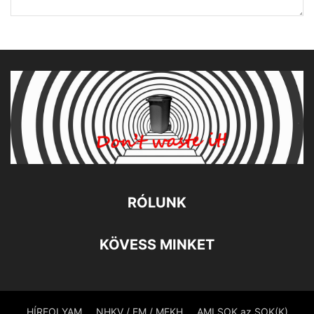
RÓLUNK
KÖVESS MINKET
HÍRFOLYAM
NHKV / EM / MEKH
AMI SOK az SOK(K)