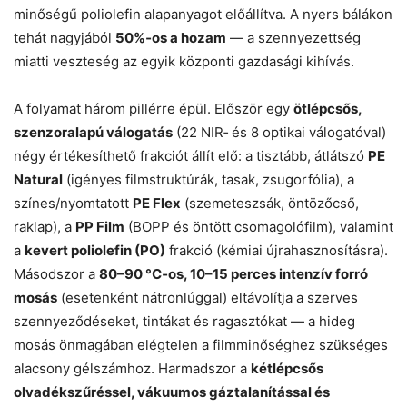
minőségű poliolefin alapanyagot előállítva. A nyers bálákon
tehát nagyjából
50%‑os a hozam
— a szennyezettség
miatti veszteség az egyik központi gazdasági kihívás.
A folyamat három pillérre épül. Először egy
ötlépcsős,
szenzoralapú válogatás
(22 NIR‑ és 8 optikai válogatóval)
négy értékesíthető frakciót állít elő: a tisztább, átlátszó
PE
Natural
(igényes filmstruktúrák, tasak, zsugorfólia), a
színes/nyomtatott
PE Flex
(szemeteszsák, öntözőcső,
raklap), a
PP Film
(BOPP és öntött csomagolófilm), valamint
a
kevert poliolefin (PO)
frakció (kémiai újrahasznosításra).
Másodszor a
80–90 °C‑os, 10–15 perces intenzív forró
mosás
(esetenként nátronlúggal) eltávolítja a szerves
szennyeződéseket, tintákat és ragasztókat — a hideg
mosás önmagában elégtelen a filmminőséghez szükséges
alacsony gélszámhoz. Harmadszor a
kétlépcsős
olvadékszűréssel, vákuumos gáztalanítással és