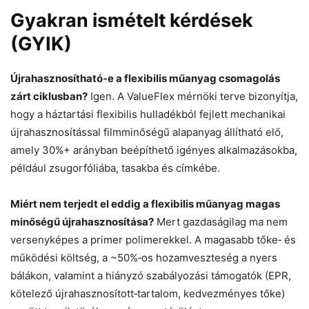
Gyakran ismételt kérdések
(GYIK)
Újrahasznosítható‑e a flexibilis műanyag csomagolás
zárt ciklusban?
Igen. A ValueFlex mérnöki terve bizonyítja,
hogy a háztartási flexibilis hulladékból fejlett mechanikai
újrahasznosítással filmminőségű alapanyag állítható elő,
amely 30%+ arányban beépíthető igényes alkalmazásokba,
például zsugorfóliába, tasakba és címkébe.
Miért nem terjedt el eddig a flexibilis műanyag magas
minőségű újrahasznosítása?
Mert gazdaságilag ma nem
versenyképes a primer polimerekkel. A magasabb tőke‑ és
működési költség, a ~50%‑os hozamveszteség a nyers
bálákon, valamint a hiányzó szabályozási támogatók (EPR,
kötelező újrahasznosított‑tartalom, kedvezményes tőke)