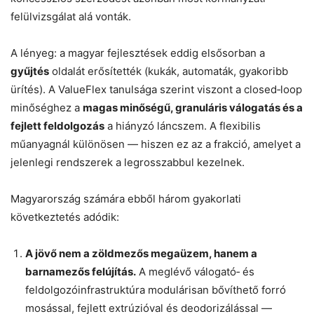
felülvizsgálat alá vonták.
A lényeg: a magyar fejlesztések eddig elsősorban a
gyűjtés
oldalát erősítették (kukák, automaták, gyakoribb
ürítés). A ValueFlex tanulsága szerint viszont a closed‑loop
minőséghez a
magas minőségű, granuláris válogatás és a
fejlett feldolgozás
a hiányzó láncszem. A flexibilis
műanyagnál különösen — hiszen ez az a frakció, amelyet a
jelenlegi rendszerek a legrosszabbul kezelnek.
Magyarország számára ebből három gyakorlati
következtetés adódik:
A jövő nem a zöldmezős megaüzem, hanem a
barnamezős felújítás.
A meglévő válogató‑ és
feldolgozóinfrastruktúra modulárisan bővíthető forró
mosással, fejlett extrúzióval és deodorizálással —