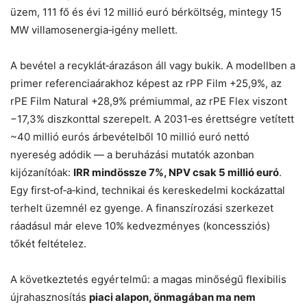
üzem, 111 fő és évi 12 millió euró bérköltség, mintegy 15
MW villamosenergia‑igény mellett.
A bevétel a recyklát‑árazáson áll vagy bukik. A modellben a
primer referenciaárakhoz képest az rPP Film +25,9%, az
rPE Film Natural +28,9% prémiummal, az rPE Flex viszont
−17,3% diszkonttal szerepelt. A 2031‑es érettségre vetített
~40 millió eurós árbevételből 10 millió euró nettó
nyereség adódik — a beruházási mutatók azonban
kijózanítóak:
IRR mindössze 7%, NPV csak 5 millió euró
.
Egy first‑of‑a‑kind, technikai és kereskedelmi kockázattal
terhelt üzemnél ez gyenge. A finanszírozási szerkezet
ráadásul már eleve 10% kedvezményes (koncessziós)
tőkét feltételez.
A következtetés egyértelmű: a magas minőségű flexibilis
újrahasznosítás
piaci alapon, önmagában ma nem