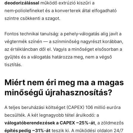
deodorizálással
működő extrúzió kiszűri a
nem‑poliolefineket és a konverterek által elfogadható
szintre csökkenti a szagot.
Fontos technikai tanulság: a pehely‑válogatás alig javít a
végtermék színén — a színminőség nagyrészt korábban,
az értékláncban dől el. Vagyis a minőséget elsősorban a
gyűjtés és a válogatás határozza meg, nem a végső
tisztítás.
Miért nem éri meg ma a magas
minőségű újrahasznosítás?
A teljes beruházási költséget (CAPEX) 106 millió euróra
becsülték. A két legnagyobb tétel árulkodó: a
válogatóberendezések a CAPEX ~25%‑át
, a zöldmezős
építés pedig ~31%‑át
teszik ki. A működési oldalon 24/7