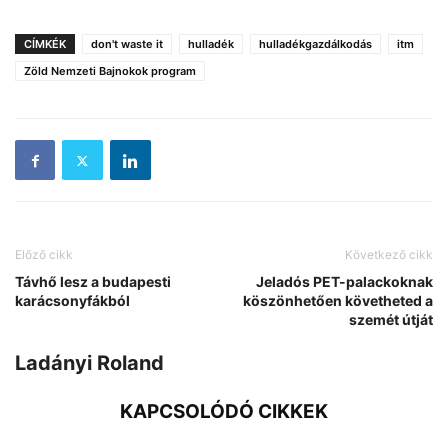
CÍMKÉK
don't waste it
hulladék
hulladékgazdálkodás
itm
Zöld Nemzeti Bajnokok program
Előző cikk
Következő cikk
Távhő lesz a budapesti
Jeladós PET-palackoknak
karácsonyfákból
köszönhetően követheted a
szemét útját
Ladányi Roland
KAPCSOLÓDÓ CIKKEK