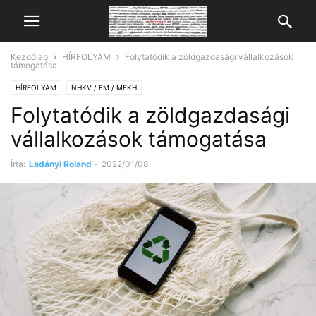
Kezdőlap
HÍRFOLYAM
Folytatódik a zöldgazdasági vállalkozások
támogatása
HÍRFOLYAM
NHKV / EM / MEKH
Folytatódik a zöldgazdasági
vállalkozások támogatása
Írta:
Ladányi Roland
-
2022/01/08