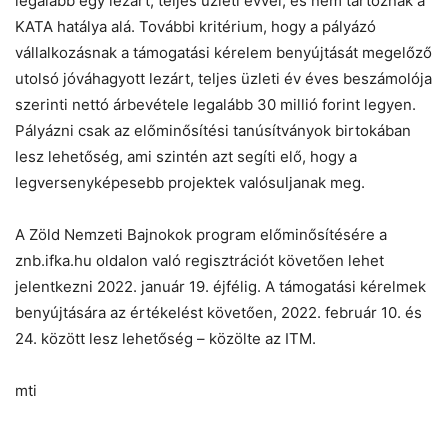
legalább egy lezárt, teljes üzleti évvel, és nem tartoznak a
KATA hatálya alá. További kritérium, hogy a pályázó
vállalkozásnak a támogatási kérelem benyújtását megelőző
utolsó jóváhagyott lezárt, teljes üzleti év éves beszámolója
szerinti nettó árbevétele legalább 30 millió forint legyen.
Pályázni csak az előminősítési tanúsítványok birtokában
lesz lehetőség, ami szintén azt segíti elő, hogy a
legversenyképesebb projektek valósuljanak meg.
A Zöld Nemzeti Bajnokok program előminősítésére a
znb.ifka.hu oldalon való regisztrációt követően lehet
jelentkezni 2022. január 19. éjfélig. A támogatási kérelmek
benyújtására az értékelést követően, 2022. február 10. és
24. között lesz lehetőség – közölte az ITM.
mti