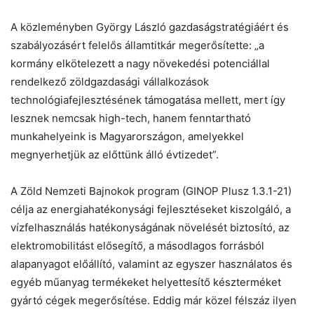
A közleményben György László gazdaságstratégiáért és
szabályozásért felelős államtitkár megerősítette: „a
Chat
Close
Mr wAIste
kormány elkötelezett a nagy növekedési potenciállal
rendelkező zöldgazdasági vállalkozások
Helló! Miben segíthetek ma?
technológiafejlesztésének támogatása mellett, mert így
lesznek nemcsak high-tech, hanem fenntartható
munkahelyeink is Magyarországon, amelyekkel
megnyerhetjük az előttünk álló évtizedet”.
A Zöld Nemzeti Bajnokok program (GINOP Plusz 1.3.1-21)
célja az energiahatékonysági fejlesztéseket kiszolgáló, a
vízfelhasználás hatékonyságának növelését biztosító, az
elektromobilitást elősegítő, a másodlagos forrásból
alapanyagot előállító, valamint az egyszer használatos és
egyéb műanyag termékeket helyettesítő készterméket
gyártó cégek megerősítése. Eddig már közel félszáz ilyen