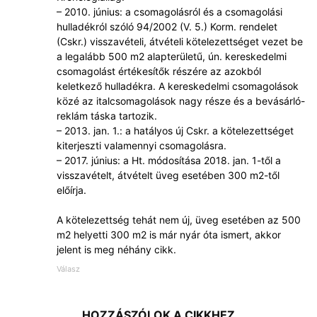
– 2010. június: a csomagolásról és a csomagolási
hulladékról szóló 94/2002 (V. 5.) Korm. rendelet
(Cskr.) visszavételi, átvételi kötelezettséget vezet be
a legalább 500 m2 alapterületű, ún. kereskedelmi
csomagolást értékesítők részére az azokból
keletkező hulladékra. A kereskedelmi csomagolások
közé az italcsomagolások nagy része és a bevásárló-
reklám táska tartozik.
– 2013. jan. 1.: a hatályos új Cskr. a kötelezettséget
kiterjeszti valamennyi csomagolásra.
– 2017. június: a Ht. módosítása 2018. jan. 1-től a
visszavételt, átvételt üveg esetében 300 m2-től
előírja.
A kötelezettség tehát nem új, üveg esetében az 500
m2 helyetti 300 m2 is már nyár óta ismert, akkor
jelent is meg néhány cikk.
Válasz
HOZZÁSZÓLOK A CIKKHEZ