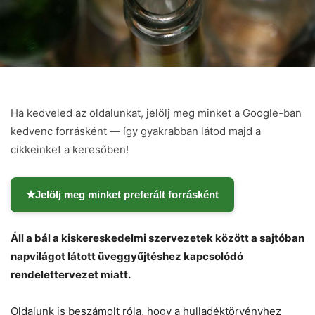
Ha kedveled az oldalunkat, jelölj meg minket a Google-ban
kedvenc forrásként — így gyakrabban látod majd a
cikkeinket a keresőben!
★
Jelölj meg minket preferált forrásként
Áll a bál a kiskereskedelmi szervezetek között a sajtóban
napvilágot látott üveggyűjtéshez kapcsolódó
rendelettervezet miatt.
Oldalunk is beszámolt róla, hogy a hulladéktörvényhez