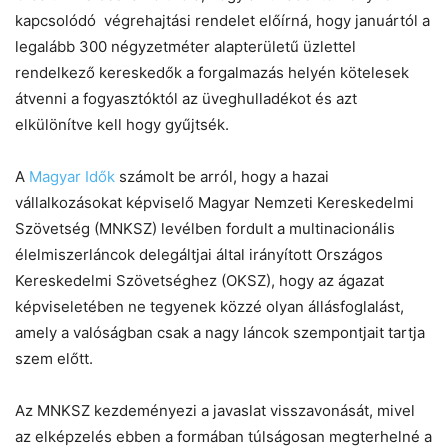
kapcsolódó végrehajtási rendelet előírná, hogy januártól a
legalább 300 négyzetméter alapterü­letű üzlettel
Chat
Close
Mr wAIste
rendelkező kereskedők a forgalmazás helyén kötelesek
átvenni a fogyasztóktól az üveghulladékot és azt
elkülönítve kell hogy gyűjtsék.
Helló! Miben segíthetek ma?
A
Magyar Idők
számolt be arról, hogy a hazai
vállalkozásokat képviselő Magyar Nemzeti Kereskedelmi
Szövetség (MNKSZ) levélben fordult a multinacionális
élelmiszerláncok delegáltjai által irányí­tott Országos
Kereskedelmi Szövetség­hez (OKSZ), hogy az ágazat
képviseleté­ben ne tegyenek közzé olyan állásfog­lalást,
amely a valóságban csak a nagy láncok szempontjait tartja
szem előtt.
Az MNKSZ kezde­ményezi a javaslat visszavonását, mi­vel
az elképzelés ebben a formában túl­ságosan megterhelné a