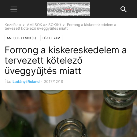
Kezdőlap
AMI SOK az SOK(K)
Forrong a kiskereskedelem a
tervezett kötelező üveggyűjtés miatt
AMI SOK az SOK(K)
HÍRFOLYAM
Forrong a kiskereskedelem a
tervezett kötelező
üveggyűjtés miatt
Írta:
Ladányi Roland
-
2017/12/18