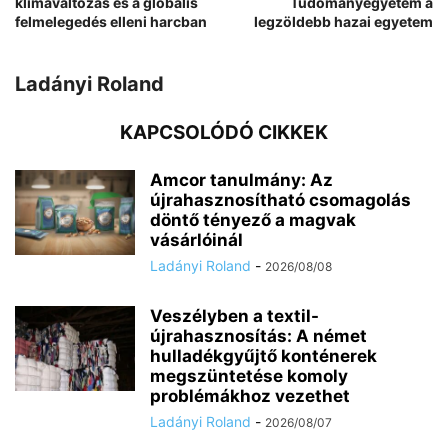
klímaváltozás és a globális
Tudományegyetem a
felmelegedés elleni harcban
legzöldebb hazai egyetem
Ladányi Roland
KAPCSOLÓDÓ CIKKEK
Amcor tanulmány: Az
újrahasznosítható csomagolás
döntő tényező a magvak
vásárlóinál
Ladányi Roland
-
2026/08/08
Veszélyben a textil-
újrahasznosítás: A német
hulladékgyűjtő konténerek
megszüntetése komoly
problémákhoz vezethet
Ladányi Roland
-
2026/08/07