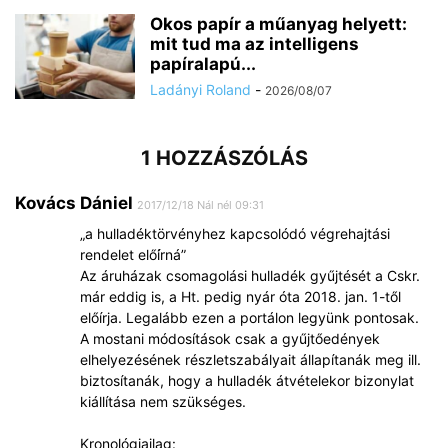
Okos papír a műanyag helyett:
mit tud ma az intelligens
papíralapú...
Ladányi Roland
-
2026/08/07
1 HOZZÁSZÓLÁS
Kovács Dániel
2017/12/18 Nál nél 09:31
„a hulladéktörvényhez kapcsolódó végrehajtási
rendelet előí́rná”
Az áruházak csomagolási hulladék gyűjtését a Cskr.
már eddig is, a Ht. pedig nyár óta 2018. jan. 1-től
előírja. Legalább ezen a portálon legyünk pontosak.
A mostani módosítások csak a gyűjtőedények
elhelyezésének részletszabályait állapítanák meg ill.
biztosítanák, hogy a hulladék átvételekor bizonylat
kiállítása nem szükséges.
Kronológiailag: