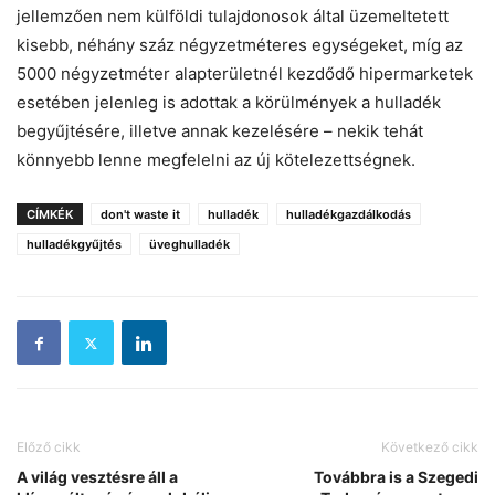
jellemzően nem külföldi tulajdonosok által üzemelte­tett
kisebb, néhány száz négyzetméte­res egységeket, míg az
5000 négyzetméter alapterületnél kezdődő hipermar­ketek
esetében jelenleg is adottak a kö­rülmények a hulladék
begyűjtésére, il­letve annak kezelésére – nekik tehát
könnyebb lenne megfelelni az új köte­lezettségnek.
CÍMKÉK
don't waste it
hulladék
hulladékgazdálkodás
hulladékgyűjtés
üveghulladék
Előző cikk
Következő cikk
A világ vesztésre áll a
Továbbra is a Szegedi