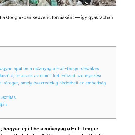
et a Google-ban kedvenc forrásként — így gyakrabban
hogyan épül be a műanyag a Holt-tenger üledékes
etkező új teraszok az elmúlt két évtized szennyezési
ai réteget, amely évezredekig hirdetheti az emberiség
usztítás
tján
, hogyan épül be a műanyag a Holt-tenger