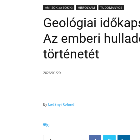
AMI SOK az SOK(K)
HÍRFOLYAM
TUDOMÁNYOS
Geológiai időka
Az emberi hulladé
történetét
2026/01/20
By
Ladányi Roland
0