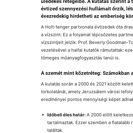
üledékes rétegeibe. A kutatás szerint a t
évtized szennyezési hullámait őrzik, lé
évezredekig hirdetheti az emberiség kö
A Holt-tenger partvonala évtizedek óta dras
a vízszint. Ez a folyamat lépcsőzetes partme
vízszintjeit jelzik. Prof. Beverly Goodman-
vezetésével a haifai kutatók rámutattak: e
tömeges műanyagfogyasztás tanúi is.
A szemét mint kőzetréteg: Számokban a
A kutatás során a 2000 és 2021 között kelet
torkolatánál, amely Jeruzsálem városi lefolyá
eredményei pontos mennyiségi képet adnak
Időbeli éles határ:
A 2000 előtt keletkez
tartalmaztak. Ezzel szemben a fiatalabb
találtak.