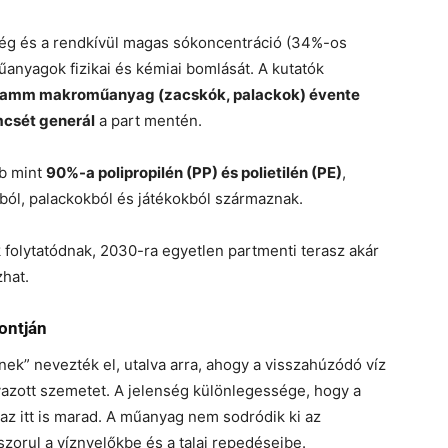
g és a rendkívül magas sókoncentráció (34%-os
űanyagok fizikai és kémiai bomlását. A kutatók
ramm makroműanyag (zacskók, palackok) évente
csét generál
a part mentén.
bb mint
90%-a polipropilén (PP) és polietilén (PE)
,
ól, palackokból és játékokból származnak.
 folytatódnak, 2030-ra egyetlen partmenti terasz akár
zhat.
ontján
ek” nevezték el, utalva arra, ahogy a visszahúzódó víz
azott szemetet. A jelenség különlegessége, hogy a
az itt is marad. A műanyag nem sodródik ki az
zorul a víznyelőkbe és a talaj repedéseibe.