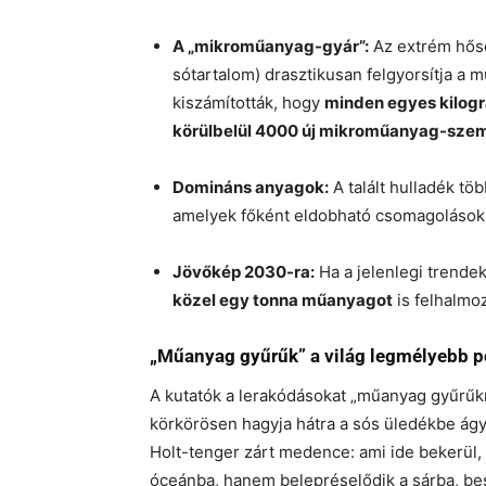
A „mikroműanyag-gyár”:
Az extrém hősé
sótartalom) drasztikusan felgyorsítja a m
kiszámították, hogy
minden egyes kilog
körülbelül 4000 új mikroműanyag-szem
Domináns anyagok:
A talált hulladék tö
amelyek főként eldobható csomagolásokb
Jövőkép 2030-ra:
Ha a jelenlegi trendek
közel egy tonna műanyagot
is felhalmo
„Műanyag gyűrűk” a világ legmélyebb p
A kutatók a lerakódásokat „műanyag gyűrűkn
körkörösen hagyja hátra a sós üledékbe ágy
Holt-tenger zárt medence: ami ide bekerül, 
óceánba, hanem belepréselődik a sárba, bes