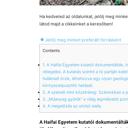
Ha kedveled az oldalunkat, jelölj meg mink
látod majd a cikkeinket a keresőben!
★
Jelölj meg minket preferált forrásként
Contents
1.
A Haifai Egyetem kutatói dokumentálták, 
rétegeibe. A kutatás szerint a tó partján kel
hullámait őrzik, létrehozva egy olyan geológi
környezetpusztító hatását.
2.
A szemét mint kőzetréteg: Számokban a p
3.
„Műanyag gyűrűk” a világ legmélyebb pon
4.
A megelőzés az utolsó esély
A Haifai Egyetem kutatói dokumentálták