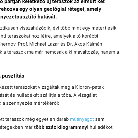
ó partján keletkező új teraszok az elmúlt két
trehozva egy olyan geológiai réteget, amely
rnyezetpusztító hatását.
ztikusan visszahúzódik, évi több mint egy métert esik
nti teraszokat hoz létre, amelyek a tó korábbi
Tchernov, Prof. Michael Lazar és Dr. Ákos Kálmán
zek a teraszok ma már nemcsak a klímaváltozás, hanem a
 pusztítás
kezett teraszokat vizsgálták meg a Kidron-patak
sát és hulladékát szállítja a tóba. A vizsgálat
 a szennyezés mértékéről:
ett teraszok még egyetlen darab
műanyagot
sem
 rétegekben már
több száz kilogrammnyi
hulladékot