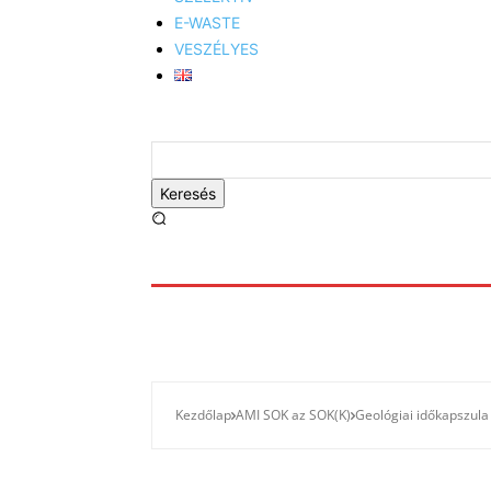
E-WASTE
VESZÉLYES
Keresés
Kezdőlap
AMI SOK az SOK(K)
Geológiai időkapszula