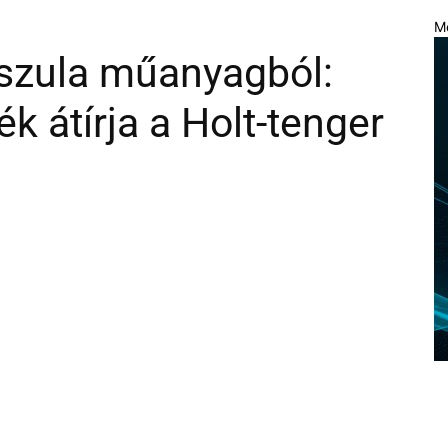
M
pszula műanyagból:
k átírja a Holt-tenger