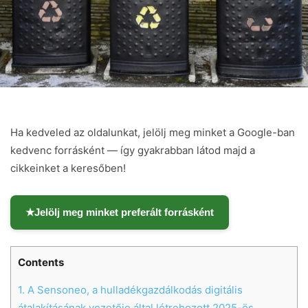
Ha kedveled az oldalunkat, jelölj meg minket a Google-ban
kedvenc forrásként — így gyakrabban látod majd a
cikkeinket a keresőben!
★
Jelölj meg minket preferált forrásként
Contents
1.
A Sensoneo, a hulladékgazdálkodás digitális
átalakításának vezetője által létrehozott 2025-ös