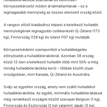
környezetkárosító módon ártalmatlanítanak – ez a
legmagasabb mennyiség az összes elemzett ország közül.
A rangsor előző kiadásához képest a keletkező hulladék
mennyiségének legnagyobb csökkenését Új-Zéland (173
kg), Finnország (128 kg) és Izland (107 kg) mutatják.
Környezetvédelmi szempontból a hulladékégetés
előnyösebb a hulladéklerakóknál. Azonban 38 ország
közül 12-ben a keletkező hulladék több mint 50%-a még
mindig hulladéklerakókba kerül – többek között olyan
országokban, mint Kanada, Új-Zéland és Ausztrália.
Svájc az egyetlen ország, amely nem szállít hulladékot
hulladéklerakókba. Az egyéb, minimális hulladéklerakással
még rendelkező országok között szerepel Belgium (1 kg),
Finnország és Észtország (2 kg) valamint Japán (3 kg).