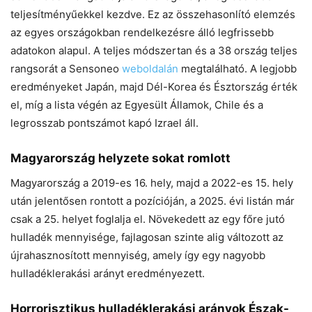
teljesítményűekkel kezdve. Ez az összehasonlító elemzés
az egyes országokban rendelkezésre álló legfrissebb
adatokon alapul. A teljes módszertan és a 38 ország teljes
rangsorát a Sensoneo
weboldalán
megtalálható. A legjobb
eredményeket Japán, majd Dél-Korea és Észtország érték
el, míg a lista végén az Egyesült Államok, Chile és a
legrosszab pontszámot kapó Izrael áll.
Magyarország helyzete sokat romlott
Magyarország a 2019-es 16. hely, majd a 2022-es 15. hely
után jelentősen rontott a pozícióján, a 2025. évi listán már
csak a 25. helyet foglalja el. Növekedett az egy főre jutó
hulladék mennyisége, fajlagosan szinte alig változott az
újrahasznosított mennyiség, amely így egy nagyobb
hulladéklerakási arányt eredményezett.
Horrorisztikus hulladéklerakási arányok Észak-