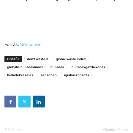
Forrás:
Sensoneo
CÍMKÉK
don't waste it
global waste index
globális hulladékindex
hulladék
hulladékgazdálkodás
hulladékkezelés
sensoneo
újrahasznosítás
Előző cikk
Következő cikk