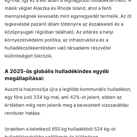
kg-mal, így ez a két állam a legnagyobb hulladéktermelő. A
másik véglet Alaszka és Rhode Island, ahol a fenti
mennyiségnek kevesebb mint egynegyedét termelik. Az öt
legkevésbé pazarló állam többnyire az északkeleti és a
középnyugati régióban található. Az eltérés a helyi
környezetvédelmi politika, az infrastruktúra és a
hulladékcsökkentésben való társadalmi részvétel
különbségeit tükrözik.
A 2025-ös globális hulladékindex egyéb
megállapításai:
Ausztria hasznosítja újra a legtöbb kommunális hulladékot,
egy főre jutó 334 kg-mal, ami 42%-ot jelent, ebben az
értékben még nem jelenik meg a bevezetett visszaváltási
rendszer hatása.
Izraelben a keletkező 650 kg hulladékból 524 kg-ot
hulladéklerakókba szállítanak és különösen