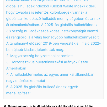
globális hulladékindexből (Global Waste Index) kiderül,
hogy továbbra is jelentős különbségek vannak a
globálisan keletkező hulladék mennyiségében és annak
ártalmatlanításában. A 2025-ös globális hulladékindex
38 ország hulladékgazdálkodási hatékonyságát elemzi
és rangsorolja a világ legnagyobb hulladékszennyezőit.
A tanulmányt először 2019-ben végezték el, majd 2022-
ben újabb kiadást jelentettek meg.
2.
Magyarország helyzete sokat romlott
3.
Horrorisztikus hulladéklerakási arányok Észak-
Amerikában
4.
A hulladéktermelés az egyes amerikai államokban
nagy eltéréseket mutat
5.
A 2025-ös globális hulladékindex egyéb
Chat
Close
Mr wAIste
megállapításai:
Helló! Miben segíthetek ma?
A Sensoneo, a hulladékgazdálkodás digitális