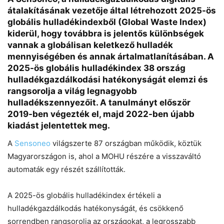
átalakításának vezetője által létrehozott 2025-ös
globális hulladékindexből (Global Waste Index)
kiderül, hogy továbbra is jelentős különbségek
vannak a globálisan keletkező hulladék
mennyiségében és annak ártalmatlanításában. A
2025-ös globális hulladékindex 38 ország
hulladékgazdálkodási hatékonyságát elemzi és
rangsorolja a világ legnagyobb
hulladékszennyezőit. A tanulmányt először
2019-ben végezték el, majd 2022-ben újabb
kiadást jelentettek meg.
A
Sensoneo
világszerte 87 országban működik, köztük
Magyarországon is, ahol a MOHU részére a visszaváltó
automaták egy részét szállították.
A 2025-ös globális hulladékindex értékeli a
hulladékgazdálkodás hatékonyságát, és csökkenő
sorrendben rangsorolja az országokat, a legrosszabb