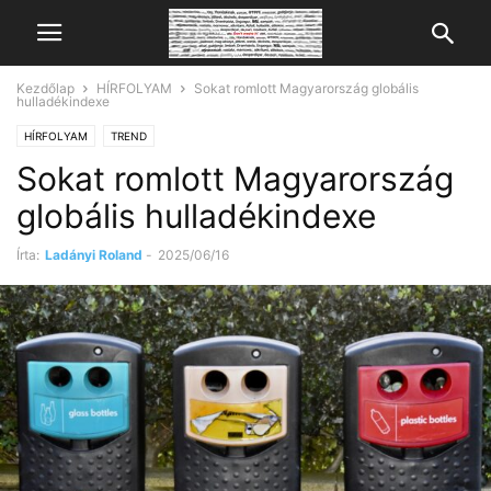
Kezdőlap
HÍRFOLYAM
Sokat romlott Magyarország globális
hulladékindexe
HÍRFOLYAM
TREND
Sokat romlott Magyarország
globális hulladékindexe
Írta:
Ladányi Roland
-
2025/06/16