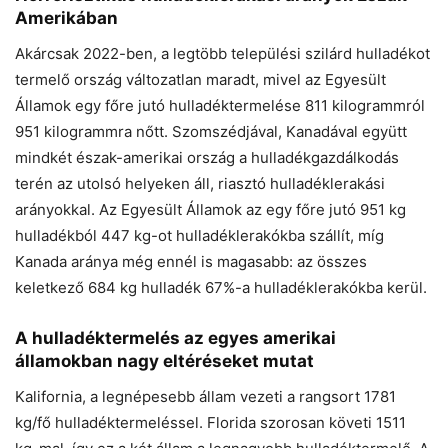
Amerikában
Akárcsak 2022-ben, a legtöbb települési szilárd hulladékot
termelő ország változatlan maradt, mivel az Egyesült
Államok egy főre jutó hulladéktermelése 811 kilogrammról
951 kilogrammra nőtt. Szomszédjával, Kanadával együtt
mindkét észak-amerikai ország a hulladékgazdálkodás
terén az utolsó helyeken áll, riasztó hulladéklerakási
arányokkal. Az Egyesült Államok az egy főre jutó 951 kg
hulladékból 447 kg-ot hulladéklerakókba szállít, míg
Kanada aránya még ennél is magasabb: az összes
keletkező 684 kg hulladék 67%-a hulladéklerakókba kerül.
A hulladéktermelés az egyes amerikai
államokban nagy eltéréseket mutat
Kalifornia, a legnépesebb állam vezeti a rangsort 1781
kg/fő hulladéktermeléssel. Florida szorosan követi 1511