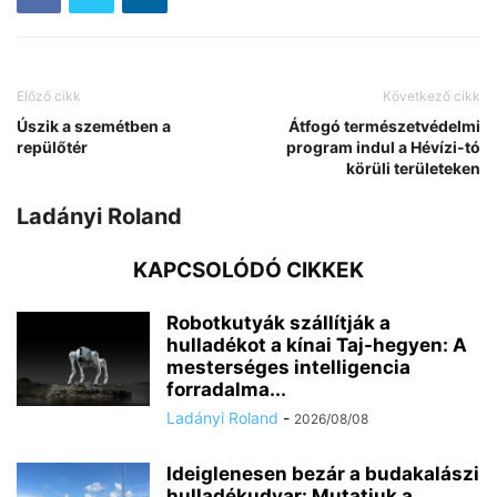
Előző cikk
Következő cikk
Úszik a szemétben a
Átfogó természetvédelmi
repülőtér
program indul a Hévízi-tó
körüli területeken
Ladányi Roland
KAPCSOLÓDÓ CIKKEK
Robotkutyák szállítják a
hulladékot a kínai Taj-hegyen: A
mesterséges intelligencia
forradalma...
Ladányi Roland
-
2026/08/08
Ideiglenesen bezár a budakalászi
hulladékudvar: Mutatjuk a