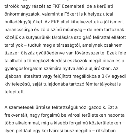
tárolók nagy részét az FKF üzemelteti, de a kerületi
önkormányzatok, valamint a Főkert is kihelyez utcai
hulladékgyűjtőket. Az FKF által kihelyezettek a jól ismert
narancssárga és zöld színű műanyag – de nem tartoznak
közéjük a kutyaürülék tárolására szolgáló felirattal ellátott
tartályok – tudtuk meg a társaságtól, amelynek csaknem
tízezer-ötszáz gyűjtőedénye van fővárosszerte. Ezek fele
található a tömegközlekedési eszközök megállóiban és a
gyalogosforgalom számára nyitva álló aluljárókban. Az
újabban létesített vagy felújított megállókba a BKV egyedi
kivitelezésű, saját tulajdonába tartozó fémtartályokat is
telepített.
A szemetesek ürítése telítettségükhöz igazodik. Ezt a
frekventált, nagy forgalmú belvárosi területeken naponta
több alkalommal, míg a kisebb forgalmú közterületeken –
ilyen például egy kertvárosi buszmegálló – ritkábban