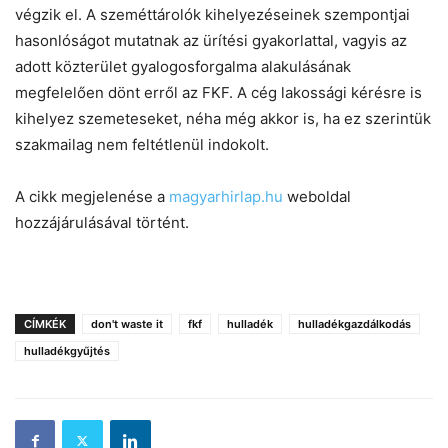
végzik el. A szeméttárolók kihelyezéseinek szempontjai
hasonlóságot mutatnak az ürítési gyakorlattal, vagyis az
adott közterület gyalogosforgalma alakulásának
megfelelően dönt erről az FKF. A cég lakossági kérésre is
kihelyez szemeteseket, néha még akkor is, ha ez szerintük
szakmailag nem feltétlenül indokolt.
A cikk megjelenése a
magyarhirlap.hu
weboldal
hozzájárulásával történt.
CÍMKÉK
don't waste it
fkf
hulladék
hulladékgazdálkodás
hulladékgyűjtés