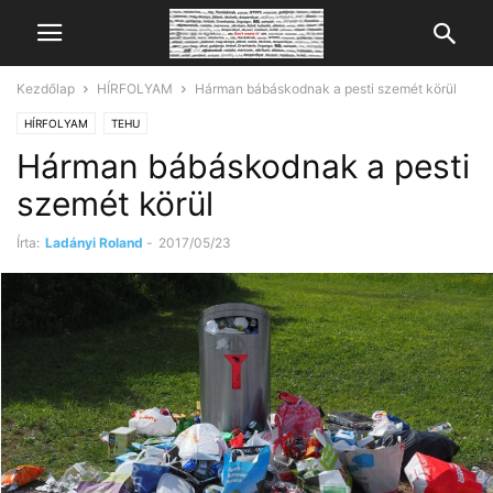
Kezdőlap
HÍRFOLYAM
Hárman bábáskodnak a pesti szemét körül
HÍRFOLYAM
TEHU
Hárman bábáskodnak a pesti
szemét körül
Írta:
Ladányi Roland
-
2017/05/23