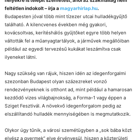
helyekre is telepít szemetest, ahol az szakmailag nem
feltétlen indokolt – írja a
magyarhirlap.hu
.
Chat
Close
Mr wAIste
Budapesten jóval több mint tízezer utcai hulladékgyűjtő
található. A kilencvenes években még gyakori,
Helló! Miben segíthetek ma?
kovácsoltvas, kerítéshálós gyűjtőket egyre több helyen
váltották fel a műanyagtartályok, a járművek megállóiban
például az egyedi tervezésű kukákat leszámítva csak
ilyeneket látni.
Nagy szükség van rájuk, hiszen idén az idegenforgalmi
szezonban Budapest olyan százezreket vonzó
rendezvényeknek is otthont ad, mint például a hamarosan
kezdődő vizes világbajnokság, a Forma–1 vagy éppen a
Sziget Fesztivál. A növekvő idegenforgalom pedig az
elszállítandó hulladék mennyiségében is megmutatkozik.
Olykor úgy tűnik, a városi szemétügyben a „sok bába közt
elvész a gyermek” elve érvényesül, hiszen a közterületi