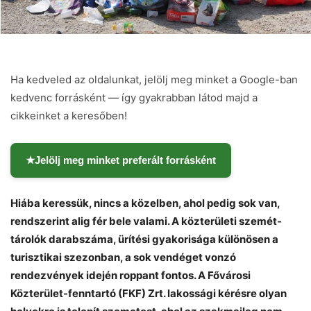
Ha kedveled az oldalunkat, jelölj meg minket a Google-ban
kedvenc forrásként — így gyakrabban látod majd a
cikkeinket a keresőben!
★
Jelölj meg minket preferált forrásként
Hiába keressük, nincs a közelben, ahol pedig sok van,
rendszerint alig fér bele valami. A közterületi szemét­
tárolók darabszáma, ürítési gyakorisága különösen a
turisztikai szezonban, a sok vendéget vonzó
rendezvények idején roppant fontos. A Fővárosi
Közterület-fenntartó (FKF) Zrt. lakossági kérésre olyan