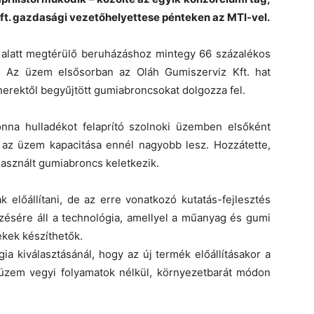
ft. gazdasági vezetőhelyettese pénteken az MTI-vel.
v alatt megtérülő beruházáshoz mintegy 66 százalékos
. Az üzem elsősorban az Oláh Gumiszerviz Kft. hat
tnerektől begyűjtött gumiabroncsokat dolgozza fel.
nna hulladékot felaprító szolnoki üzemben elsőként
: az üzem kapacitása ennél nagyobb lesz. Hozzátette,
asznált gumiabroncs keletkezik.
 előállítani, de az erre vonatkozó kutatás-fejlesztés
zésére áll a technológia, amellyel a műanyag és gumi
kek készíthetők.
a kiválasztásánál, hogy az új termék előállításakor a
üzem vegyi folyamatok nélkül, környezetbarát módon