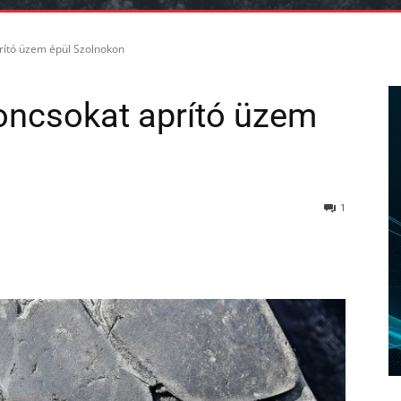
rító üzem épül Szolnokon
oncsokat aprító üzem
1