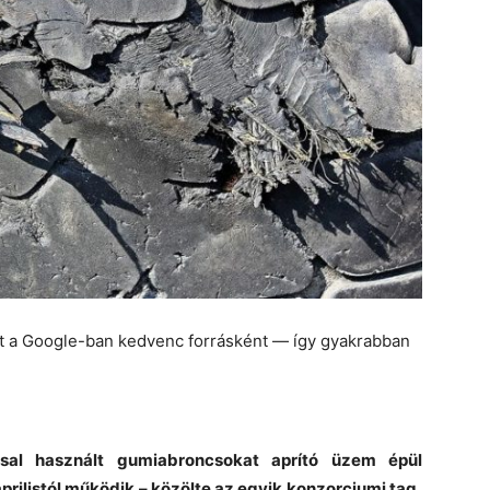
et a Google-ban kedvenc forrásként — így gyakrabban
ssal használt gumiabroncsokat aprító üzem épül
prilistól működik – közölte az egyik konzorciumi tag,