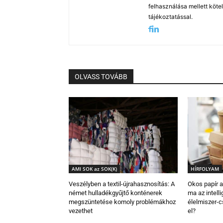
felhasználása mellett köte
tájékoztatással.
OLVASS TOVÁBB
AMI SOK az SOK(K)
HÍRFOLYAM
Veszélyben a textil-újrahasznosítás: A
Okos papír a
német hulladékgyűjtő konténerek
ma az intell
megszüntetése komoly problémákhoz
élelmiszer-
vezethet
el?