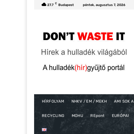
C
27.7
Budapest
péntek, augusztus 7, 2026
HÍRFOLYAM
NHKV / EM / MEKH
AMI SOK A
RECYCLING
MOHU
REpont
EURÓPAI