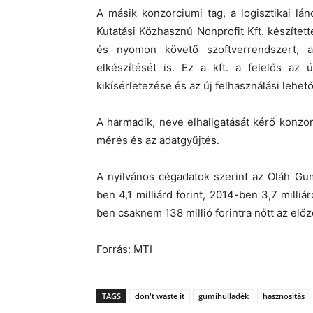
A másik konzorciumi tag, a logisztikai lá
Kutatási Közhasznú Nonprofit Kft. készítette
és nyomon követő szoftverrendszert, a
elkészítését is. Ez a kft. a felelős az 
kikísérletezése és az új felhasználási lehet
A harmadik, neve elhallgatását kérő konzorc
mérés és az adatgyűjtés.
A nyilvános cégadatok szerint az Oláh Gum
ben 4,1 milliárd forint, 2014-ben 3,7 mill
ben csaknem 138 millió forintra nőtt az előző
Forrás: MTI
TAGS
don't waste it
gumihulladék
hasznosítás