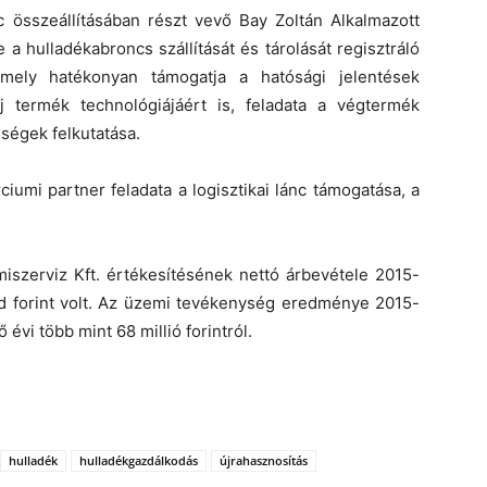
nc összeállításában részt vevő Bay Zoltán Alkalmazott
 a hulladékabroncs szállítását és tárolását regisztráló
mely hatékonyan támogatja a hatósági jelentések
új termék technológiájáért is, feladata a végtermék
őségek felkutatása.
iumi partner feladata a logisztikai lánc támogatása, a
iszerviz Kft. értékesítésének nettó árbevétele 2015-
iárd forint volt. Az üzemi tevékenység eredménye 2015-
 évi több mint 68 millió forintról.
hulladék
hulladékgazdálkodás
újrahasznosítás