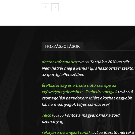
HOZZÁSZÓLÁSOK
doctor informatics
Tartják a 2030-as célt:
tovább
Nem hátrál meg a kémiai újrahasznosítási szektor
az iparági ellenszélben
Ételbiztonság és a tiszta hűtő szerepe az
egészségmegőrzésben - Zsebedre megyek
A
tovább
csomagolási paradoxon: Miért okozhat nagyobb
kárt a műanyagok teljes száműzése?
Telco
Fontos a magyaroknak a zöld
tovább
üzemanyag
rekayasa perangkat lunak
Riasztó mértékű
tovább