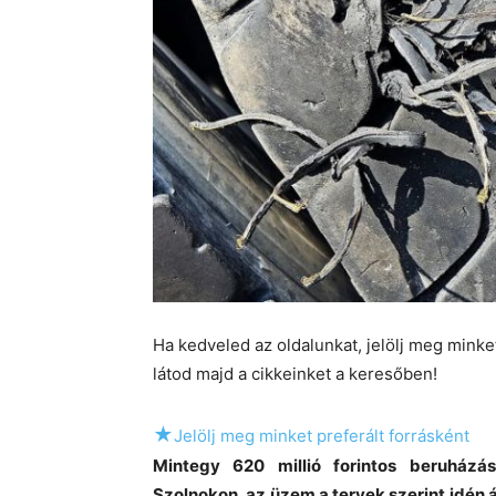
Ha kedveled az oldalunkat, jelölj meg mink
látod majd a cikkeinket a keresőben!
★
Jelölj meg minket preferált forrásként
Mintegy 620 millió forintos beruházá
Szolnokon, az üzem a tervek szerint idén á