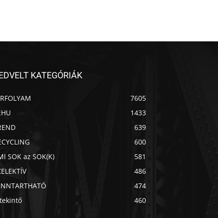
EDVELT KATEGÓRIÁK
ÍRFOLYAM
7605
EHU
1433
REND
639
ECYCLING
600
MI SOK az SOK(K)
581
ZELEKTÍV
486
ENNTARTHATÓ
474
Chat
Mr wAIste
tekintő
460