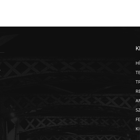
K
H
T
T
R
A
S
F
Ki