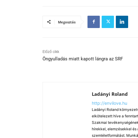
Megosztás
Előző cikk
Öngyulladás miatt kapott lángra az SRF
Ladányi Roland
http://envilove.hu
Ladányi Roland környezetv
elkötelezett híve a fennt
Szakmai tevékenységének k
hírekkel, elemzésekkel és
szemléletformálást. Munká