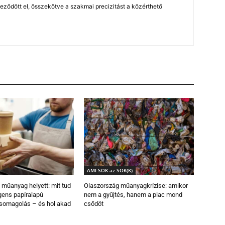
leződött el, összekötve a szakmai precizitást a közérthető
AMI SOK az SOK(K)
 műanyag helyett: mit tud
Olaszország műanyagkrízise: amikor
igens papíralapú
nem a gyűjtés, hanem a piac mond
csomagolás – és hol akad
csődöt