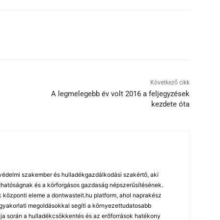
Következő cikk
A legmelegebb év volt 2016 a feljegyzések
kezdete óta
édelmi szakember és hulladékgazdálkodási szakértő, aki
arthatóságnak és a körforgásos gazdaság népszerűsítésének.
özponti eleme a dontwasteit.hu platform, ahol naprakész
 gyakorlati megoldásokkal segíti a környezettudatosabb
ja során a hulladékcsökkentés és az erőforrások hatékony