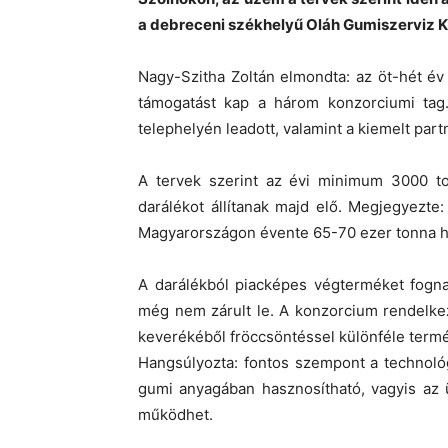
a debreceni székhelyű Oláh Gumiszerviz K
Nagy-Szitha Zoltán elmondta: az öt-hét é
támogatást kap a három konzorciumi tag
telephelyén leadott, valamint a kiemelt par
A tervek szerint az évi minimum 3000 to
darálékot állítanak majd elő. Megjegyezte
Magyarországon évente 65-70 ezer tonna h
A darálékból piacképes végterméket fognak
még nem zárult le. A konzorcium rendelke
keverékéből fröccsöntéssel különféle termé
Hangsúlyozta: fontos szempont a technológi
gumi anyagában hasznosítható, vagyis az 
működhet.