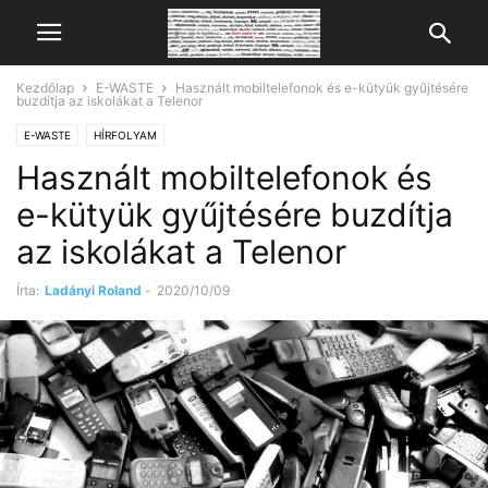
Kezdőlap
E-WASTE
Használt mobiltelefonok és e-kütyük gyűjtésére
buzdítja az iskolákat a Telenor
E-WASTE
HÍRFOLYAM
Használt mobiltelefonok és
e-kütyük gyűjtésére buzdítja
az iskolákat a Telenor
Írta:
Ladányi Roland
-
2020/10/09