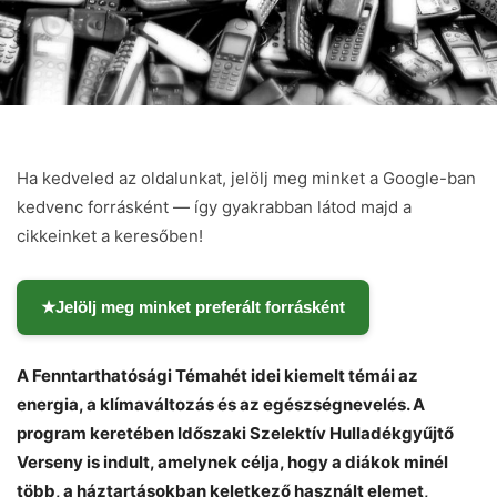
Ha kedveled az oldalunkat, jelölj meg minket a Google-ban
kedvenc forrásként — így gyakrabban látod majd a
cikkeinket a keresőben!
★
Jelölj meg minket preferált forrásként
A Fenntarthatósági Témahét idei kiemelt témái az
energia, a klímaváltozás és az egészségnevelés. A
program keretében Időszaki Szelektív Hulladékgyűjtő
Verseny is indult, amelynek célja, hogy a diákok minél
több, a háztartásokban keletkező használt elemet,