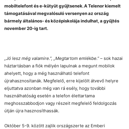
mobiltelefont és e-kütyüt gyűjtsenek. A Telenor kiemelt
támogatásával megvalósuló versenyen az ország
bármely általános- és középiskolája indulhat, a gyűjtés
november 20-ig tart.
Chat
Close
Mr wAIste
„Jó lesz még valamire.”, „Megtartom emlékbe.” –
sok hazai
Helló! Miben segíthetek ma?
háztartásban a fiók mélyén lapulnak a megunt mobilok
ahelyett, hogy a még használható telefont
újrahasznosítanák.
Megfelelő, erre kijelölt átvevő helyre
eljuttatva azonban még van rá esély, hogy további
használhatóság esetén a telefon élettartama
meghosszabbodjon vagy részeit megfelelő feldolgozás
útján újra hasznosíthassák.
Október 5-9. között zajlik országszerte az Emberi