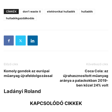
CÍMKÉK
don't waste it
elektronikai hulladék
hulladék
hulladékgazdálkodás
Előző cikk
Következő cikk
Komoly gondok az európai
Coca Cola: az
műanyag újrafeldolgozással
újrahasznosított műanyag
aránya a palackokban 2019-
ben közel 24% volt
Ladányi Roland
KAPCSOLÓDÓ CIKKEK