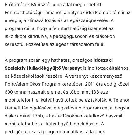
Erőforrások Minisztériuma által meghirdetett
Fenntarthatósági Témahét, amelynek idei kiemelt témái az
energia, a klímaváltozás és az egészségnevelés. A
program célja, hogy a fenntarthatóság üzenetét az
iskolákból kiindulva, a pedagógusokon és diákokon
keresztül közvetítse az egész társadalom felé.
A program során egy hathetes, országos
Időszaki
Szelektív Hulladékgyűjtő Verseny
t is indítottak általános
és középiskolások részére. A versenyt kezdeményező
PontVelem Okos Program keretében 2011 óta eddig közel
600 tonna használt elemet és több mint 138 ezer
mobiltelefont, e-kütyüt gyűjtöttek be az iskolák. A Telenor
kiemelt támogatásával megvalósuló program célja, hogy a
diákok minél több, a háztartásokban keletkező használt
mobiltelefont és e-kütyüt gyűjtsenek össze. A
pedagógusokat a program tematikus, általános