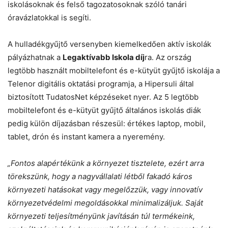
iskolásoknak és felső tagozatosoknak szóló tanári
óravázlatokkal is segíti.
A hulladékgyűjtő versenyben kiemelkedően aktív iskolák
pályázhatnak a
Legaktívabb Iskola díj
ra. Az ország
legtöbb használt mobiltelefont és e-kütyüt gyűjtő iskolája a
Telenor digitális oktatási programja, a Hipersuli által
biztosított TudatosNet képzéseket nyer. Az 5 legtöbb
mobiltelefont és e-kütyüt gyűjtő általános iskolás diák
pedig külön díjazásban részesül: értékes laptop, mobil,
tablet, drón és instant kamera a nyeremény.
„Fontos alapértékünk a környezet tisztelete, ezért arra
törekszünk, hogy a nagyvállalati létből fakadó káros
környezeti hatásokat vagy megelőzzük, vagy innovatív
környezetvédelmi megoldásokkal minimalizáljuk. Saját
környezeti teljesítményünk javításán túl termékeink,