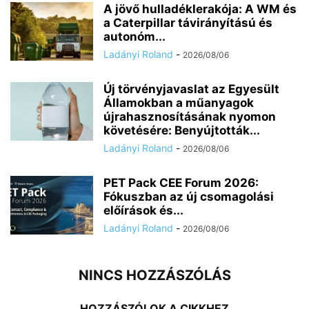
A jövő hulladéklerakója: A WM és
a Caterpillar távirányítású és
autonóm...
Ladányi Roland
-
2026/08/06
Új törvényjavaslat az Egyesült
Államokban a műanyagok
újrahasznosításának nyomon
követésére: Benyújtották...
Ladányi Roland
-
2026/08/06
PET Pack CEE Forum 2026:
Fókuszban az új csomagolási
előírások és...
Ladányi Roland
-
2026/08/06
NINCS HOZZÁSZÓLÁS
HOZZÁSZÓLOK A CIKKHEZ