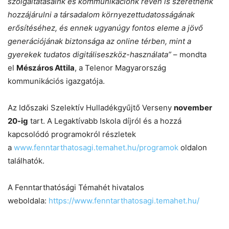
szolgáltatásaink és kommunikációnk révén is szeretnénk
hozzájárulni a társadalom környezettudatosságának
erősítéséhez, és ennek ugyanúgy fontos eleme a jövő
generációjának biztonsága az online térben, mint a
gyerekek tudatos digitáliseszköz-használata”
– mondta
el
Mészáros Attila
, a Telenor Magyarország
kommunikációs igazgatója.
Az Időszaki Szelektív Hulladékgyűjtő Verseny
november
20-ig
tart. A Legaktívabb Iskola díjról és a hozzá
kapcsolódó programokról részletek
a
www.fenntarthatosagi.temahet.hu/programok
oldalon
találhatók.
A Fenntarthatósági Témahét hivatalos
weboldala:
https://www.fenntarthatosagi.temahet.hu/