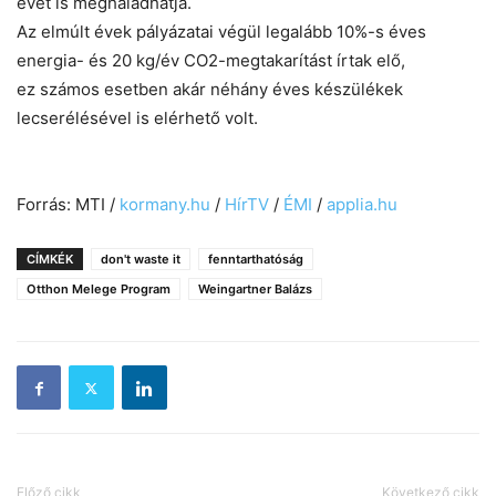
évet is meghaladhatja.
Az elmúlt évek pályázatai végül legalább 10%-s éves
energia- és 20 kg/év CO2-megtakarítást írtak elő,
ez számos esetben akár néhány éves készülékek
lecserélésével is elérhető volt.
Forrás: MTI /
kormany.hu
/
HírTV
/
ÉMI
/
applia.hu
CÍMKÉK
don't waste it
fenntarthatóság
Otthon Melege Program
Weingartner Balázs
Előző cikk
Következő cikk