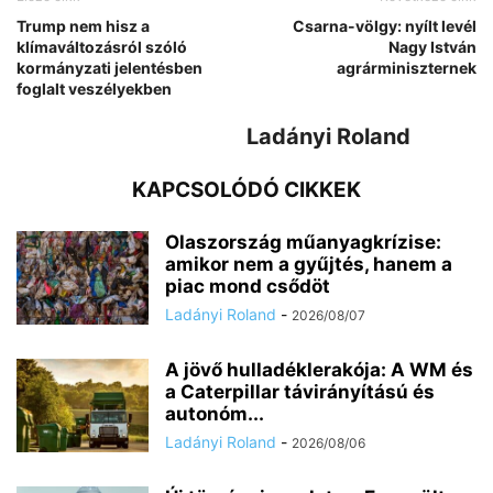
Trump nem hisz a
Csarna-völgy: nyílt levél
klímaváltozásról szóló
Nagy István
kormányzati jelentésben
agrárminiszternek
foglalt veszélyekben
Ladányi Roland
KAPCSOLÓDÓ CIKKEK
Olaszország műanyagkrízise:
amikor nem a gyűjtés, hanem a
piac mond csődöt
Ladányi Roland
-
2026/08/07
A jövő hulladéklerakója: A WM és
a Caterpillar távirányítású és
autonóm...
Ladányi Roland
-
2026/08/06