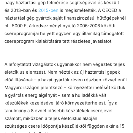
nagy háztartási gép felmérése segítségével és készült
és 2013-ban és
2015-ben
is megismételték. A CECED a
háztartási gép gyártók saját finanszírozású, hűtőgépeknél
pl. 5000 Ft árkedvezményt nyújtó 2006-2008 közötti
csereprogramjai helyett egyben egy államilag támogatott
csereprogram kialakítására tett részletes javaslatot.
A lefolytatott vizsgálatok ugyanakkor nem végeztek teljes
életciklus elemzést. Nem nézték az új háztartási gépek
előállításának – a hazai gyártók révén részben közvetlenül
Magyarországon jelentkező – környezetterhelését köztük
a gyártás energiaigényét – sem a hulladékká vált
készülékek kezelésével járó környezetterhelést. Így a
tanulmány a 8 évnél idősebb készülékek cseréjével
számolt, miközben a teljes életciklus alapján
szükséges csere időpontja készüléktől függően akár a 15