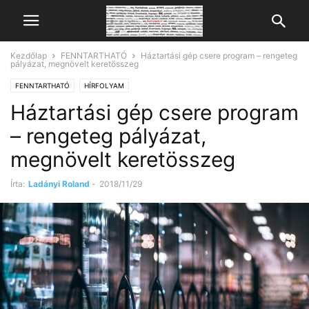
Kezdőlap
FENNTARTHATÓ
Háztartási gép csere program – rengeteg
pályázat, megnövelt keretösszeg
FENNTARTHATÓ
HÍRFOLYAM
Háztartási gép csere program
– rengeteg pályázat,
megnövelt keretösszeg
Írta:
Ladányi Roland
-
2018/11/29