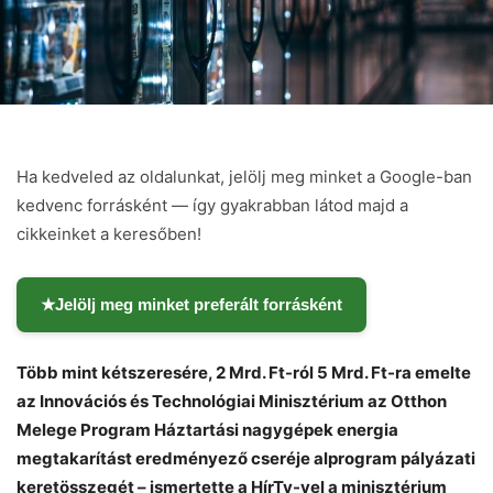
Ha kedveled az oldalunkat, jelölj meg minket a Google-ban
kedvenc forrásként — így gyakrabban látod majd a
cikkeinket a keresőben!
★
Jelölj meg minket preferált forrásként
Több mint kétszeresére, 2 Mrd. Ft-ról 5 Mrd. Ft-ra emelte
az Innovációs és Technológiai Minisztérium az Otthon
Melege Program Háztartási nagygépek energia
megtakarítást eredményező cseréje alprogram pályázati
keretösszegét – ismertette a HírTv-vel a minisztérium