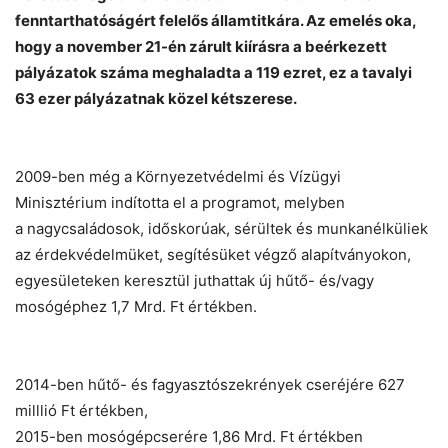
fenntarthatóságért felelős államtitkára. Az emelés oka,
hogy a november 21-én zárult kiírásra a beérkezett
pályázatok száma meghaladta a 119 ezret, ez a tavalyi
63 ezer pályázatnak közel kétszerese.
Chat
Close
Mr wAIste
Helló! Miben segíthetek ma?
2009-ben még a Környezetvédelmi és Vízügyi
Minisztérium indította el a programot, melyben
a nagycsaládosok, időskorúak, sérültek és munkanélküliek
az érdekvédelmüket, segítésüket végző alapítványokon,
egyesületeken keresztül juthattak új hűtő- és/vagy
mosógéphez 1,7 Mrd. Ft értékben.
2014-ben hűtő- és fagyasztószekrények cseréjére 627
milllió Ft értékben,
2015-ben mosógépcserére 1,86 Mrd. Ft értékben