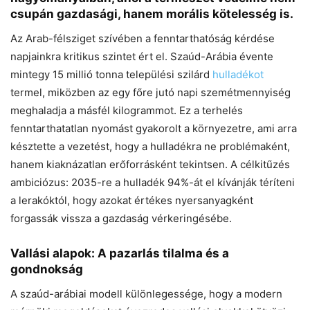
csupán gazdasági, hanem morális kötelesség is.
Az Arab-félsziget szívében a fenntarthatóság kérdése
napjainkra kritikus szintet ért el. Szaúd-Arábia évente
mintegy 15 millió tonna települési szilárd
hulladékot
termel, miközben az egy főre jutó napi szemétmennyiség
meghaladja a másfél kilogrammot. Ez a terhelés
fenntarthatatlan nyomást gyakorolt a környezetre, ami arra
késztette a vezetést, hogy a hulladékra ne problémaként,
hanem kiaknázatlan erőforrásként tekintsen. A célkitűzés
ambiciózus: 2035-re a hulladék 94%-át el kívánják téríteni
a lerakóktól, hogy azokat értékes nyersanyagként
forgassák vissza a gazdaság vérkeringésébe.
Vallási alapok: A pazarlás tilalma és a
gondnokság
A szaúd-arábiai modell különlegessége, hogy a modern