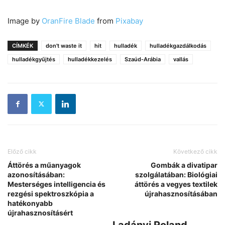
Image by
OranFire Blade
from
Pixabay
CÍMKÉK
don't waste it
hit
hulladék
hulladékgazdálkodás
hulladékgyűjtés
hulladékkezelés
Szaúd-Arábia
vallás
Előző cikk
Következő cikk
Áttörés a műanyagok
Gombák a divatipar
azonosításában:
szolgálatában: Biológiai
Mesterséges intelligencia és
áttörés a vegyes textilek
rezgési spektroszkópia a
újrahasznosításában
hatékonyabb
újrahasznosításért
Ladányi Roland