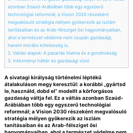
azonban Szaúd-Arábiában több egy egyszerű
technológiai reformnál; a Vision 2030 részeként
megvalósuló stratégia mélyen gyökerezik az iszlám
tanításaiban és az Arab-félsziget ősi hagyományaiban,
ahol a természet védelme nem csupán gazdasági,
hanem morális kötelesség is.
2.
Vallási alapok: A pazarlás tilalma és a gondnokság
3.
Intézményi háttér és gazdasági vízió
A sivatagi királyság történelmi léptékű
Chat
Close
Mr wAIste
átalakuláson megy keresztül: a korábbi „gyártsd
le, használd, dobd el” modellt a körforgásos
gazdaság váltja fel. Ez a váltás azonban Szaúd-
Helló! Miben segíthetek ma?
Arábiában több egy egyszerű technológiai
reformnál; a Vision 2030 részeként megvalósuló
stratégia mélyen gyökerezik az iszlám
tanításaiban és az Arab-félsziget ősi
hagyományaiban, ahol a természet védelme nem