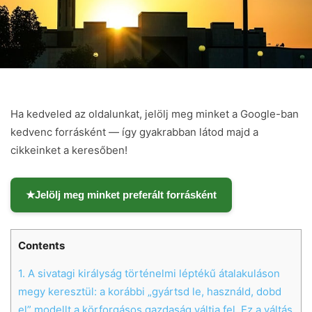
Ha kedveled az oldalunkat, jelölj meg minket a Google-ban
kedvenc forrásként — így gyakrabban látod majd a
cikkeinket a keresőben!
★
Jelölj meg minket preferált forrásként
Contents
1.
A sivatagi királyság történelmi léptékű átalakuláson
megy keresztül: a korábbi „gyártsd le, használd, dobd
el” modellt a körforgásos gazdaság váltja fel. Ez a váltás