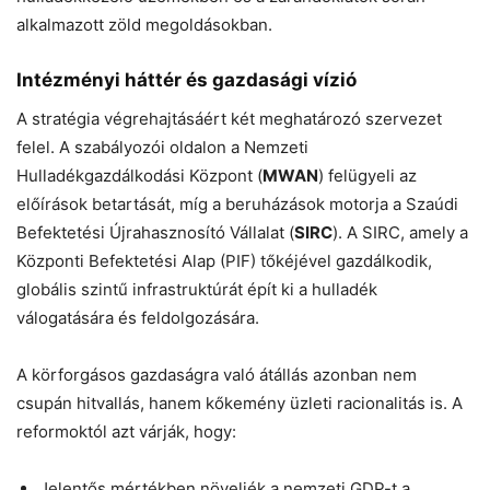
alkalmazott zöld megoldásokban.
Intézményi háttér és gazdasági vízió
A stratégia végrehajtásáért két meghatározó szervezet
felel. A szabályozói oldalon a Nemzeti
Hulladékgazdálkodási Központ (
MWAN
) felügyeli az
előírások betartását, míg a beruházások motorja a Szaúdi
Befektetési Újrahasznosító Vállalat (
SIRC
). A SIRC, amely a
Központi Befektetési Alap (PIF) tőkéjével gazdálkodik,
globális szintű infrastruktúrát épít ki a hulladék
válogatására és feldolgozására.
A körforgásos gazdaságra való átállás azonban nem
csupán hitvallás, hanem kőkemény üzleti racionalitás is. A
reformoktól azt várják, hogy:
Jelentős mértékben növeljék a nemzeti GDP-t a