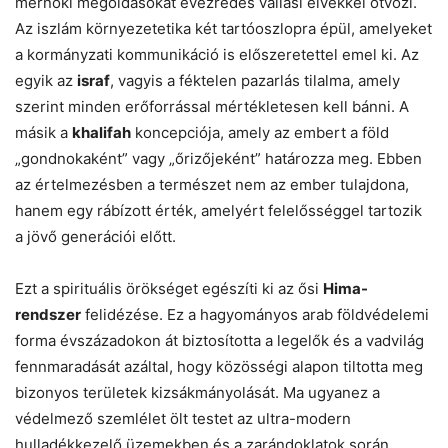
mérnöki megoldásokat évezredes vallási elvekkel ötvözi.
Az iszlám környezetetika két tartóoszlopra épül, amelyeket
a kormányzati kommunikáció is előszeretettel emel ki. Az
egyik az
israf
, vagyis a féktelen pazarlás tilalma, amely
szerint minden erőforrással mértékletesen kell bánni. A
másik a
khalifah
koncepciója, amely az embert a föld
„gondnokaként” vagy „őrizőjeként” határozza meg. Ebben
az értelmezésben a természet nem az ember tulajdona,
hanem egy rábízott érték, amelyért felelősséggel tartozik
a jövő generációi előtt.
Ezt a spirituális örökséget egészíti ki az ősi
Hima-
rendszer
felidézése. Ez a hagyományos arab földvédelemi
forma évszázadokon át biztosította a legelők és a vadvilág
fennmaradását azáltal, hogy közösségi alapon tiltotta meg
bizonyos területek kizsákmányolását. Ma ugyanez a
védelmező szemlélet ölt testet az ultra-modern
hulladékkezelő üzemekben és a zarándoklatok során