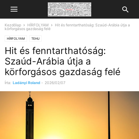
Kezdőlap
HÍRFOLYAM
Hit és fenntarthatóság: Szaúd-Arábia útja a
körforgásos gazdaság felé
HÍRFOLYAM
TEHU
Hit és fenntarthatóság:
Szaúd-Arábia útja a
körforgásos gazdaság felé
Írta:
Ladányi Roland
-
2026/02/07