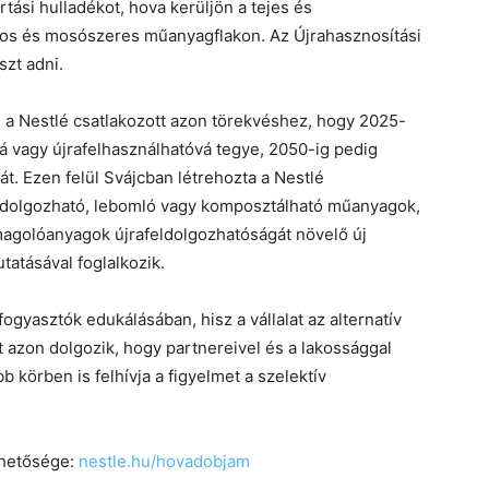
ási hulladékot, hova kerüljön a tejes és
s és mosószeres műanyagflakon. Az Újrahasznosítási
szt adni.
 a Nestlé csatlakozott azon törekvéshez, hogy 2025-
 vagy újrafelhasználhatóvá tegye, 2050-ig pedig
t. Ezen felül Svájcban létrehozta a Nestlé
eldolgozható, lebomló vagy komposztálható műanyagok,
magolóanyagok újrafeldolgozhatóságát növelő új
atásával foglalkozik.
ogyasztók edukálásában, hisz a vállalat az alternatív
 azon dolgozik, hogy partnereivel és a lakossággal
 körben is felhívja a figyelmet a szelektív
rhetősége:
nestle.hu/hovadobjam