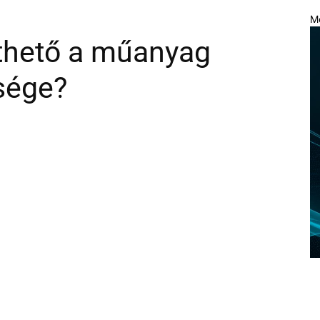
M
thető a műanyag
sége?