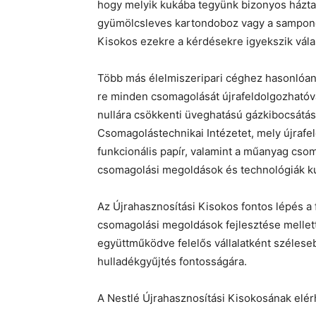
hogy melyik kukába tegyünk bizonyos háztart
gyümölcsleves kartondoboz vagy a sampono
Kisokos ezekre a kérdésekre igyekszik vála
Több más élelmiszeripari céghez hasonlóan
re minden csomagolását újrafeldolgozhatóvá
nullára csökkenti üveghatású gázkibocsátásá
Csomagolástechnikai Intézetet, mely újraf
funkcionális papír, valamint a műanyag cso
csomagolási megoldások és technológiák kut
Az Újrahasznosítási Kisokos fontos lépés a f
csomagolási megoldások fejlesztése mellett
együttműködve felelős vállalatként szélesebb
hulladékgyűjtés fontosságára.
A Nestlé Újrahasznosítási Kisokosának elé