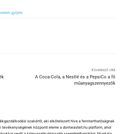
zelektív gyűjtés
Következő cikk
ék
A Coca-Cola, a Nestlé és a PepsiCo a fő
műanyagszennyezők
kgazdálkodási szakértő, aki elkötelezett híve a fenntarthatóságnak
 tevékenységének központi eleme a dontwasteit.hu platform, ahol
ásokkal segíti a környezettudatosabb szemléletformálást. Munkája