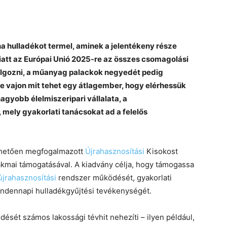
na hulladékot termel, aminek a jelentékeny része
tt az Európai Unió 2025-re az összes csomagolási
dolgozni, a műanyag palackok negyedét pedig
e vajon mit tehet egy átlagember, hogy elérhessük
agyobb élelmiszeripari vállalata, a
, mely gyakorlati tanácsokat ad a felelős
thetően megfogalmazott
Újrahasznosítási
Kisokost
kmai támogatásával. A kiadvány célja, hogy támogassa
újrahasznosítási
rendszer működését, gyakorlati
ndennapi hulladékgyűjtési tevékenységét.
ését számos lakossági tévhit nehezíti – ilyen például,