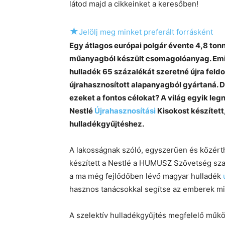
látod majd a cikkeinket a keresőben!
★
Jelölj meg minket preferált forrásként
Egy átlagos európai polgár évente 4,8 ton
műanyagból készült csomagolóanyag. Emia
hulladék 65 százalékát szeretné újra fel
újrahasznosított alapanyagból gyártaná. D
ezeket a fontos célokat? A világ egyik legn
Nestlé
Újrahasznosítási
Kisokost készített
hulladékgyűjtéshez.
A lakosságnak szóló, egyszerűen és közér
készített a Nestlé a HUMUSZ Szövetség sza
a ma még fejlődőben lévő magyar hulladék
hasznos tanácsokkal segítse az emberek mi
A szelektív hulladékgyűjtés megfelelő működ