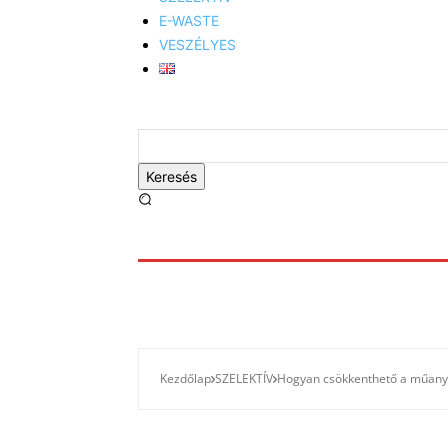
E-WASTE
VESZÉLYES
Keresés
Kezdőlap
SZELEKTÍV
Hogyan csökkenthető a műany