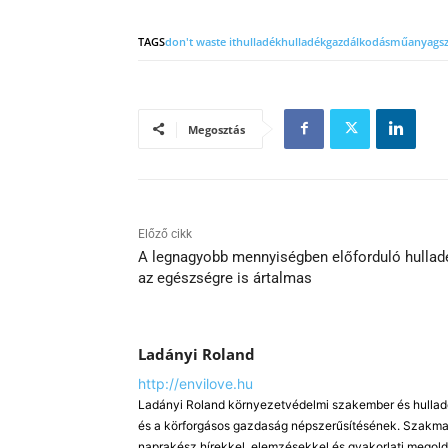
TAGS
don't waste it
hulladék
hulladékgazdálkodás
műanyag
s
Megosztás
Előző cikk
A legnagyobb mennyiségben előforduló hullad
az egészségre is ártalmas
Ladányi Roland
http://envilove.hu
Ladányi Roland környezetvédelmi szakember és hulladé
és a körforgásos gazdaság népszerűsítésének. Szakmai
naprakész hírekkel, elemzésekkel és gyakorlati megold