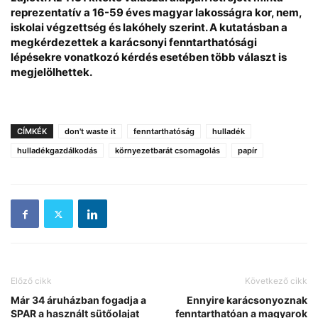
reprezentatív a 16-59 éves magyar lakosságra kor, nem,
iskolai végzettség és lakóhely szerint. A kutatásban a
megkérdezettek a karácsonyi fenntarthatósági
lépésekre vonatkozó kérdés esetében több választ is
megjelölhettek.
CÍMKÉK
don't waste it
fenntarthatóság
hulladék
hulladékgazdálkodás
környezetbarát csomagolás
papír
Előző cikk
Következő cikk
Már 34 áruházban fogadja a
Ennyire karácsonyoznak
SPAR a használt sütőolajat
fenntarthatóan a magyarok