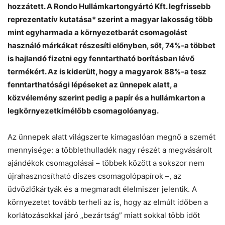
hozzátett. A Rondo Hullámkartongyártó Kft. legfrissebb
reprezentatív kutatása* szerint a magyar lakosság több
mint egyharmada a környezetbarát csomagolást
használó márkákat részesíti előnyben, sőt, 74%-a többet
is hajlandó fizetni egy fenntartható borításban lévő
termékért. Az is kiderült, hogy a magyarok 88%-a tesz
fenntarthatósági lépéseket az ünnepek alatt, a
közvélemény szerint pedig a papír és a hullámkarton a
legkörnyezetkímélőbb csomagolóanyag.
Az ünnepek alatt világszerte kimagaslóan megnő a szemét
Chat
Close
Mr wAIste
mennyisége: a többlethulladék nagy részét a megvásárolt
ajándékok csomagolásai – többek között a sokszor nem
Helló! Miben segíthetek ma?
újrahasznosítható díszes csomagolópapírok –, az
üdvözlőkártyák és a megmaradt élelmiszer jelentik. A
környezetet tovább terheli az is, hogy az elmúlt időben a
korlátozásokkal járó „bezártság” miatt sokkal több időt