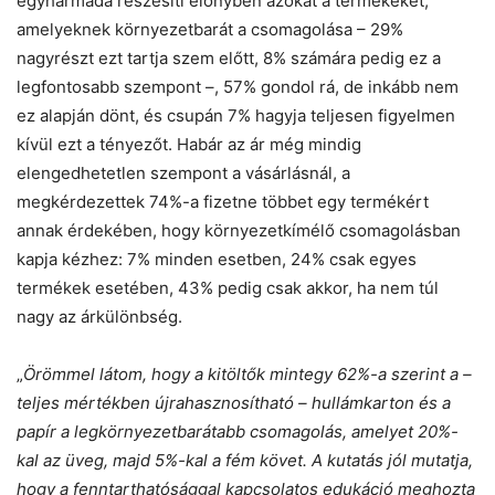
egyharmada részesíti előnyben azokat a termékeket,
amelyeknek környezetbarát a csomagolása – 29%
nagyrészt ezt tartja szem előtt, 8% számára pedig ez a
legfontosabb szempont –, 57% gondol rá, de inkább nem
ez alapján dönt, és csupán 7% hagyja teljesen figyelmen
kívül ezt a tényezőt. Habár az ár még mindig
elengedhetetlen szempont a vásárlásnál, a
megkérdezettek 74%-a fizetne többet egy termékért
annak érdekében, hogy környezetkímélő csomagolásban
kapja kézhez: 7% minden esetben, 24% csak egyes
termékek esetében, 43% pedig csak akkor, ha nem túl
nagy az árkülönbség.
„
Örömmel látom, hogy a kitöltők mintegy 62%-a szerint a –
teljes mértékben újrahasznosítható – hullámkarton és a
papír a legkörnyezetbarátabb csomagolás, amelyet 20%-
kal az üveg, majd 5%-kal a fém követ. A kutatás jól mutatja,
hogy a fenntarthatósággal kapcsolatos edukáció meghozta