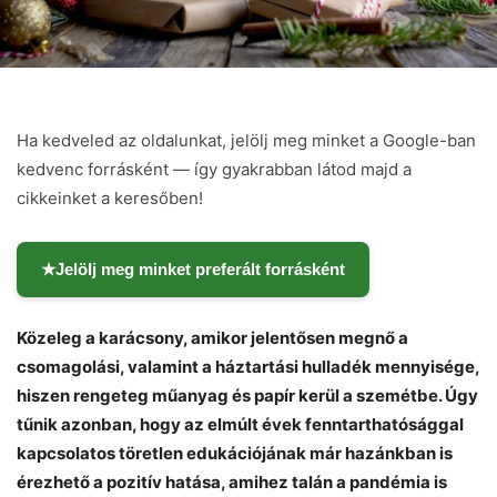
Ha kedveled az oldalunkat, jelölj meg minket a Google-ban
kedvenc forrásként — így gyakrabban látod majd a
cikkeinket a keresőben!
★
Jelölj meg minket preferált forrásként
Közeleg a karácsony, amikor jelentősen megnő a
csomagolási, valamint a háztartási hulladék mennyisége,
hiszen rengeteg műanyag és papír kerül a szemétbe. Úgy
tűnik azonban, hogy az elmúlt évek fenntarthatósággal
kapcsolatos töretlen edukációjának már hazánkban is
érezhető a pozitív hatása, amihez talán a pandémia is