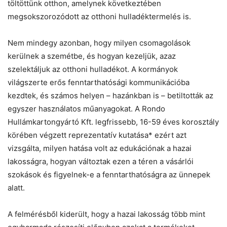
töltöttünk otthon, amelynek következtében
megsokszorozódott az otthoni hulladéktermelés is.
Nem mindegy azonban, hogy milyen csomagolások
kerülnek a szemétbe, és hogyan kezeljük, azaz
szelektáljuk az otthoni hulladékot. A kormányok
világszerte erős fenntarthatósági kommunikációba
kezdtek, és számos helyen – hazánkban is – betiltották az
egyszer használatos műanyagokat. A Rondo
Hullámkartongyártó Kft. legfrissebb, 16-59 éves korosztály
körében végzett reprezentatív kutatása* ezért azt
vizsgálta, milyen hatása volt az edukációnak a hazai
lakosságra, hogyan változtak ezen a téren a vásárlói
szokások és figyelnek-e a fenntarthatóságra az ünnepek
alatt.
A felmérésből kiderült, hogy a hazai lakosság több mint