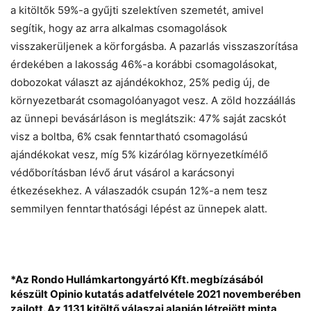
a kitöltők 59%-a gyűjti szelektíven szemetét, amivel
segítik, hogy az arra alkalmas csomagolások
visszakerüljenek a körforgásba. A pazarlás visszaszorítása
érdekében a lakosság 46%-a korábbi csomagolásokat,
dobozokat választ az ajándékokhoz, 25% pedig új, de
környezetbarát csomagolóanyagot vesz. A zöld hozzáállás
az ünnepi bevásárláson is meglátszik: 47% saját zacskót
visz a boltba, 6% csak fenntartható csomagolású
ajándékokat vesz, míg 5% kizárólag környezetkímélő
védőborításban lévő árut vásárol a karácsonyi
étkezésekhez. A válaszadók csupán 12%-a nem tesz
semmilyen fenntarthatósági lépést az ünnepek alatt.
*Az Rondo Hullámkartongyártó Kft. megbízásából
készült Opinio kutatás adatfelvétele 2021 novemberében
zajlott. Az 1131 kitöltő válaszai alapján létrejött minta