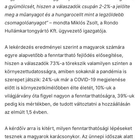
a gyümölcsét, hiszen a válaszadók csupán 2-2%-a jelölte
meg a műanyagot és a hungarocellt mint a legzöldebb
csomagolóanyagot”
– mondta Miklós Zsolt, a Rondo
Hullámkartongyártó Kft. ügyvezető igazgatója.
A lekérdezés eredményei szerint a magyarok számára
egyre alapvetőbb a fenntartható fejlődés elősegítése,
hiszen a válaszadók 73%-a törekszik valamilyen szinten a
környezettudatosságra, amiben sokaknál a pandémia is
szerepet játszik: 24%-uk már a COVID-19 megjelenése
előtt is környezetkímélőbben élte életét, 10%-uk a
világjárvány óta figyel nagyon a fenntarthatóságra, 39%-uk
pedig kis mértékben, de tudott változtatni a hozzáállásán
az elmúlt 1,5 évben.
A kérdőív arra is kitért, milyen fenntarthatósági lépéseket
tesznek a magyarok karácsonykor. Az ünnepi időszak alatt