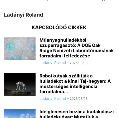
Ladányi Roland
KAPCSOLÓDÓ CIKKEK
Műanyaghulladékból
szuperragasztó: A DOE Oak
Ridge Nemzeti Laboratóriumának
forradalmi felfedezése
Ladányi Roland
-
2026/08/09
Robotkutyák szállítják a
hulladékot a kínai Taj-hegyen: A
mesterséges intelligencia
forradalma...
Ladányi Roland
-
2026/08/08
Ideiglenesen bezár a budakalászi
hulladékudvar: Mutatjuk a