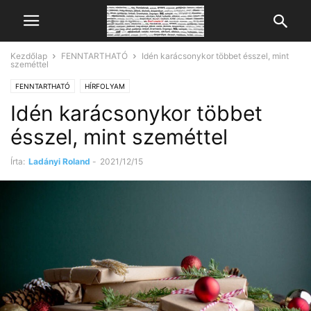
Kezdőlap
FENNTARTHATÓ
Idén karácsonykor többet ésszel, mint
szeméttel
FENNTARTHATÓ
HÍRFOLYAM
Idén karácsonykor többet
ésszel, mint szeméttel
Írta:
Ladányi Roland
-
2021/12/15