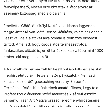
21 amatőr és 7 versenyen kívüli alkotás volt látható, illetve
fényképezhető, hiszen erre biztatták a látogatókat az
esemény közösségi média oldalán is.
Emellett a Gödöllői Királyi Kastély parkjában ingyenesen
megtekinthető volt Máté Bence kiállítása, valamint Bence a
Fesztivál ideje alatt két alkalommal is teltházas előadást
tartott. Amellett, hogy csodálatos természetfotós,
fantasztikus előadó is, erről tanúskodik az a több mint 1000
ember, aki meghallgatta őt.
A Nemzetközi Természetfilm Fesztivál Gödöllő égisze alatt
meghirdetett diák, illetve amatőr pályázatok („Nemzeti
kincsünk az erdő” geocaching verseny, Ember és
Természet fotós, Köztünk élnek amatőr filmes, Légy te a
Professzor! diákoknak szóló makett és kísérleti eszköz
verseny, Trash Art Magyarország) eredményhirdetéseire
vasárnap délután került sor. Megtisztelte az eseményt, és