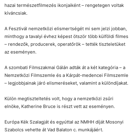
hazai természetfilmezés ikonjaiként – rengetegen voltak
kíváncsiak.
A Fesztivál nemzetközi elismertségét mi sem jelzi jobban,
minthogy a tavalyi évhez képest ötször több külföldi filmes
– rendezők, producerek, operatőrök – tették tiszteletüket
az eseményen.
A szombati Filmszakmai Gálán adták át a két kategória – a
Nemzetközi Filmszemle és a Kárpát-medencei Filmszemle
– legjobbjainak járó elismeréseket, valamint a különdíjakat.
Külön megtiszteltetés volt, hogy a nemzetközi zsűri
elnöke, Katherine Bruce is részt vett az eseményen.
Európa Kék Szalagját és egyúttal az NMHH díját Mosonyi
Szabolcs vehette át Vad Balaton c. munkájáért.