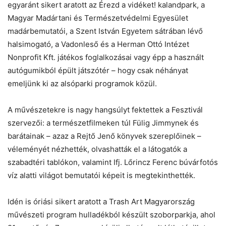
egyaránt sikert aratott az Érezd a vidéket! kalandpark, a
Magyar Madártani és Természetvédelmi Egyesület
madárbemutatói, a Szent István Egyetem sátrában lévő
halsimogató, a Vadonleső és a Herman Ottó Intézet
Nonprofit Kft. játékos foglalkozásai vagy épp a használt
autógumikból épült játszótér – hogy csak néhányat
emeljünk ki az alsóparki programok közül.
A művészetekre is nagy hangsúlyt fektettek a Fesztivál
szervezői: a természetfilmeken túl Fülig Jimmynek és
barátainak – azaz a Rejtő Jenő könyvek szereplőinek –
véleményét nézhették, olvashatták el a látogatók a
szabadtéri tablókon, valamint Ifj. Lőrincz Ferenc búvárfotós
víz alatti világot bemutatói képeit is megtekinthették.
Idén is óriási sikert aratott a Trash Art Magyarország
művészeti program hulladékból készült szoborparkja, ahol