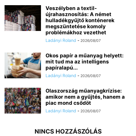
Veszélyben a textil-
újrahasznosítás: A német
hulladékgyűjtő konténerek
megszüntetése komoly
problémákhoz vezethet
Ladányi Roland
-
2026/08/07
Okos papír a műanyag helyett:
mit tud ma az intelligens
papíralapú...
Ladányi Roland
-
2026/08/07
Olaszország műanyagkrízise:
amikor nem a gyűjtés, hanem a
piac mond csődöt
Ladányi Roland
-
2026/08/07
NINCS HOZZÁSZÓLÁS