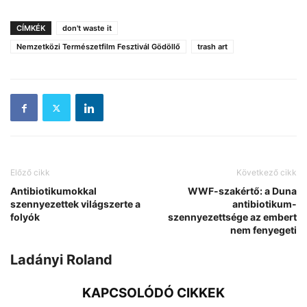
CÍMKÉK
don't waste it
Nemzetközi Természetfilm Fesztivál Gödöllő
trash art
Előző cikk
Következő cikk
Antibiotikumokkal
WWF-szakértő: a Duna
szennyezettek világszerte a
antibiotikum-
folyók
szennyezettsége az embert
nem fenyegeti
Ladányi Roland
KAPCSOLÓDÓ CIKKEK