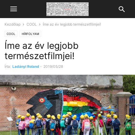
Kezdőlap
COOL
Íme az év legjobb természetfilmjei!
COOL
HÍRFOLYAM
Íme az év legjobb
természetfilmjei!
Írta:
Ladányi Roland
-
2019/05/28