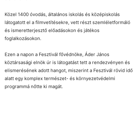
Közel 1400 óvodás, általános iskolás és középiskolás
látogatott el a filmvetítésekre, vett részt szemléletformáló
és ismeretterjesztő előadásokon és játékos
foglalkozásokon.
Chat
Close
Mr wAIste
Ezen a napon a Fesztivál fővédnöke, Áder János
köztársasági elnök úr is látogatást tett a rendezvényen és
Helló! Miben segíthetek ma?
elismerésének adott hangot, miszerint a Fesztivál rövid idő
alatt egy komplex természet- és környezetvédelmi
programmá nőtte ki magát.