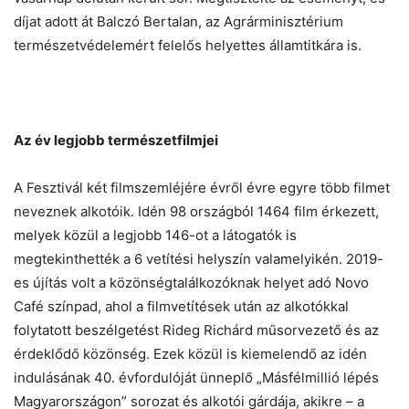
díjat adott át Balczó Bertalan, az Agrárminisztérium
természetvédelemért felelős helyettes államtitkára is.
Az év legjobb természetfilmjei
A Fesztivál két filmszemléjére évről évre egyre több filmet
neveznek alkotóik. Idén 98 országból 1464 film érkezett,
melyek közül a legjobb 146-ot a látogatók is
megtekinthették a 6 vetítési helyszín valamelyikén. 2019-
es újítás volt a közönségtalálkozóknak helyet adó Novo
Café színpad, ahol a filmvetítések után az alkotókkal
folytatott beszélgetést Rideg Richárd műsorvezető és az
érdeklődő közönség. Ezek közül is kiemelendő az idén
indulásának 40. évfordulóját ünneplő „Másfélmillió lépés
Magyarországon” sorozat és alkotói gárdája, akikre – a