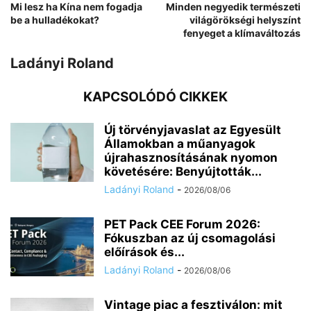
Mi lesz ha Kína nem fogadja
Minden negyedik természeti
be a hulladékokat?
világörökségi helyszínt
fenyeget a klímaváltozás
Ladányi Roland
KAPCSOLÓDÓ CIKKEK
Új törvényjavaslat az Egyesült
Államokban a műanyagok
újrahasznosításának nyomon
követésére: Benyújtották...
Ladányi Roland
-
2026/08/06
PET Pack CEE Forum 2026:
Fókuszban az új csomagolási
előírások és...
Ladányi Roland
-
2026/08/06
Vintage piac a fesztiválon: mit