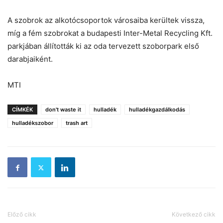
A szobrok az alkotócsoportok városaiba kerültek vissza,
míg a fém szobrokat a budapesti Inter-Metal Recycling Kft.
parkjában állították ki az oda tervezett szoborpark első
darabjaiként.
MTI
CÍMKÉK
don't waste it
hulladék
hulladékgazdálkodás
hulladékszobor
trash art
Előző cikk
Következő cikk