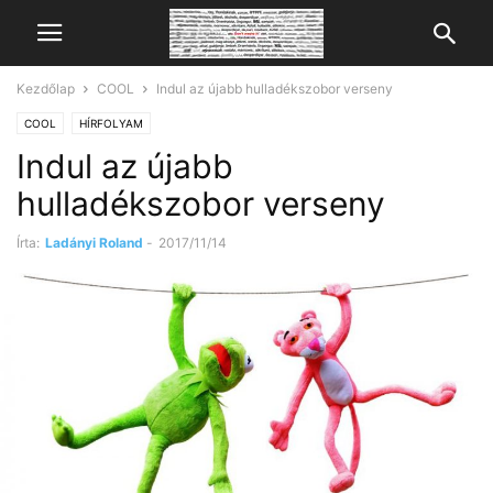
Kezdőlap
COOL
Indul az újabb hulladékszobor verseny
COOL
HÍRFOLYAM
Indul az újabb
hulladékszobor verseny
Írta:
Ladányi Roland
-
2017/11/14