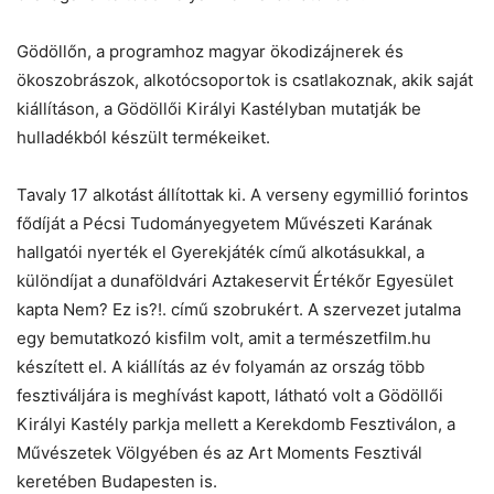
Gödöllőn, a programhoz magyar ökodizájnerek és
ökoszobrászok, alkotócsoportok is csatlakoznak, akik saját
kiállításon, a Gödöllői Királyi Kastélyban mutatják be
hulladékból készült termékeiket.
Tavaly 17 alkotást állítottak ki. A verseny egymillió forintos
fődíját a Pécsi Tudományegyetem Művészeti Karának
hallgatói nyerték el Gyerekjáték című alkotásukkal, a
különdíjat a dunaföldvári Aztakeservit Értékőr Egyesület
kapta Nem? Ez is?!. című szobrukért. A szervezet jutalma
egy bemutatkozó kisfilm volt, amit a természetfilm.hu
készített el. A kiállítás az év folyamán az ország több
fesztiváljára is meghívást kapott, látható volt a Gödöllői
Királyi Kastély parkja mellett a Kerekdomb Fesztiválon, a
Művészetek Völgyében és az Art Moments Fesztivál
keretében Budapesten is.