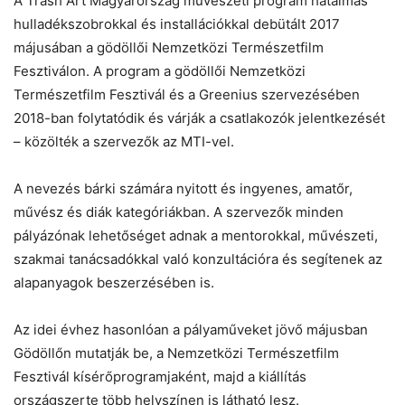
A Trash Art Magyarország művészeti program hatalmas
Chat
Close
Mr wAIste
hulladékszobrokkal és installációkkal debütált 2017
májusában a gödöllői Nemzetközi Természetfilm
Fesztiválon. A program a gödöllői Nemzetközi
Helló! Miben segíthetek ma?
Természetfilm Fesztivál és a Greenius szervezésében
2018-ban folytatódik és várják a csatlakozók jelentkezését
– közölték a szervezők az MTI-vel.
A nevezés bárki számára nyitott és ingyenes, amatőr,
művész és diák kategóriákban. A szervezők minden
pályázónak lehetőséget adnak a mentorokkal, művészeti,
szakmai tanácsadókkal való konzultációra és segítenek az
alapanyagok beszerzésében is.
Az idei évhez hasonlóan a pályaműveket jövő májusban
Gödöllőn mutatják be, a Nemzetközi Természetfilm
Fesztivál kísérőprogramjaként, majd a kiállítás
országszerte több helyszínen is látható lesz.