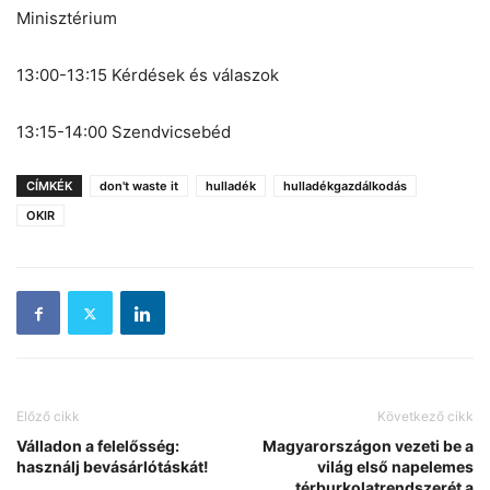
Minisztérium
13:00-13:15 Kérdések és válaszok
13:15-14:00 Szendvicsebéd
CÍMKÉK
don't waste it
hulladék
hulladékgazdálkodás
OKIR
Előző cikk
Következő cikk
Válladon a felelősség:
Magyarországon vezeti be a
használj bevásárlótáskát!
világ első napelemes
térburkolatrendszerét a