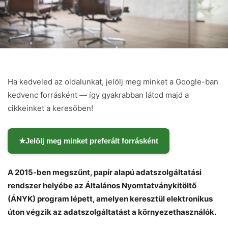
Ha kedveled az oldalunkat, jelölj meg minket a Google-ban
kedvenc forrásként — így gyakrabban látod majd a
cikkeinket a keresőben!
★
Jelölj meg minket preferált forrásként
A 2015-ben megszűnt, papír alapú adatszolgáltatási
rendszer helyébe az Általános Nyomtatványkitöltő
(ÁNYK) program lépett, amelyen keresztül elektronikus
úton végzik az adatszolgáltatást a környezethasználók.