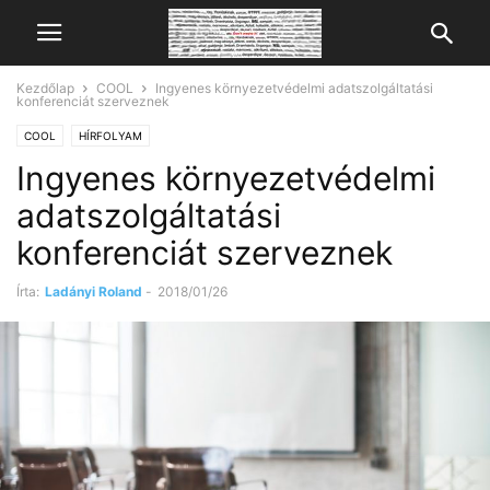
Kezdőlap
COOL
Ingyenes környezetvédelmi adatszolgáltatási
konferenciát szerveznek
COOL
HÍRFOLYAM
Ingyenes környezetvédelmi
adatszolgáltatási
konferenciát szerveznek
Írta:
Ladányi Roland
-
2018/01/26