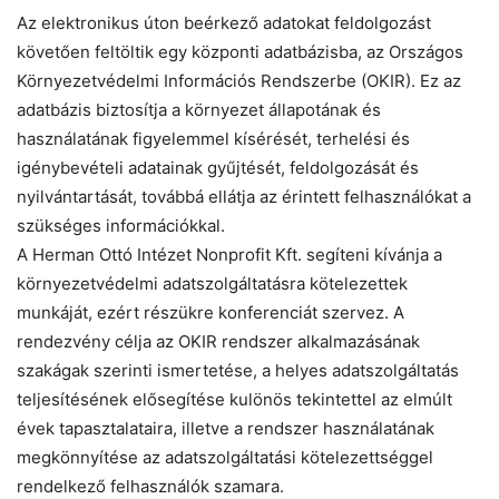
Az elektronikus úton beérkező adatokat feldolgozást
követően feltöltik egy központi adatbázisba, az Országos
Környezetvédelmi Információs Rendszerbe (OKIR). Ez az
adatbázis biztosítja a környezet állapotának és
használatának figyelemmel kísérését, terhelési és
igénybevételi adatainak gyűjtését, feldolgozását és
nyilvántartását, továbbá ellátja az érintett felhasználókat a
szükséges információkkal.
A Herman Ottó Intézet Nonprofit Kft. segíteni kívánja a
környezetvédelmi adatszolgáltatásra kötelezettek
Chat
Close
Mr wAIste
munkáját, ezért részükre konferenciát szervez. A
rendezvény célja az OKIR rendszer alkalmazásának
szakágak szerinti ismertetése, a helyes adatszolgáltatás
Helló! Miben segíthetek ma?
teljesítésének elősegítése kulönös tekintettel az elmúlt
évek tapasztalataira, illetve a rendszer használatának
megkönnyítése az adatszolgáltatási kötelezettséggel
rendelkező felhasználók szamara.