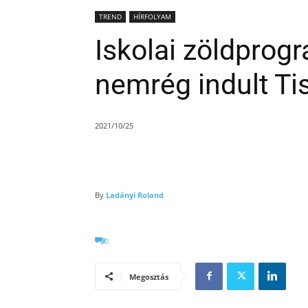
TREND
HÍRFOLYAM
Iskolai zöldprog
nemrég indult Tis
2021/10/25
By
Ladányi Roland
0
Megosztás