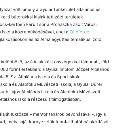
yázat volt, amely a Gyulai Tankerület általános és
kerti bútorokkal kialakított zöld területek
öcs-kertben került sor a Prohászka Zsolt Városi
s Iskola közreműködésével, ahol a
Zöldforgó
lalkozásokon és az Alma együttes tematikus, zöld
et különböző, az általuk kért összegekkel támogat „zöld
000 forint értékben: a Gyulai Implom József Általános
la 5. Sz. Általános Iskola és Sportiskola
skola és Alapfokú Művészeti Iskola, a Gyulai Dürer
ssuth Lajos Általános Iskola és Alapfokú Művészeti
Általános Iskola részesült támogatásban.
nkáját tükrözze – mentor tanárok bevonásával -, így a
veket, mely saját környezetük fenntarthatóbbá alakítását