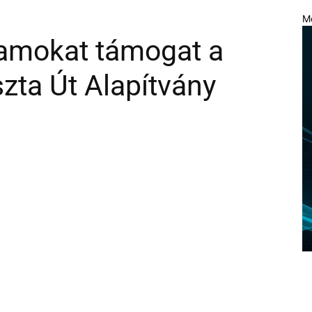
M
ramokat támogat a
zta Út Alapítvány