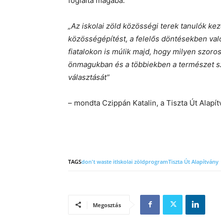
foglalta magába.
„Az iskolai zöld közösségi terek tanulók ke
közösségépítést, a felelős döntésekben val
fiatalokon is múlik majd, hogy milyen szoros
önmagukban és a többiekben a természet sz
választását”
– mondta Czippán Katalin, a Tiszta Út Alapí
TAGS
don't waste it
Iskolai zöldprogram
Tiszta Út Alapítvány
Megosztás