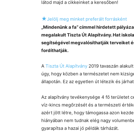
látod majd a cikkeinket a keresőben!
★
Jelölj meg minket preferált forrásként
„Mindenünk a fa” címmel hirdetett pályáza
megalakult Tiszta Út Alapítvány. Hat iskola
segítségével megvalósíthatják terveiket é
fordíthatják.
A
Tiszta Út Alapítvány
2019 tavaszán alakult
úgy, hogy közben a természetet nem kizsige
állapotán. Ez az egyetlen út létezik és járható
Az alapítvány tevékenysége 4 fő területet cél
víz-kincs megőrzését és a természeti érték
azért jött létre, hogy támogassa azon kez
hiányában nem tudnak elég nagy volumenbe
gyarapítsa a hazai jó példák tárházát.