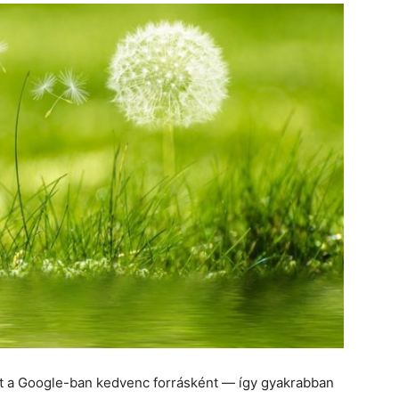
et a Google-ban kedvenc forrásként — így gyakrabban