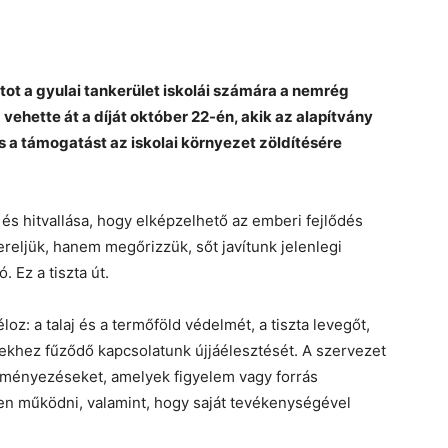
tot a gyulai tankerület iskolái számára a nemrég
 vehette át a díját október 22-én, akik az alapítvány
s a támogatást az iskolai környezet zöldítésére
 és hitvallása, hogy elképzelhető az emberi fejlődés
reljük, hanem megőrizzük, sőt javítunk jelenlegi
. Ez a tiszta út.
oz:​ a talaj és a termőföld védelmét, a tiszta levegőt,
ekhez fűződő kapcsolatunk újjáélesztését. A szervezet
deményezéseket, amelyek figyelem vagy forrás
n működni, valamint, hogy saját tevékenységével