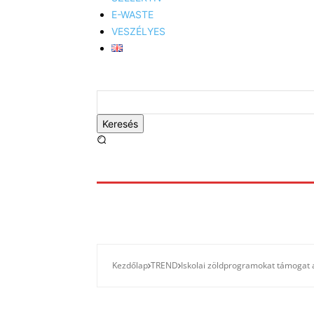
E-WASTE
VESZÉLYES
Keresés
Kezdőlap
TREND
Iskolai zöldprogramokat támogat a