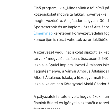
Első programjuk a „Mindenünk a fa” című pál
középiskoláit motiválta fákkal, növényekkel, 
megtervezésére. A díjátadóra a gyulai Gönd
Sportcsarnok és az Implom József Általáno
Élménynap
keretében környezetvédelmi fog
koncertjén is részt vehettek az érdeklődők.
A szervezet végül hat iskolát díjazott, akik
terveik” megvalósításában, összesen 2 640 
Iskola, a Gyulai Implom József Általános Isko
Tagintézménye, a Ványai Ambrus Általános I
Albert Általános Iskola, a füzesgyarmati Ko
Iskola, valamint a Kétegyházi Márki Sándor 
A pályázatok feltétele volt, hogy diákok mu
fiatalok ötletei és igényei alakították a ter