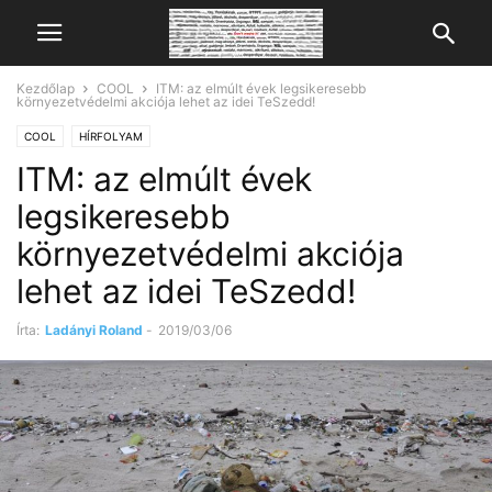
Kezdőlap
COOL
ITM: az elmúlt évek legsikeresebb
környezetvédelmi akciója lehet az idei TeSzedd!
COOL
HÍRFOLYAM
ITM: az elmúlt évek
legsikeresebb
környezetvédelmi akciója
lehet az idei TeSzedd!
Írta:
Ladányi Roland
-
2019/03/06