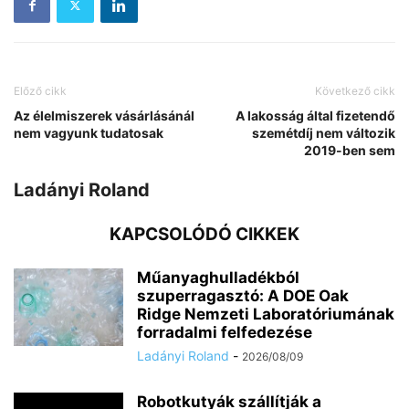
Előző cikk
Következő cikk
Az élelmiszerek vásárlásánál
A lakosság által fizetendő
nem vagyunk tudatosak
szemétdíj nem változik
2019-ben sem
Ladányi Roland
KAPCSOLÓDÓ CIKKEK
Műanyaghulladékból
szuperragasztó: A DOE Oak
Ridge Nemzeti Laboratóriumának
forradalmi felfedezése
Ladányi Roland
-
2026/08/09
Robotkutyák szállítják a