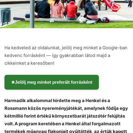
Ha kedveled az oldalunkat, jelölj meg minket a Google-ban
kedvenc forrásként — így gyakrabban látod majd a
cikkeinket a keresőben!
★
Jelölj meg minket preferált forrásként
Harmadik alkalommal hirdette meg a Henkel és a
Rossmann közös nyereményjátékát, amelynek fődíja egy
kétmillió forint értékű környezetbarát játszótér felújítás
volt. A program keretében a Henkel által forgalmazott
termékek műanyag flakonjait gyűjtötték, az értük kapott