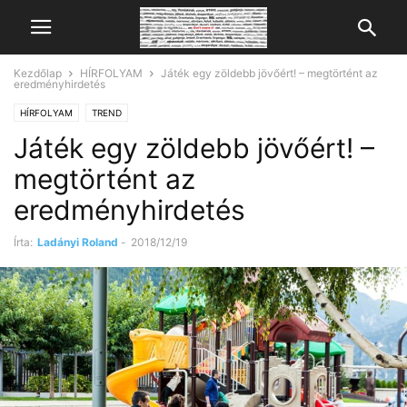
Kezdőlap
HÍRFOLYAM
Játék egy zöldebb jövőért! – megtörtént az
eredményhirdetés
HÍRFOLYAM
TREND
Játék egy zöldebb jövőért! –
megtörtént az
eredményhirdetés
Írta:
Ladányi Roland
-
2018/12/19