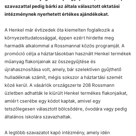
szavazattal pedig bárki az általa választott oktatási
intézménynek nyerhetett értékes ajándékokat.
A Henkel már évtizedek óta kiemelten foglalkozik a
környezettudatossággal, éppen ezért hirdette meg
Chat
Close
Mr wAIste
harmadik alkalommal a Rossmannal közös programját. A
promóció célja a háztartásokban használt Henkel termékek
Helló! Miben segíthetek ma?
műanyag flakonjainak az összegyűjtése és
újrahasznosítása volt, amely, bár szelektíven gyűjthető
hulladéknak számít, mégis sokszor a háztartási szemét
közé kerül. A vásárlók országszerte 208 Rossmann
üzletben adhatták le kiürült Henkel termékes flakonjaikat,
amiért cserébe egy kódot kaptak, amivel egy
tetszőlegesen választott bölcsődére, óvodára vagy pedig
általános iskolára szavazhattak.
A legtöbb szavazatot kapó intézmény, amely idén