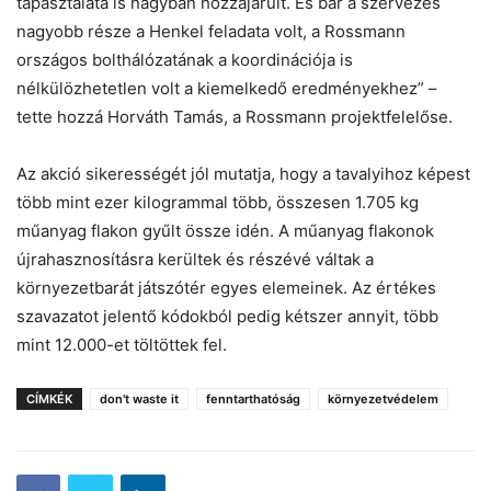
tapasztalata is nagyban hozzájárult. És bár a szervezés
nagyobb része a Henkel feladata volt, a Rossmann
országos bolthálózatának a koordinációja is
nélkülözhetetlen volt a kiemelkedő eredményekhez” –
tette hozzá Horváth Tamás, a Rossmann projektfelelőse.
Az akció sikerességét jól mutatja, hogy a tavalyihoz képest
több mint ezer kilogrammal több, összesen 1.705 kg
műanyag flakon gyűlt össze idén. A műanyag flakonok
újrahasznosításra kerültek és részévé váltak a
környezetbarát játszótér egyes elemeinek. Az értékes
szavazatot jelentő kódokból pedig kétszer annyit, több
mint 12.000-et töltöttek fel.
CÍMKÉK
don't waste it
fenntarthatóság
környezetvédelem