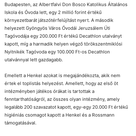
Budapesten, az Albertfalvi Don Bosco Katolikus Általános
Iskola és Óvoda lett, egy 2 millió forint értékű
környezetbarát játszótérfelújítást nyert. A második
helyezett Gyöngyös Város Óvodái Jeruzsálem Úti
Tagóvodája egy 200.000 Ft értékű Decathlon utalványt
kapott, míg a harmadik helyen végző törökszentmiklósi
Nyitnikék Tagóvoda egy 100.000 Ft-os Decathlon
utalvánnyal lett gazdagabb.
Emellett a Henkel azokat is megajándékozta, akik nem
értek el toplistás helyezést. Amellett, hogy az első öt
intézményben játékos órákat is tartottak a
fenntarthatóságról, az összes olyan intézmény, amely
legalább 200 szavazatot kapott, egy-egy 20.000 Ft értékű
higiéniás csomagot kapott a Henkel és a Rossmann
támogatásával.