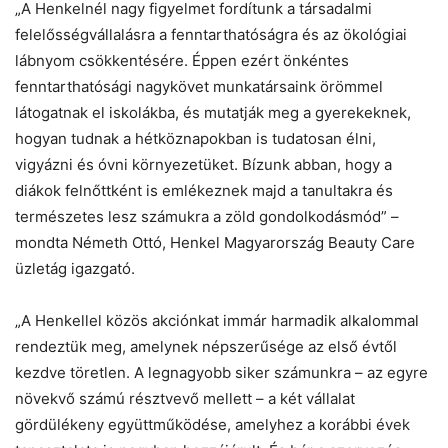
„A Henkelnél nagy figyelmet fordítunk a társadalmi
felelősségvállalásra a fenntarthatóságra és az ökológiai
lábnyom csökkentésére. Éppen ezért önkéntes
fenntarthatósági nagykövet munkatársaink örömmel
látogatnak el iskolákba, és mutatják meg a gyerekeknek,
hogyan tudnak a hétköznapokban is tudatosan élni,
vigyázni és óvni környezetüket. Bízunk abban, hogy a
diákok felnőttként is emlékeznek majd a tanultakra és
természetes lesz számukra a zöld gondolkodásmód” –
mondta Németh Ottó, Henkel Magyarország Beauty Care
üzletág igazgató.
„A Henkellel közös akciónkat immár harmadik alkalommal
rendeztük meg, amelynek népszerűsége az első évtől
kezdve töretlen. A legnagyobb siker számunkra – az egyre
növekvő számú résztvevő mellett – a két vállalat
gördülékeny együttműködése, amelyhez a korábbi évek