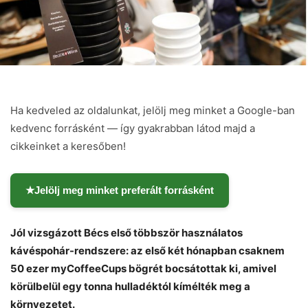
Ha kedveled az oldalunkat, jelölj meg minket a Google-ban
kedvenc forrásként — így gyakrabban látod majd a
cikkeinket a keresőben!
★
Jelölj meg minket preferált forrásként
Chat
Close
Mr wAIste
Jól vizsgázott Bécs első többször használatos
kávéspohár-rendszere: az első két hónapban csaknem
Helló! Miben segíthetek ma?
50 ezer myCoffeeCups bögrét bocsátottak ki, amivel
körülbelül egy tonna hulladéktól kímélték meg a
környezetet.