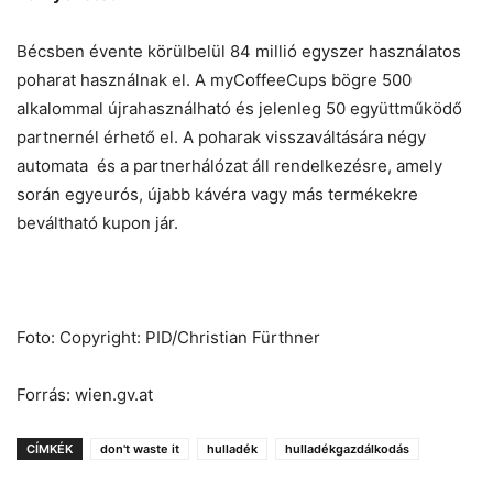
Bécsben évente körülbelül 84 millió egyszer használatos
poharat használnak el. A myCoffeeCups bögre 500
alkalommal újrahasználható és jelenleg 50 együttműködő
partnernél érhető el. A poharak visszaváltására négy
automata és a partnerhálózat áll rendelkezésre, amely
során egyeurós, újabb kávéra vagy más termékekre
beváltható kupon jár.
Foto: Copyright: PID/Christian Fürthner
Forrás: wien.gv.at
CÍMKÉK
don't waste it
hulladék
hulladékgazdálkodás