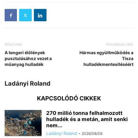
Előző cikk
Következő cikk
A tengeri élőlények
Hármas együttműködés a
pusztulásához vezet a
Tisza
műanyag hulladék
hulladékmentesítéséért
Ladányi Roland
KAPCSOLÓDÓ CIKKEK
270 millió tonna felhalmozott
hulladék és a metán, amit senki
nem...
Ladányi Roland
-
2026/08/09