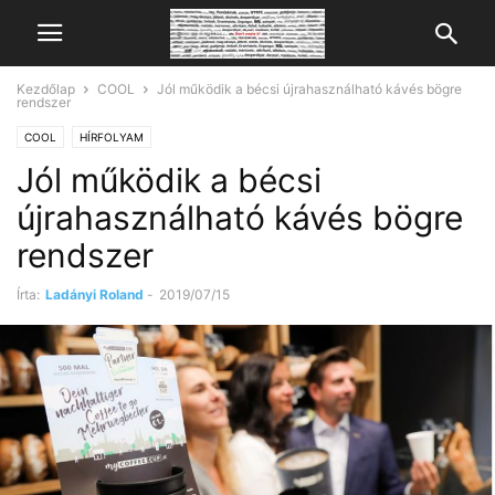
Kezdőlap
COOL
Jól működik a bécsi újrahasználható kávés bögre
rendszer
COOL
HÍRFOLYAM
Jól működik a bécsi
újrahasználható kávés bögre
rendszer
Írta:
Ladányi Roland
-
2019/07/15