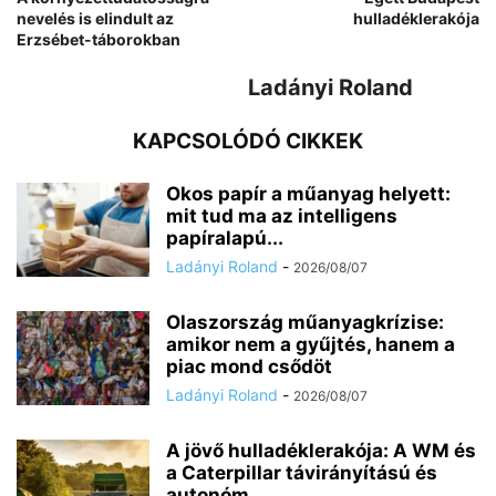
nevelés is elindult az
hulladéklerakója
Erzsébet-táborokban
Ladányi Roland
KAPCSOLÓDÓ CIKKEK
Okos papír a műanyag helyett:
mit tud ma az intelligens
papíralapú...
Ladányi Roland
-
2026/08/07
Olaszország műanyagkrízise:
amikor nem a gyűjtés, hanem a
piac mond csődöt
Ladányi Roland
-
2026/08/07
A jövő hulladéklerakója: A WM és
a Caterpillar távirányítású és
autonóm...