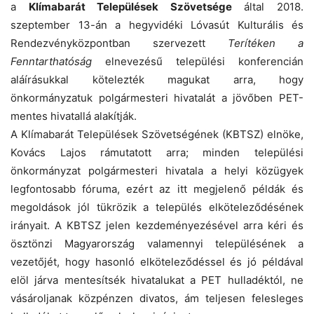
a
Klímabarát Települések Szövetsége
által 2018.
szeptember 13-án a hegyvidéki Lóvasút Kulturális és
Rendezvényközpontban szervezett
Terítéken a
Fenntarthatóság
elnevezésű
települési konferencián
aláírásukkal kötelezték magukat arra, hogy
önkormányzatuk polgármesteri hivatalát a jövőben PET-
mentes hivatallá alakítják.
A Klímabarát Települések Szövetségének (KBTSZ) elnöke,
Kovács Lajos rámutatott arra; minden települési
önkormányzat polgármesteri hivatala a helyi közügyek
legfontosabb fóruma, ezért az itt megjelenő példák és
megoldások jól tükrözik a település elköteleződésének
irányait. A KBTSZ jelen kezdeményezésével arra kéri és
ösztönzi Magyarország valamennyi településének a
vezetőjét, hogy hasonló elköteleződéssel és jó példával
elöl járva mentesítsék hivatalukat a PET hulladéktól, ne
vásároljanak közpénzen divatos, ám teljesen felesleges