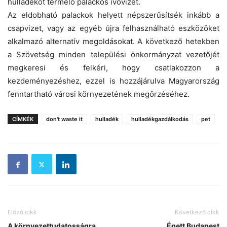
hulladékot termelő palackos ivóvizet.
Az eldobható palackok helyett népszerűsítsék inkább a
csapvizet, vagy az egyéb újra felhasználható eszközöket
alkalmazó alternatív megoldásokat. A következő hetekben
a Szövetség minden települési önkormányzat vezetőjét
megkeresi és felkéri, hogy csatlakozzon a
kezdeményezéshez, ezzel is hozzájárulva Magyarország
fenntartható városi környezetének megőrzéséhez.
CÍMKÉK
don't waste it
hulladék
hulladékgazdálkodás
pet
Előző cikk
Következő cikk
A környezettudatosságra
Égett Budapest