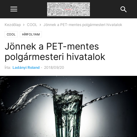
Kezdőlap
COOL
Jönnek a PET-mentes polgármesteri hivatalok
COOL
HÍRFOLYAM
Jönnek a PET-mentes
polgármesteri hivatalok
Írta:
Ladányi Roland
-
2018/09/20