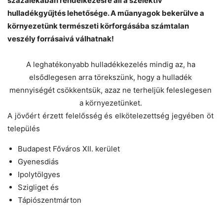
százalékában rendelkezésre áll a szelektív
Chat
Close
Mr wAIste
hulladékgyűjtés lehetősége. A műanyagok bekerülve a
környezetünk természeti körforgásába számtalan
Helló! Miben segíthetek ma?
veszély forrásaivá válhatnak!
A leghatékonyabb hulladékkezelés mindig az, ha
elsődlegesen arra törekszünk, hogy a hulladék
mennyiségét csökkentsük, azaz ne terheljük feleslegesen
a környezetünket.
A jövőért érzett felelősség és elkötelezettség jegyében öt
település
Budapest Főváros XII. kerület
Gyenesdiás
Ipolytölgyes
Szigliget és
Tápiószentmárton