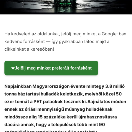
Ha kedveled az oldalunkat, jelölj meg minket a Google-ban
kedvenc forrásként — így gyakrabban látod majd a
cikkeinket a keresőben!
★
Jelölj meg minket preferált forrásként
Napjainkban Magyarországon évente mintegy 3.8 millió
tonna háztartási hulladék keletkezik, melyből közel 50
ezer tonnát a PET palackok tesznek ki. Sajnálatos módon
ennek az óriási mennyiségű műanyag hulladéknak
mindössze alig 15 százaléka kerül újrahasznosításra
dacára annak, hogy a települések több mint 90