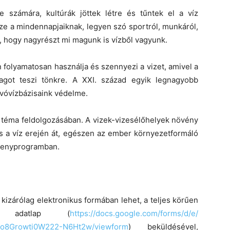
 számára, kultúrák jöttek létre és tűntek el a víz
ze a mindennapjaiknak, legyen szó sportról, munkáról,
e, hogy nagyrészt mi magunk is vízből vagyunk.
 folyamatosan használja és szennyezi a vizet, amivel a
agot teszi tönkre. A XXI. század egyik legnagyobb
 ivóvízbázisaink védelme.
 téma feldolgozásában. A vizek-vizesélőhelyek növény
 és a víz erején át, egészen az ember környezetformáló
senyprogramban.
izárólag elektronikus formában lehet, a teljes körűen
si adatlap (
https://docs.google.
com/forms/d/e/
o8Growti0W222-N6Ht2w/
viewform
) beküldésével,