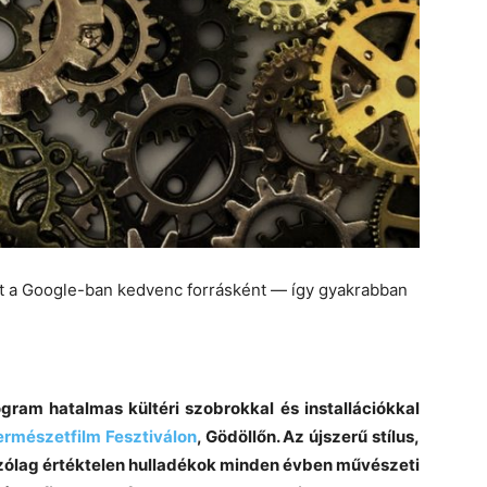
et a Google-ban kedvenc forrásként — így gyakrabban
ram hatalmas kültéri szobrokkal és installációkkal
rmészetfilm Fesztiválon
, Gödöllőn. Az újszerű stílus,
zólag értéktelen hulladékok minden évben művészeti