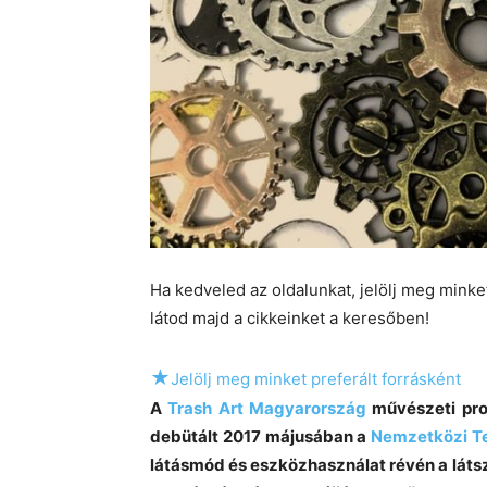
Ha kedveled az oldalunkat, jelölj meg mink
látod majd a cikkeinket a keresőben!
★
Jelölj meg minket preferált forrásként
A
Trash Art Magyarország
művészeti prog
debütált 2017 májusában a
Nemzetközi Te
látásmód és eszközhasználat révén a láts