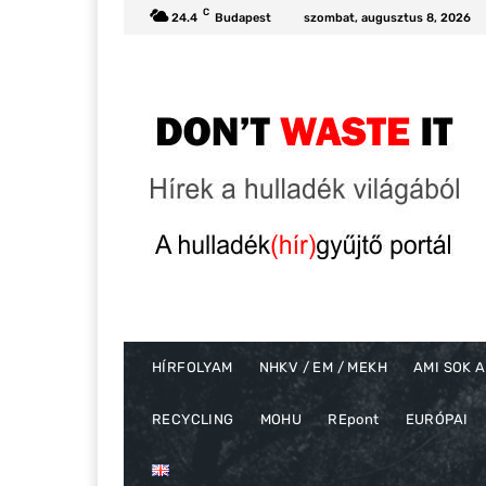
C
24.4
Budapest
szombat, augusztus 8, 2026
HÍRFOLYAM
NHKV / EM / MEKH
AMI SOK A
RECYCLING
MOHU
REpont
EURÓPAI