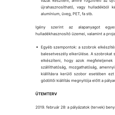
vázat készíteni, amire rögzítheti az ú
újrahasznosítható, vagy hulladékból 
alumínium, üveg, PET, fa stb.
Igény szerint az alapanyagot egyes 
hulladékhasznosító üzemei, valamint a proje
Egyéb szempontok: a szobrok elkészítés
balesetveszély elkerülése. A szobrokat s
elkészíteni, hogy azok megfeleljenek a
szállíthatóság, mozgathatóság, amenn
kiállításra kerülő szobor esetében e
gödöllői kiállítás megnyitója előtt a pály
ÜTEMTERV
2019. február 28: a pályázatok (tervek) ben