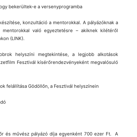
 hogy bekerültek-e a versenyprogramba
lkészítése, konzultáció a mentorokkal. A pályázóknak a
 mentorokkal való egyeztetésre – akiknek kilétéről
nkon (LINK).
obrok helyszíni megtekintése, a legjobb alkotások
szetfilm Fesztivál kísérőrendezvényeként megvalósuló
ok felállítása Gödöllőn, a Fesztivál helyszínein
adó
atőr és művész pályázó díja egyenként 700 ezer Ft. A