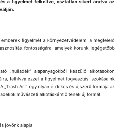
s a figyelmet felkeltve, osztatlan sikert aratva az
válján.
az emberek figyelmét a környezetvédelem, a megfelelő
ahasznosítás fontosságára, amelyek korunk legégetőbb
ató „hulladék” alapanyagokból készülő alkotásokon
ira, felhívva ezzel a figyelmet fogyasztási szokásaink
. A „Trash Art” egy olyan érdekes és újszerű formája az
lladékok művészeti alkotásként öltenek új formát.
s jövőnk alapja.