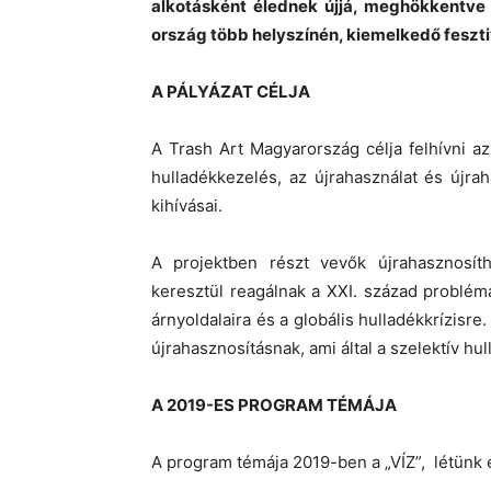
alkotásként élednek újjá, meghökkentve é
ország több helyszínén, kiemelkedő feszti
A PÁLYÁZAT CÉLJA
A Trash Art Magyarország célja felhívni 
hulladékkezelés, az újrahasználat és újr
kihívásai.
A projektben részt vevők újrahasznosíth
keresztül reagálnak a XXI. század problémá
árnyoldalaira és a globális hulladékkrízisre
újrahasznosításnak, ami által a szelektív hu
A 2019-ES PROGRAM TÉMÁJA
A program témája 2019-ben a „VÍZ”, létünk é