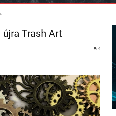
Art
újra Trash Art
0