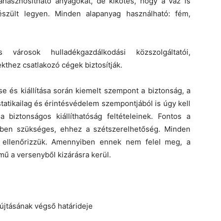
jrahasznosítható anyagokat, de kikötés, hogy a váz is
készült legyen. Minden alapanyag használható: fém,
városok hulladékgazdálkodási közszolgáltatói,
kthez csatlakozó cégek biztosítják.
e és kiállítása során kiemelt szempont a biztonság, a
tatikailag és érintésvédelem szempontjából is úgy kell
 biztonságos kiállíthatóság feltételeinek. Fontos a
yiben szükséges, ehhez a szétszerelhetőség. Minden
zt ellenőrizzük. Amennyiben ennek nem felel meg, a
amű a versenyből kizárásra kerül.
yújtásának végső határideje