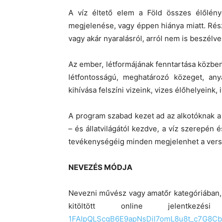
A víz éltető elem a Föld összes élőlénye
megjelenése, vagy éppen hiánya miatt. Rés
vagy akár nyaralásról, arról nem is beszélv
Az ember, létformájának fenntartása közben
létfontosságú, meghatározó közeget, any
kihívása felszíni vizeink, vizes élőhelyeink,
A program szabad kezet ad az alkotóknak a
– és állatvilágától kezdve, a víz szerepén
tevékenységéig minden megjelenhet a ver
NEVEZÉS MÓDJA
Nevezni művész vagy amatőr kategóriában, k
kitöltött online jelentkezé
1FAIpQLScgB6E9apNsDiI7omL8u8t_
c7G8Cb