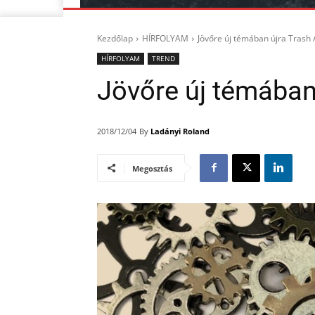
Kezdőlap
HÍRFOLYAM
Jövőre új témában újra Trash 
HÍRFOLYAM
TREND
Jövőre új témában 
By
Ladányi Roland
2018/12/04
Megosztás