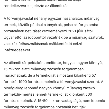
rendelkezésre – jelezte az államtitkár.
A törvényjavaslat néhány egyszer használatos műanyag
termék, köztük például a tányérok, poharak forgalomba
hozatalának betiltását kezdeményezi 2021 júliusától.
Ugyanettől az időponttól vezetnék be a műanyag szatyrok,
zacskók felhasználásának csökkentését célzó
intézkedéseket.
Az államtitkár példaként említette, hogy a nagyon könnyű,
15 mikron alatti műanyag zacskók forgalomban
maradhatnak, de a termékdíját a mostani kilónkénti 57
forintról 1900 forintra emelnék a törvényjavaslat szerint. A
biológiailag lebomló nagyon könnyű műanyag zacskó
termékdíj-mentes, ennek termékdíját kilónként 500
forintra emelnék. A 15-50 mikron vastagságú, nem lebomló
műanyag zacskók forgalomba hozatalát betiltják.