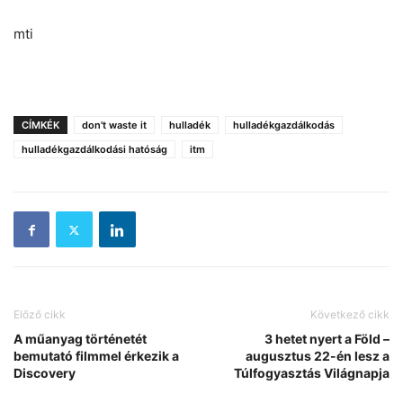
mti
CÍMKÉK
don't waste it
hulladék
hulladékgazdálkodás
hulladékgazdálkodási hatóság
itm
Előző cikk
Következő cikk
A műanyag történetét
3 hetet nyert a Föld –
bemutató filmmel érkezik a
augusztus 22-én lesz a
Discovery
Túlfogyasztás Világnapja