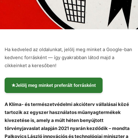
Ha kedveled az oldalunkat, jelölj meg minket a Google-ban
kedvenc forrásként — így gyakrabban látod majd a
cikkeinket a keresőben!
★
Jelölj meg minket preferált forrásként
A Klíma- és természetvédelmi akcióterv vállalásai közé
tartozik az egyszer használatos műanyagtermékek
kivezetése is, amely a múlt héten benyújtott
törvényjavaslat alapján 2021 nyarán kezdődik – mondta
Palkovics László innovációs és technológiai miniszter a