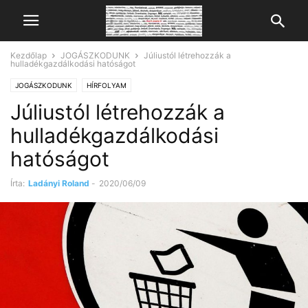
Kezdőlap
JOGÁSZKODUNK
Júliustól létrehozzák a
hulladékgazdálkodási hatóságot
JOGÁSZKODUNK
HÍRFOLYAM
Júliustól létrehozzák a
hulladékgazdálkodási
hatóságot
Írta:
Ladányi Roland
-
2020/06/09