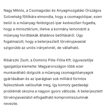
Nagy Miklós, a Csomagolási és Anyagmozgatási Országos
Szövetség főtitkára elmondta, hogy a csomagolóipar, ezen
belül is a műanyag-feldolgozó ipar kedvezően fogadta,
hogy a minisztérium, illetve a kormány lemondott a
műanyag hordtáskák általános betiltásáról. Úgy
fogalmazott, hogy a beterjesztett törvényjavaslat
szigorúbb az uniós irányelvnél, de vállalható.
Ribárszki Zsolt, a Dominis Pille-Fólia Kft. ügyvezetője
igazgatója kiemelte: Magyarországon több ezer
munkavállaló dolgozik a műanyag csomagolóanyagok
gyártásában és az iparágban sok milliárd forintos
fejlesztések valósultak meg, így komoly gazdasági
problémát okozna a nagyon gyors változás. A beterjesztett
törvényjavaslatot elfogadható kompromisszumnak
nevezte.