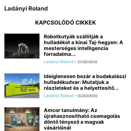
Ladányi Roland
KAPCSOLÓDÓ CIKKEK
Robotkutyák szállítják a
hulladékot a kínai Taj-hegyen: A
mesterséges intelligencia
forradalma...
Ladányi Roland
-
2026/08/08
Ideiglenesen bezár a budakalászi
hulladékudvar: Mutatjuk a
részleteket és a helyettesítő...
Ladányi Roland
-
2026/08/08
Amcor tanulmány: Az
újrahasznosítható csomagolás
döntő tényező a magvak
vásárlóinál