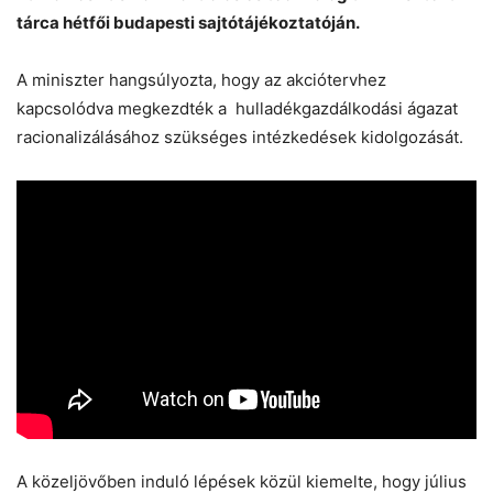
tárca hétfői budapesti sajtótájékoztatóján.
A miniszter hangsúlyozta, hogy az akciótervhez
kapcsolódva megkezdték a hulladékgazdálkodási ágazat
racionalizálásához szükséges intézkedések kidolgozását.
Chat
Close
Mr wAIste
Helló! Miben segíthetek ma?
A közeljövőben induló lépések közül kiemelte, hogy július