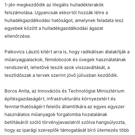
1-jén megkezdődik az illegális hulladéklerakók
felszámolása. Ugyancsak ekkortól hozzák létre a
hulladékgazdálkodási hatóságot, amelynek feladata lesz
egyebek között a hulladékgazdálkodási ágazat
ellenőrzése.
Palkovics László kitért arra is, hogy radikálisan átalakítják a
műanyagpalackok, fémdobozok és üvegek használatának
rendszerét, lehetővé teszik azok visszaváltását, a
tesztidőszak a tervek szerint jövő júliusban kezdődik.
Boros Anita, az Innovációs és Technológiai Minisztérium
építésgazdaságért, infrastrukturális környezetért és
fenntarthatóságért felelős államtitkára az egyes egyszer
használatos műanyagok forgalomba hozatalának
betiltásáról szóló törvényjavaslatról szólva hangsúlyozta,
hogy az iparági szereplők támogatását bíró ütemezés több