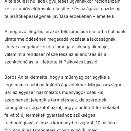
A települési hulladék gyűjtését ugyanakkor racionalizálni
kell az uniós előírások teljesítése és az ágazat gazdasági
teljesítőképességének javítása érdekében – emelte ki.
A meglévő illegális lerakók felszámolása mellett a hulladék
újratermelődésének megakadályozását a lakosságnak,
illetve a cégeknek szóló támogatások segítik majd,
valamint a rendszer része lesz az ellenőrzés és a
szankcionálás is – fejtette ki Palkovics László.
Boros Anita kiemelte, hogy a műanyagipar egyike a
legdinamikusabban fejlődő ágazatoknak Magyarországon.
Bár az egyszer használatos műanyagok csak kis
szegmensét jelentik a termelésnek, de szeretnék
támogatni az ágazatot azzal, hogy a betiltott termékeket
felváltó új termékek gyártásához szükséges
technológiaváltáshoz a kormány hozzájárul, 10 milliárd
forintos éves támogatási konstrukció áll majd