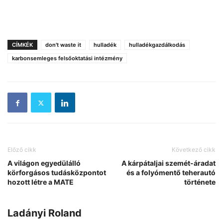
CÍMKÉK
don't waste it
hulladék
hulladékgazdálkodás
karbonsemleges felsőoktatási intézmény
Előző cikk
Következő cikk
A világon egyedülálló
A kárpátaljai szemét-áradat
körforgásos tudásközpontot
és a folyómentő teherautó
hozott létre a MATE
története
Ladányi Roland