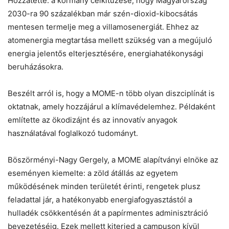
Hozzátette: a kormány célkitűzése, hogy Magyarország
2030-ra 90 százalékban már szén-dioxid-kibocsátás
mentesen termelje meg a villamosenergiát. Ehhez az
atomenergia megtartása mellett szükség van a megújuló
energia jelentős elterjesztésére, energiahatékonysági
beruházásokra.
Beszélt arról is, hogy a MOME-n több olyan diszciplínát is
oktatnak, amely hozzájárul a klímavédelemhez. Példaként
említette az ökodizájnt és az innovatív anyagok
használatával foglalkozó tudományt.
Böszörményi-Nagy Gergely, a MOME alapítványi elnöke az
eseményen kiemelte: a zöld átállás az egyetem
működésének minden területét érinti, rengetek plusz
feladattal jár, a hatékonyabb energiafogyasztástól a
hulladék csökkentésén át a papírmentes adminisztráció
bevezetéséig. Ezek mellett kiterjed a campuson kívül