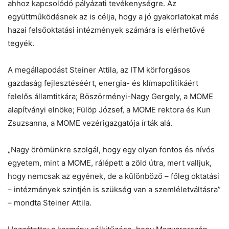
ahhoz kapcsolódó pályázati tevékenységre. Az
együttműködésnek az is célja, hogy a jó gyakorlatokat más
hazai felsőoktatási intézmények számára is elérhetővé
Chat
Close
Mr wAIste
tegyék.
A megállapodást Steiner Attila, az ITM körforgásos
Helló! Miben segíthetek ma?
gazdaság fejlesztéséért, energia- és klímapolitikáért
felelős államtitkára; Böszörményi-Nagy Gergely, a MOME
alapítványi elnöke; Fülöp József, a MOME rektora és Kun
Zsuzsanna, a MOME vezérigazgatója írták alá.
„Nagy örömünkre szolgál, hogy egy olyan fontos és nívós
egyetem, mint a MOME, rálépett a zöld útra, mert valljuk,
hogy nemcsak az egyének, de a különböző – főleg oktatási
– intézmények szintjén is szükség van a szemléletváltásra”
– mondta Steiner Attila.