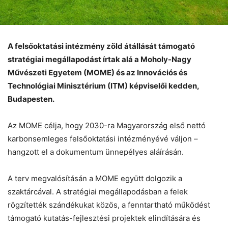
A felsőoktatási intézmény zöld átállását támogató
stratégiai megállapodást írtak alá a Moholy-Nagy
Művészeti Egyetem (MOME) és az Innovációs és
Technológiai Minisztérium (ITM) képviselői kedden,
Budapesten.
Az MOME célja, hogy 2030-ra Magyarország első nettó
karbonsemleges felsőoktatási intézményévé váljon –
hangzott el a dokumentum ünnepélyes aláírásán.
A terv megvalósításán a MOME együtt dolgozik a
szaktárcával. A stratégiai megállapodásban a felek
rögzítették szándékukat közös, a fenntartható működést
támogató kutatás-fejlesztési projektek elindítására és