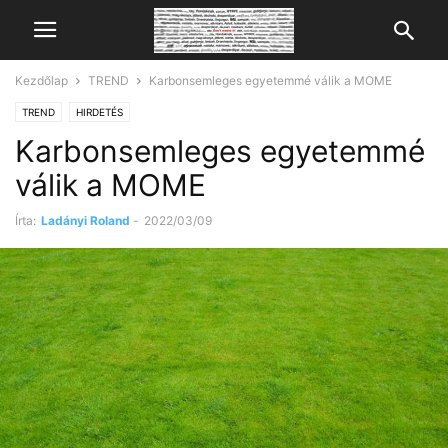
Kezdőlap
TREND
Karbonsemleges egyetemmé válik a MOME
TREND
HIRDETÉS
Karbonsemleges egyetemmé
válik a MOME
Írta:
Ladányi Roland
-
2022/03/09