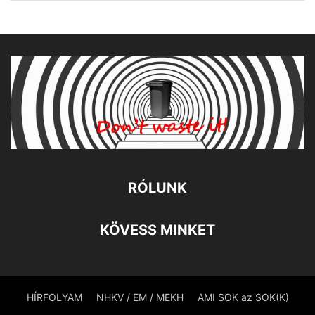
RÓLUNK
KÖVESS MINKET
HÍRFOLYAM
NHKV / EM / MEKH
AMI SOK az SOK(K)