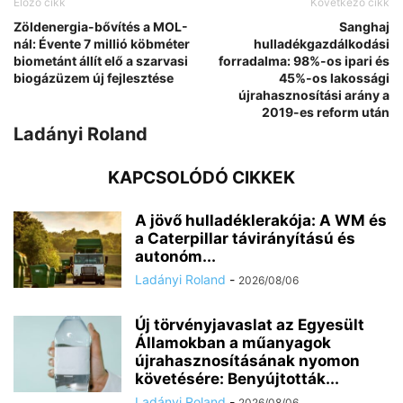
Előző cikk
Következő cikk
Zöldenergia-bővítés a MOL-
Sanghaj
nál: Évente 7 millió köbméter
hulladékgazdálkodási
biometánt állít elő a szarvasi
forradalma: 98%-os ipari és
biogázüzem új fejlesztése
45%-os lakossági
újrahasznosítási arány a
2019-es reform után
Ladányi Roland
KAPCSOLÓDÓ CIKKEK
A jövő hulladéklerakója: A WM és
a Caterpillar távirányítású és
autonóm...
Ladányi Roland
-
2026/08/06
Új törvényjavaslat az Egyesült
Államokban a műanyagok
újrahasznosításának nyomon
követésére: Benyújtották...
Ladányi Roland
-
2026/08/06