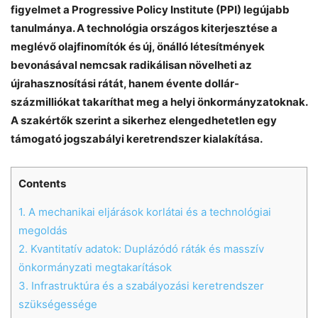
figyelmet a Progressive Policy Institute (PPI) legújabb
tanulmánya. A technológia országos kiterjesztése a
meglévő olajfinomítók és új, önálló létesítmények
bevonásával nemcsak radikálisan növelheti az
újrahasznosítási rátát, hanem évente dollár-
százmilliókat takaríthat meg a helyi önkormányzatoknak.
A szakértők szerint a sikerhez elengedhetetlen egy
támogató jogszabályi keretrendszer kialakítása.
Contents
1.
A mechanikai eljárások korlátai és a technológiai
megoldás
2.
Kvantitatív adatok: Duplázódó ráták és masszív
önkormányzati megtakarítások
Chat
Close
Mr wAIste
3.
Infrastruktúra és a szabályozási keretrendszer
szükségessége
Helló! Miben segíthetek ma?