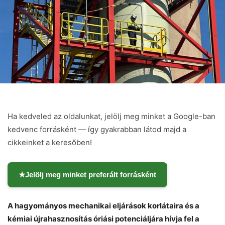
Ha kedveled az oldalunkat, jelölj meg minket a Google-ban
kedvenc forrásként — így gyakrabban látod majd a
cikkeinket a keresőben!
★
Jelölj meg minket preferált forrásként
A hagyományos mechanikai eljárások korlátaira és a
kémiai újrahasznosítás óriási potenciáljára hívja fel a