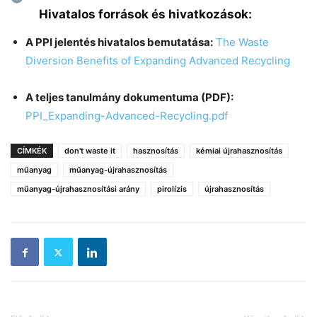
Hivatalos források és hivatkozások:
A PPI jelentés hivatalos bemutatása:
The Waste
Diversion Benefits of Expanding Advanced Recycling
A teljes tanulmány dokumentuma (PDF):
PPI_Expanding-Advanced-Recycling.pdf
CÍMKÉK
don't waste it
hasznosítás
kémiai újrahasznosítás
műanyag
műanyag-újrahasznosítás
műanyag-újrahasznosítási arány
pirolízis
újrahasznosítás