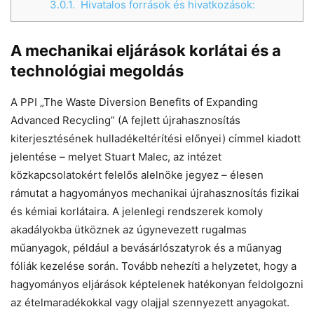
3.0.1.
Hivatalos források és hivatkozások:
A mechanikai eljárások korlátai és a
technológiai megoldás
A PPI „The Waste Diversion Benefits of Expanding
Advanced Recycling” (A fejlett újrahasznosítás
kiterjesztésének hulladékeltérítési előnyei) címmel kiadott
jelentése – melyet Stuart Malec, az intézet
közkapcsolatokért felelős alelnöke jegyez – élesen
rámutat a hagyományos mechanikai újrahasznosítás fizikai
és kémiai korlátaira. A jelenlegi rendszerek komoly
akadályokba ütköznek az úgynevezett rugalmas
műanyagok, például a bevásárlószatyrok és a műanyag
fóliák kezelése során. Tovább nehezíti a helyzetet, hogy a
hagyományos eljárások képtelenek hatékonyan feldolgozni
az ételmaradékokkal vagy olajjal szennyezett anyagokat.