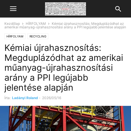
Kezdőlap
HÍRFOLYAM
Kémiai újrahasznosítás: Megduplázódhat az
amerikai műanyag-újrahasznosítási arány a PPI legújabb jelentése alapján
HÍRFOLYAM
RECYCLING
Kémiai újrahasznosítás:
Megduplázódhat az amerikai
műanyag-újrahasznosítási
arány a PPI legújabb
jelentése alapján
Írta:
Ladányi Roland
-
2026/05/16