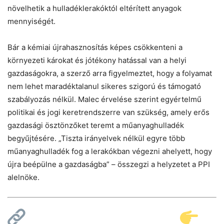
növelhetik a hulladéklerakóktól eltérített anyagok
mennyiségét.
Bár a kémiai újrahasznosítás képes csökkenteni a
környezeti károkat és jótékony hatással van a helyi
gazdaságokra, a szerző arra figyelmeztet, hogy a folyamat
nem lehet maradéktalanul sikeres szigorú és támogató
szabályozás nélkül. Malec érvelése szerint egyértelmű
politikai és jogi keretrendszerre van szükség, amely erős
gazdasági ösztönzőket teremt a műanyaghulladék
begyűjtésére. „Tiszta irányelvek nélkül egyre több
műanyaghulladék fog a lerakókban végezni ahelyett, hogy
újra beépülne a gazdaságba” – összegzi a helyzetet a PPI
alelnöke.