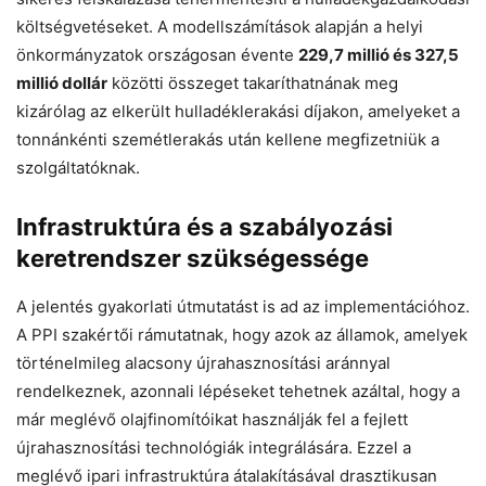
költségvetéseket. A modellszámítások alapján a helyi
önkormányzatok országosan évente
229,7 millió és 327,5
millió dollár
közötti összeget takaríthatnának meg
kizárólag az elkerült hulladéklerakási díjakon, amelyeket a
tonnánkénti szemétlerakás után kellene megfizetniük a
szolgáltatóknak.
Infrastruktúra és a szabályozási
keretrendszer szükségessége
A jelentés gyakorlati útmutatást is ad az implementációhoz.
A PPI szakértői rámutatnak, hogy azok az államok, amelyek
történelmileg alacsony újrahasznosítási aránnyal
rendelkeznek, azonnali lépéseket tehetnek azáltal, hogy a
már meglévő olajfinomítóikat használják fel a fejlett
újrahasznosítási technológiák integrálására. Ezzel a
meglévő ipari infrastruktúra átalakításával drasztikusan