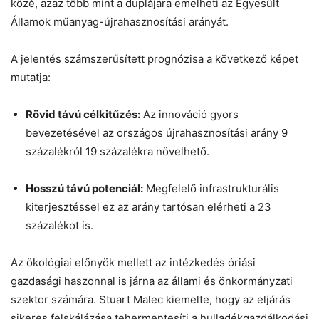
közé, azaz több mint a duplájára emelheti az Egyesült
Államok műanyag-újrahasznosítási arányát.
A jelentés számszerűsített prognózisa a következő képet
mutatja:
Rövid távú célkitűzés:
Az innováció gyors
bevezetésével az országos újrahasznosítási arány 9
százalékról 19 százalékra növelhető.
Hosszú távú potenciál:
Megfelelő infrastrukturális
kiterjesztéssel ez az arány tartósan elérheti a 23
százalékot is.
Az ökológiai előnyök mellett az intézkedés óriási
gazdasági haszonnal is járna az állami és önkormányzati
szektor számára. Stuart Malec kiemelte, hogy az eljárás
sikeres felskálázása tehermentesíti a hulladékgazdálkodási