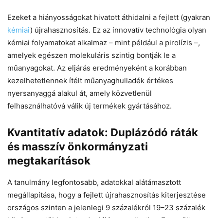
Ezeket a hiányosságokat hivatott áthidalni a fejlett (gyakran
kémiai
) újrahasznosítás. Ez az innovatív technológia olyan
kémiai folyamatokat alkalmaz – mint például a pirolízis –,
amelyek egészen molekuláris szintig bontják le a
műanyagokat. Az eljárás eredményeként a korábban
kezelhetetlennek ítélt műanyaghulladék értékes
nyersanyaggá alakul át, amely közvetlenül
felhasználhatóvá válik új termékek gyártásához.
Kvantitatív adatok: Duplázódó ráták
és masszív önkormányzati
megtakarítások
A tanulmány legfontosabb, adatokkal alátámasztott
megállapítása, hogy a fejlett újrahasznosítás kiterjesztése
országos szinten a jelenlegi 9 százalékról 19–23 százalék