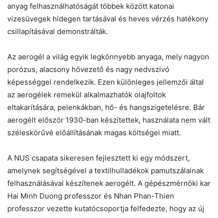
anyag felhasználhatóságát többek között katonai
vizesüvegek hidegen tartásával és heves vérzés hatékony
csillapításával demonstrálták.
Chat
Close
Mr wAIste
Az aerogél a világ egyik legkönnyebb anyaga, mely nagyon
porózus, alacsony hővezető és nagy nedvszívó
Helló! Miben segíthetek ma?
képességgel rendelkezik. Ezen különleges jellemzői által
az aerogélek remekül alkalmazhatók olajfoltok
eltakarítására, pelenkákban, hő- és hangszigetelésre. Bár
aerogélt először 1930-ban készítettek, használata nem vált
széleskörűvé előállításának magas költségei miatt.
A NUS csapata sikeresen fejlesztett ki egy módszert,
amelynek segítségével a textilhulladékok pamutszálainak
felhasználásával készítenek aerogélt. A gépészmérnöki kar
Hai Minh Duong professzor és Nhan Phan-Thien
professzor vezette kutatócsoportja felfedezte, hogy az új