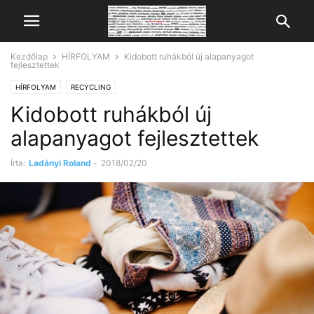
Kezdőlap
HÍRFOLYAM
Kidobott ruhákból új alapanyagot
fejlesztettek
HÍRFOLYAM
RECYCLING
Kidobott ruhákból új
alapanyagot fejlesztettek
Írta:
Ladányi Roland
-
2018/02/20