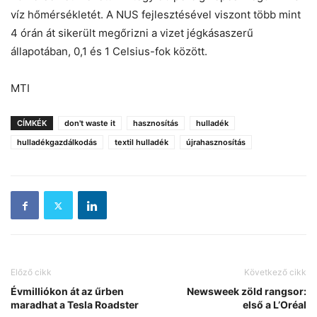
víz hőmérsékletét. A NUS fejlesztésével viszont több mint
4 órán át sikerült megőrizni a vizet jégkásaszerű
állapotában, 0,1 és 1 Celsius-fok között.
MTI
CÍMKÉK
don't waste it
hasznosítás
hulladék
hulladékgazdálkodás
textil hulladék
újrahasznosítás
Előző cikk
Következő cikk
Évmilliókon át az űrben
Newsweek zöld rangsor:
maradhat a Tesla Roadster
első a L’Oréal