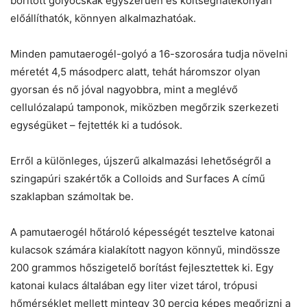
borított golyócskák egyszerűen és költséghatékonyan
előállíthatók, könnyen alkalmazhatóak.
Minden pamutaerogél-golyó a 16-szorosára tudja növelni
méretét 4,5 másodperc alatt, tehát háromszor olyan
gyorsan és nő jóval nagyobbra, mint a meglévő
cellulózalapú tamponok, miközben megőrzik szerkezeti
egységüket – fejtették ki a tudósok.
Erről a különleges, újszerű alkalmazási lehetőségről a
szingapúri szakértők a Colloids and Surfaces A című
szaklapban számoltak be.
A pamutaerogél hőtároló képességét tesztelve katonai
kulacsok számára kialakított nagyon könnyű, mindössze
200 grammos hőszigetelő borítást fejlesztettek ki. Egy
katonai kulacs általában egy liter vizet tárol, trópusi
hőmérséklet mellett mintegy 30 percig képes megőrizni a