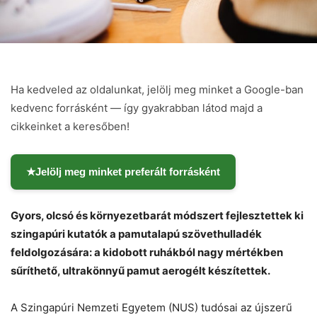
Ha kedveled az oldalunkat, jelölj meg minket a Google-ban
kedvenc forrásként — így gyakrabban látod majd a
cikkeinket a keresőben!
★
Jelölj meg minket preferált forrásként
Gyors, olcsó és környezetbarát módszert fejlesztettek ki
szingapúri kutatók a pamutalapú szövethulladék
feldolgozására: a kidobott ruhákból nagy mértékben
sűríthető, ultrakönnyű pamut aerogélt készítettek.
A Szingapúri Nemzeti Egyetem (NUS) tudósai az újszerű