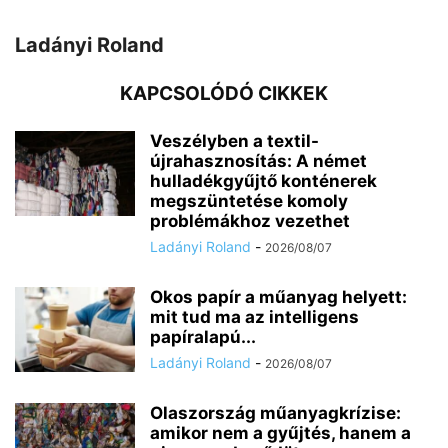
Ladányi Roland
KAPCSOLÓDÓ CIKKEK
Veszélyben a textil-
újrahasznosítás: A német
hulladékgyűjtő konténerek
megszüntetése komoly
problémákhoz vezethet
Ladányi Roland
-
2026/08/07
Okos papír a műanyag helyett:
mit tud ma az intelligens
papíralapú...
Ladányi Roland
-
2026/08/07
Olaszország műanyagkrízise:
amikor nem a gyűjtés, hanem a