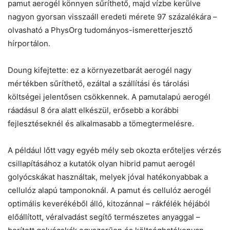
pamut aerogél könnyen sűríthető, majd vízbe kerülve
nagyon gyorsan visszaáll eredeti mérete 97 százalékára –
olvasható a PhysOrg tudományos-ismeretterjesztő
hírportálon.
Doung kifejtette: ez a környezetbarát aerogél nagy
mértékben sűríthető, ezáltal a szállítási és tárolási
költségei jelentősen csökkennek. A pamutalapú aerogél
ráadásul 8 óra alatt elkészül, erősebb a korábbi
fejlesztéseknél és alkalmasabb a tömegtermelésre.
A például lőtt vagy egyéb mély seb okozta erőteljes vérzés
csillapításához a kutatók olyan hibrid pamut aerogél
golyócskákat használtak, melyek jóval hatékonyabbak a
cellulóz alapú tamponoknál. A pamut és cellulóz aerogél
optimális keverékéből álló, kitozánnal – rákfélék héjából
előállított, véralvadást segítő természetes anyaggal –