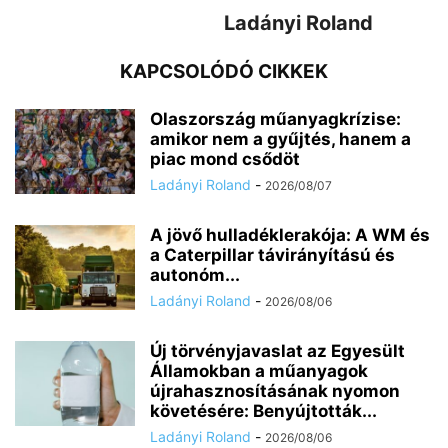
Ladányi Roland
KAPCSOLÓDÓ CIKKEK
Olaszország műanyagkrízise:
amikor nem a gyűjtés, hanem a
piac mond csődöt
Ladányi Roland
-
2026/08/07
A jövő hulladéklerakója: A WM és
a Caterpillar távirányítású és
autonóm...
Ladányi Roland
-
2026/08/06
Új törvényjavaslat az Egyesült
Államokban a műanyagok
újrahasznosításának nyomon
követésére: Benyújtották...
Ladányi Roland
-
2026/08/06