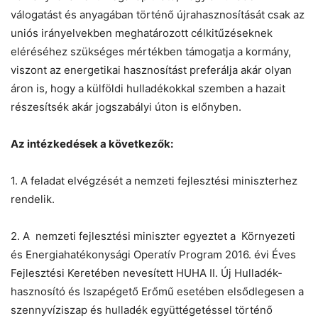
válogatást és anyagában történő újrahasznosítását csak az
uniós irányelvekben meghatározott célkitűzéseknek
eléréséhez szükséges mértékben támogatja a kormány,
viszont az energetikai hasznosítást preferálja akár olyan
áron is, hogy a külföldi hulladékokkal szemben a hazait
részesítsék akár jogszabályi úton is előnyben.
Chat
Close
Mr wAIste
Az intézkedések a következők:
Helló! Miben segíthetek ma?
1. A feladat elvégzését a nemzeti fejlesztési miniszterhez
rendelik.
2. A nemzeti fejlesztési miniszter egyeztet a Környezeti
és Energiahatékonysági Operatív Program 2016. évi Éves
Fejlesztési Keretében nevesített HUHA II. Új Hulladék-
hasznosító és Iszapégető Erőmű esetében elsődlegesen a
szennyvíziszap és hulladék együttégetéssel történő