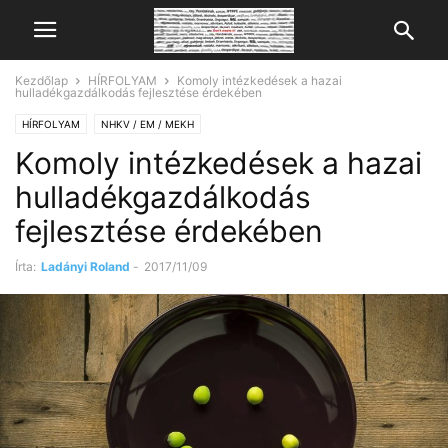
Kezdőlap
HÍRFOLYAM
Komoly intézkedések a hazai
hulladékgazdálkodás fejlesztése érdekében
HÍRFOLYAM
NHKV / EM / MEKH
Komoly intézkedések a hazai
hulladékgazdálkodás
fejlesztése érdekében
Írta:
Ladányi Roland
-
2017/11/09