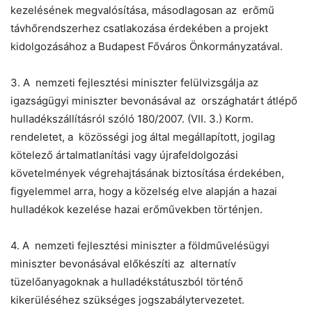
kezelésének megvalósítása, másodlagosan az erőmű
távhőrendszerhez csatlakozása érdekében a projekt
kidolgozásához a Budapest Főváros Önkormányzatával.
3. A nemzeti fejlesztési miniszter felülvizsgálja az
igazságügyi miniszter bevonásával az országhatárt átlépő
hulladékszállításról szóló 180/2007. (VII. 3.) Korm.
rendeletet, a közösségi jog által megállapított, jogilag
kötelező ártalmatlanítási vagy újrafeldolgozási
követelmények végrehajtásának biztosítása érdekében,
figyelemmel arra, hogy a közelség elve alapján a hazai
hulladékok kezelése hazai erőművekben történjen.
4. A nemzeti fejlesztési miniszter a földművelésügyi
miniszter bevonásával előkészíti az alternatív
tüzelőanyagoknak a hulladékstátuszból történő
kikerüléséhez szükséges jogszabálytervezetet.