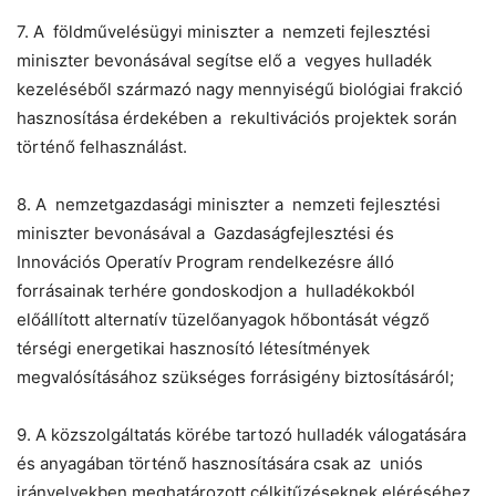
7. A földművelésügyi miniszter a nemzeti fejlesztési
miniszter bevonásával segítse elő a vegyes hulladék
kezeléséből származó nagy mennyiségű biológiai frakció
hasznosítása érdekében a rekultivációs projektek során
történő felhasználást.
8. A nemzetgazdasági miniszter a nemzeti fejlesztési
miniszter bevonásával a Gazdaságfejlesztési és
Innovációs Operatív Program rendelkezésre álló
forrásainak terhére gondoskodjon a hulladékokból
előállított alternatív tüzelőanyagok hőbontását végző
térségi energetikai hasznosító létesítmények
megvalósításához szükséges forrásigény biztosításáról;
9. A közszolgáltatás körébe tartozó hulladék válogatására
és anyagában történő hasznosítására csak az uniós
irányelvekben meghatározott célkitűzéseknek eléréséhez