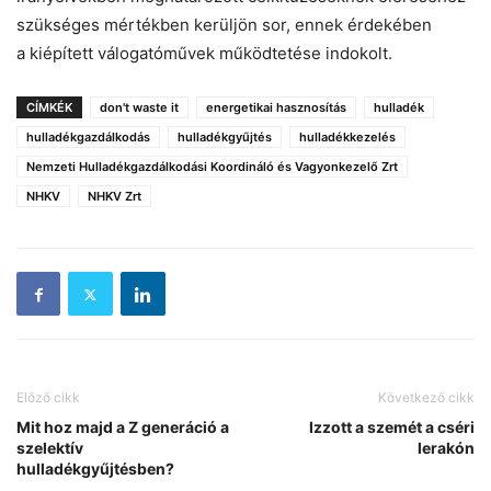
szükséges mértékben kerüljön sor, ennek érdekében
a kiépített válogatóművek működtetése indokolt.
CÍMKÉK
don't waste it
energetikai hasznosítás
hulladék
hulladékgazdálkodás
hulladékgyűjtés
hulladékkezelés
Nemzeti Hulladékgazdálkodási Koordináló és Vagyonkezelő Zrt
NHKV
NHKV Zrt
Előző cikk
Következő cikk
Mit hoz majd a Z generáció a
Izzott a szemét a cséri
szelektív
lerakón
hulladékgyűjtésben?