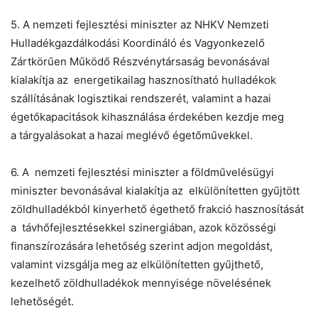
5. A nemzeti fejlesztési miniszter az NHKV Nemzeti
Hulladékgazdálkodási Koordináló és Vagyonkezelő
Zártkörűen Működő Részvénytársaság bevonásával
kialakítja az energetikailag hasznosítható hulladékok
szállításának logisztikai rendszerét, valamint a hazai
égetőkapacitások kihasználása érdekében kezdje meg
a tárgyalásokat a hazai meglévő égetőművekkel.
6. A nemzeti fejlesztési miniszter a földművelésügyi
miniszter bevonásával kialakítja az elkülönítetten gyűjtött
zöldhulladékból kinyerhető égethető frakció hasznosítását
a távhőfejlesztésekkel szinergiában, azok közösségi
finanszírozására lehetőség szerint adjon megoldást,
valamint vizsgálja meg az elkülönítetten gyűjthető,
kezelhető zöldhulladékok mennyisége növelésének
lehetőségét.