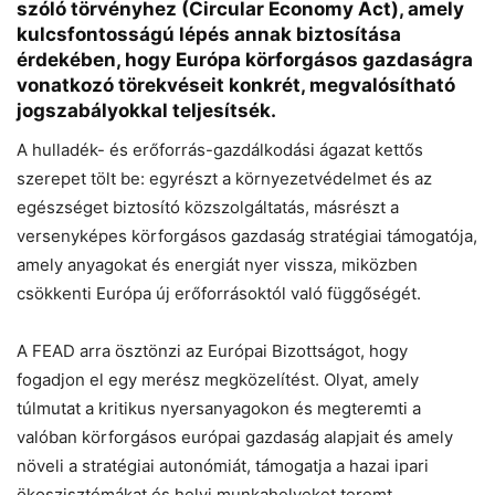
szóló törvényhez (Circular Economy Act), amely
kulcsfontosságú lépés annak biztosítása
érdekében, hogy Európa körforgásos gazdaságra
vonatkozó törekvéseit konkrét, megvalósítható
jogszabályokkal teljesítsék.
A hulladék- és erőforrás-gazdálkodási ágazat kettős
szerepet tölt be: egyrészt a környezetvédelmet és az
egészséget biztosító közszolgáltatás, másrészt a
versenyképes körforgásos gazdaság stratégiai támogatója,
amely anyagokat és energiát nyer vissza, miközben
csökkenti Európa új erőforrásoktól való függőségét.
Chat
Close
Mr wAIste
A FEAD arra ösztönzi az Európai Bizottságot, hogy
Helló! Miben segíthetek ma?
fogadjon el egy merész megközelítést. Olyat, amely
túlmutat a kritikus nyersanyagokon és megteremti a
valóban körforgásos európai gazdaság alapjait és amely
növeli a stratégiai autonómiát, támogatja a hazai ipari
ökoszisztémákat és helyi munkahelyeket teremt.