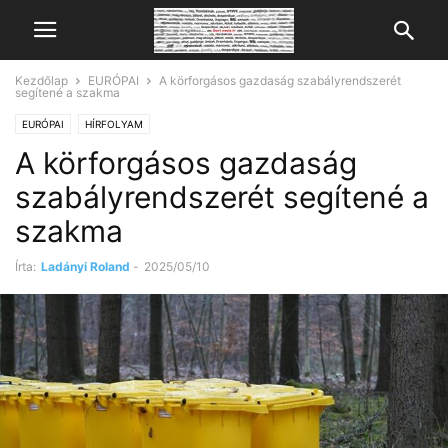
Kezdőlap
EURÓPAI
A körforgásos gazdaság szabályrendszerét
segítené a szakma
EURÓPAI
HÍRFOLYAM
A körforgásos gazdaság
szabályrendszerét segítené a
szakma
Írta:
Ladányi Roland
-
2025/05/10