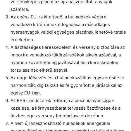
versenyképes piacot az újrahasznosított anyagok
számára.
Az egész EU-ra kiterjedő, a hulladékok végére
vonatkozó kritériumok elfogadása a másodlagos
nyersanyagok valódi egységes piacának lehetővé tétele
érdekében.
A tisztességes kereskedelem és verseny biztosítása az
importra vonatkozó tükörzáradékok alkalmazásával, a
nyomon követhetőség javításával és a kereskedelem
torzulásainak elkerülésével.
Az engedélyezés és a hulladékszállítás egyszerűsítése
harmonizált, digitalizált és felgyorsított eljárásokkal az
egész EU-ban.
Az EPR-rendszerek reformja a piaci hiányosságok
kezelése, a környezetbarát tervezés ösztönzése és a
tisztességes verseny fenntartása érdekében.
A nem újrahasznosítható hulladékok energetikai
hasznosításának támogatása, valamint az infrastruktúra