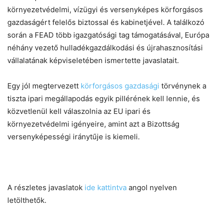
környezetvédelmi, vízügyi és versenyképes körforgásos
gazdaságért felelős biztossal és kabinetjével. A találkozó
során a FEAD több igazgatósági tag támogatásával, Európa
néhány vezető hulladékgazdálkodási és újrahasznosítási
vállalatának képviseletében ismertette javaslatait.
Egy jól megtervezett
körforgásos gazdasági
törvénynek a
tiszta ipari megállapodás egyik pillérének kell lennie, és
közvetlenül kell válaszolnia az EU ipari és
környezetvédelmi igényeire, amint azt a Bizottság
versenyképességi iránytűje is kiemeli.
A részletes javaslatok
ide kattintva
angol nyelven
letölthetők.