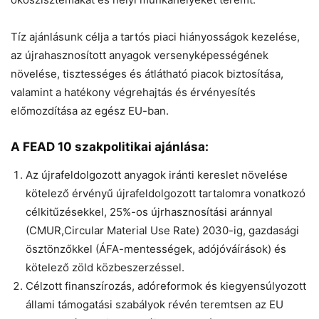
Tíz ajánlásunk célja a tartós piaci hiányosságok kezelése,
az újrahasznosított anyagok versenyképességének
növelése, tisztességes és átlátható piacok biztosítása,
valamint a hatékony végrehajtás és érvényesítés
előmozdítása az egész EU-ban.
A FEAD 10 szakpolitikai ajánlása:
Az újrafeldolgozott anyagok iránti kereslet növelése
kötelező érvényű újrafeldolgozott tartalomra vonatkozó
célkitűzésekkel, 25%-os újrhasznosítási aránnyal
(CMUR,Circular Material Use Rate) 2030-ig, gazdasági
ösztönzőkkel (ÁFA-mentességek, adójóváírások) és
kötelező zöld közbeszerzéssel.
Célzott finanszírozás, adóreformok és kiegyensúlyozott
állami támogatási szabályok révén teremtsen az EU