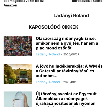
csomagolást vezet be az
kórokozók szállítói
Amazon
Ladányi Roland
KAPCSOLÓDÓ CIKKEK
Olaszország műanyagkrízise:
amikor nem a gyűjtés, hanem a
piac mond csődöt
Ladányi Roland
-
2026/08/07
A jövő hulladéklerakója: A WM és
a Caterpillar távirányítású és
autonóm...
Ladányi Roland
-
2026/08/06
Új törvényjavaslat az Egyesült
Államokban a műanyagok
újrahasznosításának nyomon