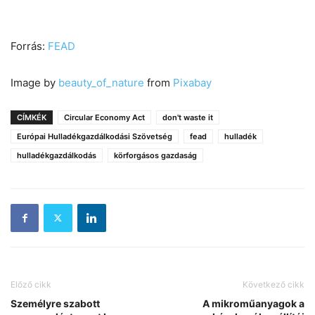
Forrás:
FEAD
Image by
beauty_of_nature
from
Pixabay
CÍMKÉK
Circular Economy Act
don't waste it
Európai Hulladékgazdálkodási Szövetség
fead
hulladék
hulladékgazdálkodás
körforgásos gazdaság
Előző cikk
Következő cikk
Személyre szabott
A mikroműanyagok a