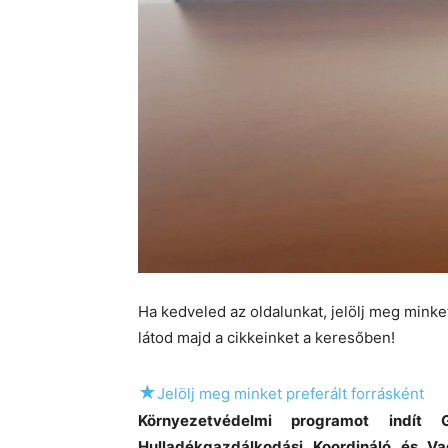
Ha kedveled az oldalunkat, jelölj meg mink
látod majd a cikkeinket a keresőben!
★
Jelölj meg minket preferált forrásként
Környezetvédelmi programot indít 
Hulladékgazdálkodási Koordináló és V