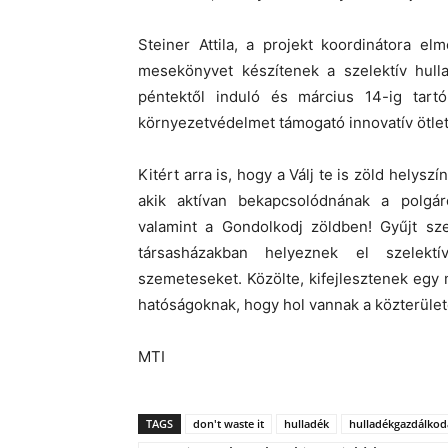
Steiner Attila, a projekt koordinátora e
mesekönyvet készítenek a szelektív hulla
péntektől induló és március 14-ig tartó
környezetvédelmet támogató innovatív ötle
Kitért arra is, hogy a Válj te is zöld helys
akik aktívan bekapcsolódnának a polgá
valamint a Gondolkodj zöldben! Gyűjt sze
társasházakban helyeznek el szelektí
szemeteseket. Közölte, kifejlesztenek egy m
hatóságoknak, hogy hol vannak a közterülete
MTI
TAGS
don't waste it
hulladék
hulladékgazdálkod