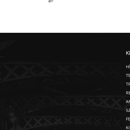
el?
K
H
T
T
R
A
S
F
Ki