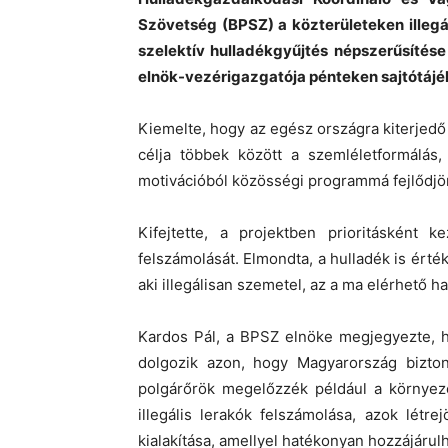
Szövetség (BPSZ) a közterületeken illegá
szelektív hulladékgyűjtés népszerűsíté
elnök-vezérigazgatója pénteken sajtótáj
Kiemelte, hogy az egész országra kiterjedő p
célja többek között a szemléletformálás,
motivációból közösségi programmá fejlődjö
Kifejtette, a projektben prioritásként k
felszámolását. Elmondta, a hulladék is érték
aki illegálisan szemetel, az a ma elérhető ha
Kardos Pál, a BPSZ elnöke megjegyezte, h
dolgozik azon, hogy Magyarország bizton
polgárőrök megelőzzék például a környeze
illegális lerakók felszámolása, azok létr
kialakítása, amellyel hatékonyan hozzájáru