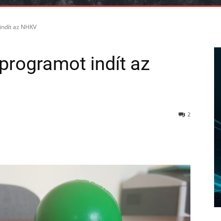
indít az NHKV
programot indít az
2