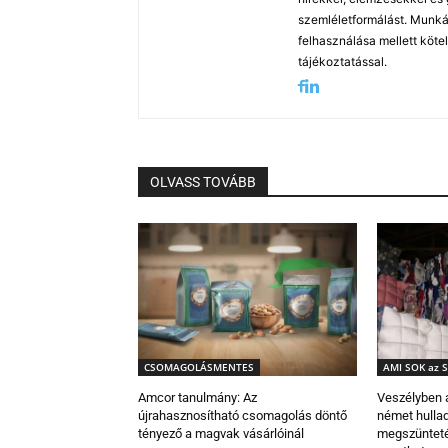
szemléletformálást. Munká
felhasználása mellett köte
tájékoztatással.
OLVASS TOVÁBB
CSOMAGOLÁSMENTES
AMI SOK az S
Amcor tanulmány: Az
Veszélyben a
újrahasznosítható csomagolás döntő
német hulla
tényező a magvak vásárlóinál
megszüntet