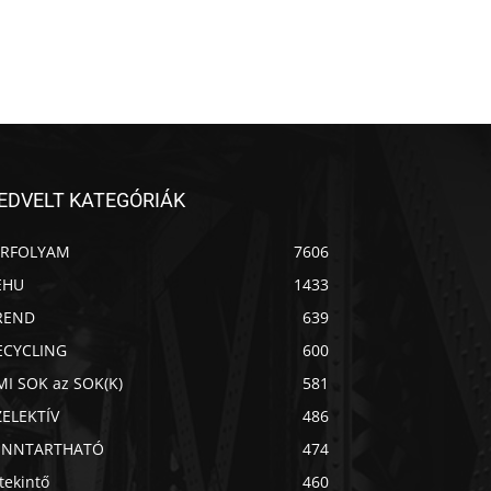
EDVELT KATEGÓRIÁK
ÍRFOLYAM
7606
EHU
1433
REND
639
ECYCLING
600
MI SOK az SOK(K)
581
ZELEKTÍV
486
ENNTARTHATÓ
474
Chat
Mr wAIste
tekintő
460