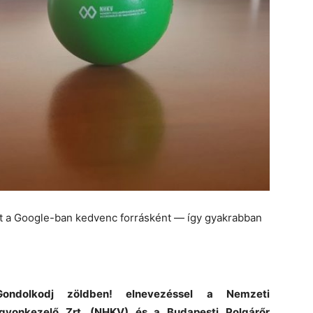
et a Google-ban kedvenc forrásként — így gyakrabban
Gondolkodj zöldben! elnevezéssel a Nemzeti
agyonkezelő Zrt. (NHKV) és a Budapesti Polgárőr