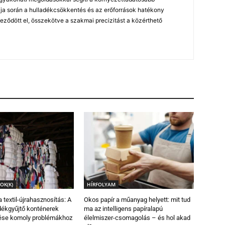
ja során a hulladékcsökkentés és az erőforrások hatékony
leződött el, összekötve a szakmai precizitást a közérthető
OK(K)
HÍRFOLYAM
 textil-újrahasznosítás: A
Okos papír a műanyag helyett: mit tud
dékgyűjtő konténerek
ma az intelligens papíralapú
ése komoly problémákhoz
élelmiszer-csomagolás – és hol akad