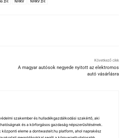
ő Zrt
NHKV
NHKV Zrt
Következő cikk
A magyar autósok negyede nyitott az elektromos
autó vásárlásra
édelmi szakember és hulladékgazdálkodási szakértő, aki
arthatóságnak és a körforgásos gazdaság népszerűsítésének.
özponti eleme a dontwasteit.hu platform, ahol naprakész
 gyakorlati megoldásokkal segíti a környezettudatosabb