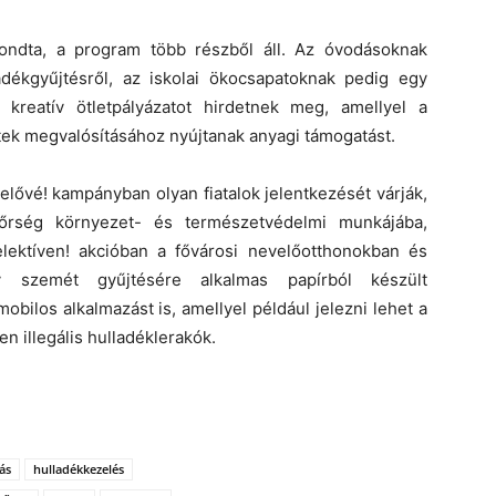
lmondta, a program több részből áll. Az óvodásoknak
dékgyűjtésről, az iskolai ökocsapatoknak pedig egy
 kreatív ötletpályázatot hirdetnek meg, amellyel a
tek megvalósításához nyújtanak anyagi támogatást.
zínelővé! kampányban olyan fiatalok jelentkezését várják,
rőrség környezet- és természetvédelmi munkájába,
lektíven! akcióban a fővárosi nevelőotthonokban és
v szemét gyűjtésére alkalmas papírból készült
obilos alkalmazást is, amellyel például jelezni lehet a
n illegális hulladéklerakók.
ás
hulladékkezelés