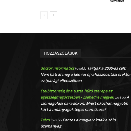
vezethet
HOZZÁSZÓLÁSOK
doctor informatics
Tartják a 2030-as célt:
tovább
Nem hátrál meg a kémiai újrahasznosítási szektor
az iparági ellenszélben
Ételbiztonság és a tiszta hűtő szerepe az
egészségmegőrzésben - Zsebedre megyek
A
tovább
csomagolási paradoxon: Miért okozhat nagyobb
kárt a műanyagok teljes száműzése?
Telco
Fontos a magyaroknak a zöld
tovább
üzemanyag