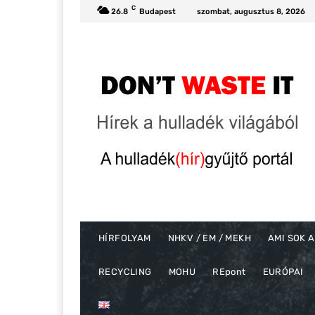
C
26.8
Budapest
szombat, augusztus 8, 2026
HÍRFOLYAM
NHKV / EM / MEKH
AMI SOK A
RECYCLING
MOHU
REpont
EURÓPAI