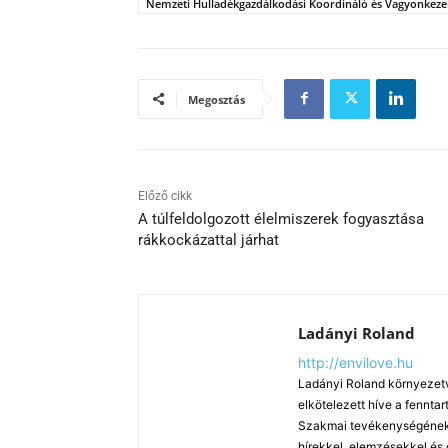
Nemzeti Hulladékgazdálkodási Koordináló és Vagyonkezel
Megosztás
Előző cikk
A túlfeldolgozott élelmiszerek fogyasztása
rákkockázattal járhat
Ladányi Roland
http://envilove.hu
Ladányi Roland környezetv
elkötelezett híve a fennt
Szakmai tevékenységének k
hírekkel, elemzésekkel és