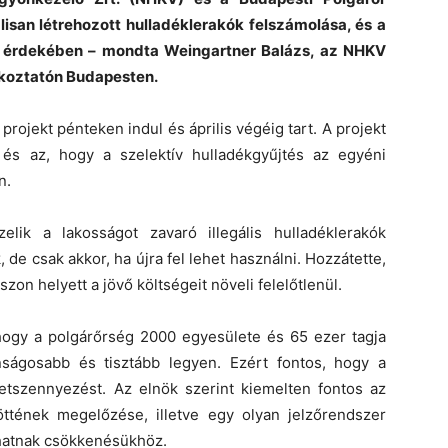
lisan létrehozott hulladéklerakók felszámolása, és a
se érdekében – mondta Weingartner Balázs, az NHKV
ékoztatón Budapesten.
rojekt pénteken indul és április végéig tart. A projekt
 és az, hogy a szelektív hulladékgyűjtés az egyéni
n.
ezelik a lakosságot zavaró illegális hulladéklerakók
, de csak akkor, ha újra fel lehet használni. Hozzátette,
szon helyett a jövő költségeit növeli felelőtlenül.
ogy a polgárőrség 2000 egyesülete és 65 ezer tagja
ságosabb és tisztább legyen. Ezért fontos, hogy a
tszennyezést. Az elnök szerint kiemelten fontos az
ejöttének megelőzése, illetve egy olyan jelzőrendszer
lhatnak csökkenésükhöz.