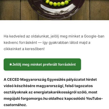
Ha kedveled az oldalunkat, jelölj meg minket a Google-ban
kedvenc forrásként — így gyakrabban látod majd a
cikkeinket a keresőben!
★
Jelölj meg minket preferált forrásként
A CECED Magyarország Egyesülés pályázatot hirdet
videó készítésére magyarországi, felső tagozatos
osztályoknak az energiatakarékosságról szóló, most
megújuló forgomorgo.hu oldalhoz kapcsolódó YouTube-
Chat
Close
Mr wAIste
csatornához.