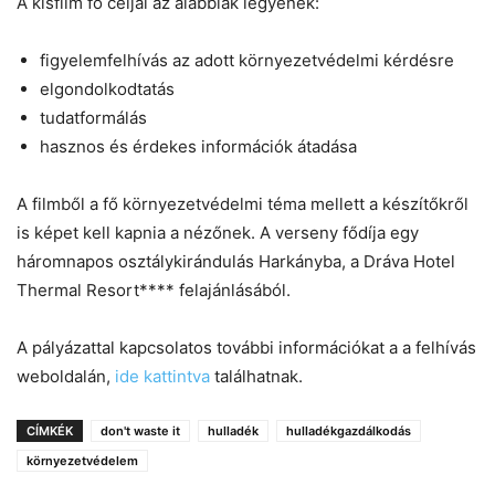
A kisfilm fő céljai az alábbiak legyenek:
figyelemfelhívás az adott környezetvédelmi kérdésre
elgondolkodtatás
tudatformálás
hasznos és érdekes információk átadása
A filmből a fő környezetvédelmi téma mellett a készítőkről
is képet kell kapnia a nézőnek. A verseny fődíja egy
háromnapos osztálykirándulás Harkányba, a Dráva Hotel
Thermal Resort**** felajánlásából.
A pályázattal kapcsolatos további információkat a a felhívás
weboldalán,
ide kattintva
találhatnak.
CÍMKÉK
don't waste it
hulladék
hulladékgazdálkodás
környezetvédelem