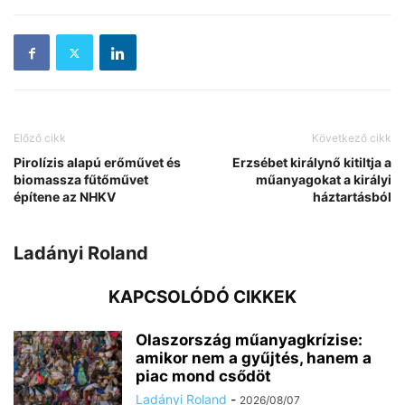
Előző cikk
Következő cikk
Pirolízis alapú erőművet és
Erzsébet királynő kitiltja a
biomassza fűtőművet
műanyagokat a királyi
építene az NHKV
háztartásból
Ladányi Roland
KAPCSOLÓDÓ CIKKEK
Olaszország műanyagkrízise:
amikor nem a gyűjtés, hanem a
piac mond csődöt
Ladányi Roland
-
2026/08/07