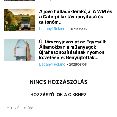
A jövő hulladéklerakója: A WM és
a Caterpillar távirányítású és
autonóm...
Ladányi Roland
-
2026/08/06
Új törvényjavaslat az Egyesült
Államokban a műanyagok
újrahasznosításának nyomon
követésére: Benyújtották...
Ladányi Roland
-
2026/08/06
NINCS HOZZÁSZÓLÁS
HOZZÁSZÓLOK A CIKKHEZ