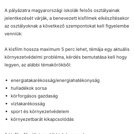
Helló! Miben segíthetek ma?
A pályázatra magyarországi iskolák felsős osztályainak
jelentkezését várják, a benevezett kisfilmek elkészítésekor
az osztályoknak a következő szempontokat kell figyelembe
venniük:
A kisfilm hossza maximum 5 perc lehet, témája egy aktuális
környezetvédelmi probléma, kérdés bemutatása kell hogy
legyen, az alábbi témakörökből:
energiatakarékosság/energiahatékonyság
hulladékok sorsa
körforgásos gazdaság
víztakarékosság
sport és környezetvédelem
környezetbarát kikapcsolódás