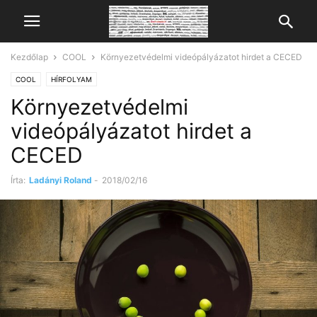
Kezdőlap
COOL
Környezetvédelmi videópályázatot hirdet a CECED
COOL
HÍRFOLYAM
Környezetvédelmi
videópályázatot hirdet a
CECED
Írta:
Ladányi Roland
-
2018/02/16