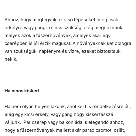
Ahhoz, hogy megtegyük az első lépéseket, még csak
Chat
Close
Mr wAIste
erkélyre vagy gangra sincs szükség, elég megnéznünk,
melyek azok a fűszernövények, amelyek akár egy
Helló! Miben segíthetek ma?
cserépben is jól érzik magukat. A növényeknek két dologra
van szükségük: napfényre és vízre, ezeket biztosítsuk
nekik.
Ha nincs kiskert
Ha nem olyan helyen lakunk, ahol kert is rendelkezésre áll,
elég egy kicsi erkély, vagy gang hogy kiskertésszé
váljunk. Pár cserép vagy balkonláda is elegendő ahhoz,
hogy a fűszernövények mellett akár paradicsomot, csilit,