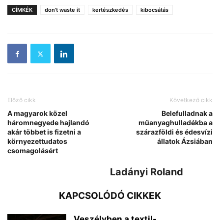
CÍMKÉK
don't waste it
kertészkedés
kibocsátás
Előző cikk
Következő cikk
A magyarok közel
Belefulladnak a
háromnegyede hajlandó
műanyaghulladékba a
akár többet is fizetni a
szárazföldi és édesvízi
környezettudatos
állatok Ázsiában
csomagolásért
Ladányi Roland
KAPCSOLÓDÓ CIKKEK
Veszélyben a textil-