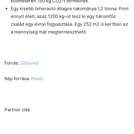
kilométeren 150 kg CO2-t termelnek.
Egy kisebb teherautó átlagos rakománya 1,2 tonna. Pont
ennyit ételt, azaz 1200 kg-ot tesz ki egy háromfős
család egy évnyi fogyasztása. Egy 252 m2-s kertben ez
a mennyiség már megtermeszthető.
Forrás:
Zöldunió
Kép forrása:
Pexel
Partner cikk