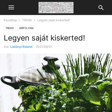
Kezdőlap
TREND
Legyen saját kiskerted!
TREND
HÍRFOLYAM
Legyen saját kiskerted!
Írta:
Ladányi Roland
-
2021/08/31