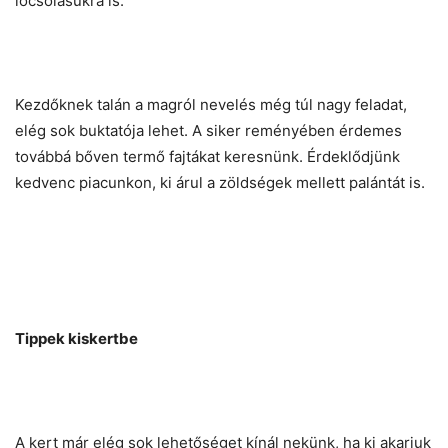
locsolásukra is.
Kezdőknek talán a magról nevelés még túl nagy feladat,
elég sok buktatója lehet. A siker reményében érdemes
továbbá bőven termő fajtákat keresnünk. Érdeklődjünk
kedvenc piacunkon, ki árul a zöldségek mellett palántát is.
Tippek kiskertbe
A kert már elég sok lehetőséget kínál nekünk, ha ki akarjuk