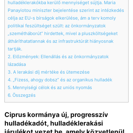
hulladéklerakókba kerülő mennyiséget sújtja. Maria
Panayiotou miniszter bejelentése szerint az intézkedés
célja az EU-s bírságok elkerülése, ám a terv komoly
politikai feszültséget szült: az önkormányzatok
„szemétháborút” hirdettek, mivel a pluszköltségeket
átháríthatatlannak és az infrastruktúrát hiányosnak
tartják.
2.
Előzmények: Ellenállás és az önkormányzatok
lázadása
3.
A lerakási díj mértéke és ütemezése
4.
„Fizess, ahogy dobsz” és az organikus hulladék
5.
Mennyiségi célok és az uniós nyomás
6.
Összegzés
Ciprus kormánya új, progresszív
hulladékadót, hulladéklerakási
járulékot vezet be, amely közvetlenül