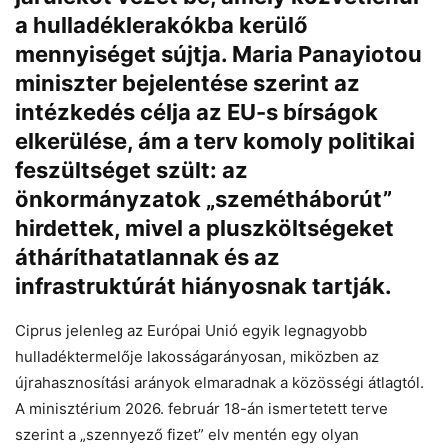
a hulladéklerakókba kerülő
Chat
Close
Mr wAIste
mennyiséget sújtja. Maria Panayiotou
miniszter bejelentése szerint az
Helló! Miben segíthetek ma?
intézkedés célja az EU-s bírságok
elkerülése, ám a terv komoly politikai
feszültséget szült: az
önkormányzatok „szemétháborút”
hirdettek, mivel a pluszköltségeket
átháríthatatlannak és az
infrastruktúrát hiányosnak tartják.
Ciprus jelenleg az Európai Unió egyik legnagyobb
hulladéktermelője lakosságarányosan, miközben az
újrahasznosítási arányok elmaradnak a közösségi átlagtól.
A minisztérium 2026. február 18-án ismertetett terve
szerint a „szennyező fizet” elv mentén egy olyan