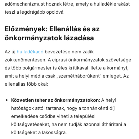
adómechanizmust hoznak létre, amely a hulladéklerakást
teszi a legdrágább opcióvá.
Előzmények: Ellenállás és az
önkormányzatok lázadása
Az új
hulladékadó
bevezetése nem zajlik
zökkenőmentesen. A ciprusi önkormányzatok szövetsége
és több polgármester is éles kritikával illette a kormányt,
amit a helyi média csak „szemétháborúként” emleget. Az
ellenállás főbb okai:
Közvetlen teher az önkormányzatokon:
A helyi
hatóságok attól tartanak, hogy a tonnánkénti díj
emelkedése csődbe viheti a települési
költségvetéseket, ha nem tudják azonnal áthárítani a
költségeket a lakosságra.