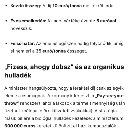
Kezdő összeg:
A díj
10 euró/tonna
mértékről indul.
Éves emelkedés:
Az adó mértéke évente
5 euróval
növekszik.
Felső határ:
Az emelés egészen addig folytatódik, amíg
el nem éri a
35 euró/tonna
összeget.
„Fizess, ahogy dobsz” és az organikus
hulladék
A miniszter hangsúlyozta, hogy a lerakási díj csak az egyik
eleme a csomagnak. A kormány kiterjeszti a
„Pay-as-you-
throw”
rendszert, ahol a lakosok a termelt mennyiség után
fizetnek (például előre kifizetett zsákokkal). A stratégia
másik pillére a biológiai hulladék kezelése: a minisztérium
600 000 eurós
keretet különített el házi komposztálók