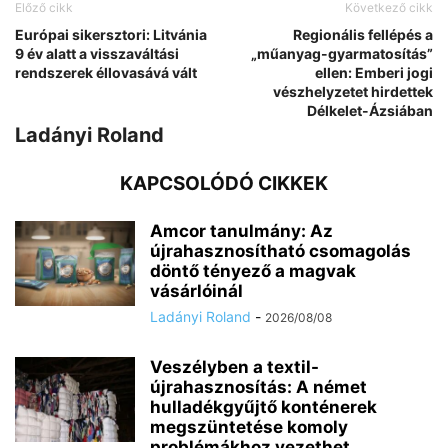
Előző cikk
Következő cikk
Európai sikersztori: Litvánia
Regionális fellépés a
9 év alatt a visszaváltási
„műanyag-gyarmatosítás”
rendszerek éllovasává vált
ellen: Emberi jogi
vészhelyzetet hirdettek
Délkelet-Ázsiában
Ladányi Roland
KAPCSOLÓDÓ CIKKEK
Amcor tanulmány: Az
újrahasznosítható csomagolás
döntő tényező a magvak
vásárlóinál
Ladányi Roland
-
2026/08/08
Veszélyben a textil-
újrahasznosítás: A német
hulladékgyűjtő konténerek
megszüntetése komoly
problémákhoz vezethet