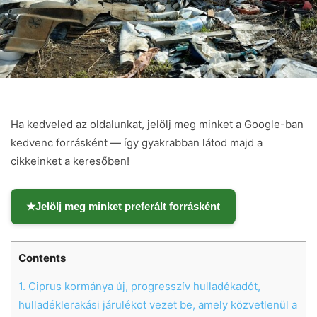
Ha kedveled az oldalunkat, jelölj meg minket a Google-ban
kedvenc forrásként — így gyakrabban látod majd a
cikkeinket a keresőben!
★
Jelölj meg minket preferált forrásként
Contents
1.
Ciprus kormánya új, progresszív hulladékadót,
hulladéklerakási járulékot vezet be, amely közvetlenül a