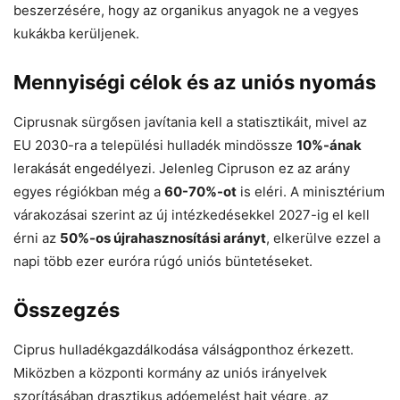
beszerzésére, hogy az organikus anyagok ne a vegyes
kukákba kerüljenek.
Mennyiségi célok és az uniós nyomás
Ciprusnak sürgősen javítania kell a statisztikáit, mivel az
EU 2030-ra a települési hulladék mindössze
10%-ának
lerakását engedélyezi. Jelenleg Cipruson ez az arány
egyes régiókban még a
60-70%-ot
is eléri. A minisztérium
várakozásai szerint az új intézkedésekkel 2027-ig el kell
érni az
50%-os újrahasznosítási arányt
, elkerülve ezzel a
napi több ezer euróra rúgó uniós büntetéseket.
Összegzés
Ciprus hulladékgazdálkodása válságponthoz érkezett.
Miközben a központi kormány az uniós irányelvek
szorításában drasztikus adóemelést hajt végre, az