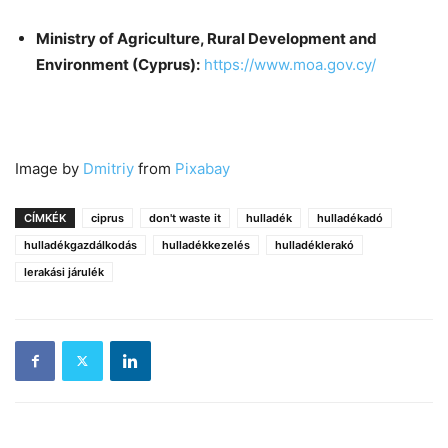
Ministry of Agriculture, Rural Development and
Environment (Cyprus):
https://www.moa.gov.cy/
Image by
Dmitriy
from
Pixabay
CÍMKÉK
ciprus
don't waste it
hulladék
hulladékadó
hulladékgazdálkodás
hulladékkezelés
hulladéklerakó
lerakási járulék