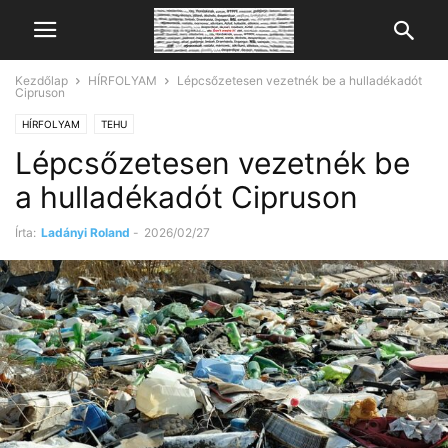
Kezdőlap
HÍRFOLYAM
Lépcsőzetesen vezetnék be a hulladékadót
Cipruson
HÍRFOLYAM
TEHU
Lépcsőzetesen vezetnék be
a hulladékadót Cipruson
Írta:
Ladányi Roland
-
2026/02/27