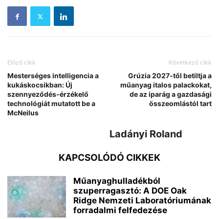
Előző cikk
Következő cikk
Mesterséges intelligencia a
Grúzia 2027-től betiltja a
kukáskocsikban: Új
műanyag italos palackokat,
szennyeződés-érzékelő
de az iparág a gazdasági
technológiát mutatott be a
összeomlástól tart
McNeilus
Ladányi Roland
KAPCSOLÓDÓ CIKKEK
Műanyaghulladékból
szuperragasztó: A DOE Oak
Ridge Nemzeti Laboratóriumának
forradalmi felfedezése