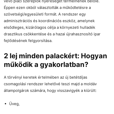
vevő piaci szereplők nyereséget termelnének belőle.
Éppen ezen okból választották a működtetésre a
szövetségi/egyesületi formát. A rendszer egy
adminisztrációs és koordinációs eszköz, amelynek
elsődleges, kizárólagos célja a környezeti hulladék
drasztikus csökkentése és a hazai újrahasznosító ipar
fejlődésének felgyorsítása.
2 lej minden palackért: Hogyan
működik a gyakorlatban?
A törvényi keretek értelmében az új betétdíjas
csomagolási rendszer lehetővé teszi majd a moldáv
állampolgárok számára, hogy visszavigyék a kiürült:
Üveg,