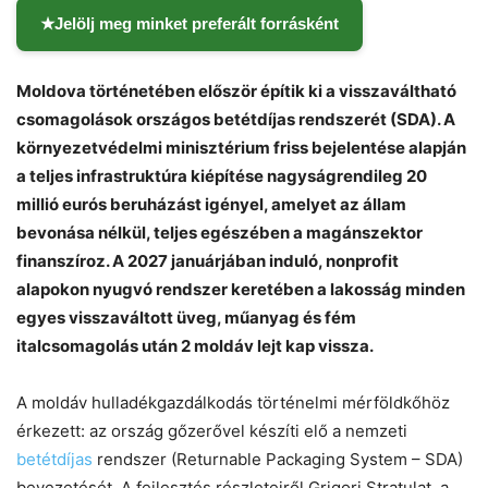
★
Jelölj meg minket preferált forrásként
Moldova történetében először építik ki a visszaváltható
csomagolások országos betétdíjas rendszerét (SDA). A
környezetvédelmi minisztérium friss bejelentése alapján
a teljes infrastruktúra kiépítése nagyságrendileg 20
millió eurós beruházást igényel, amelyet az állam
bevonása nélkül, teljes egészében a magánszektor
finanszíroz. A 2027 januárjában induló, nonprofit
alapokon nyugvó rendszer keretében a lakosság minden
egyes visszaváltott üveg, műanyag és fém
italcsomagolás után 2 moldáv lejt kap vissza.
A moldáv hulladékgazdálkodás történelmi mérföldkőhöz
érkezett: az ország gőzerővel készíti elő a nemzeti
betétdíjas
rendszer (Returnable Packaging System – SDA)
bevezetését. A fejlesztés részleteiről Grigori Stratulat, a