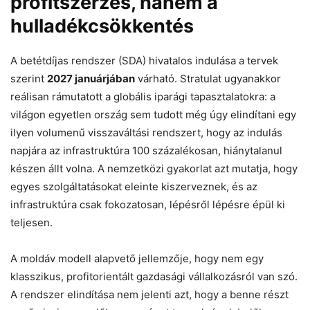
profitszerzés, hanem a
hulladékcsökkentés
A betétdíjas rendszer (SDA) hivatalos indulása a tervek
szerint
2027 januárjában
várható. Stratulat ugyanakkor
reálisan rámutatott a globális iparági tapasztalatokra: a
világon egyetlen ország sem tudott még úgy elindítani egy
ilyen volumenű visszaváltási rendszert, hogy az indulás
napjára az infrastruktúra 100 százalékosan, hiánytalanul
készen állt volna. A nemzetközi gyakorlat azt mutatja, hogy
egyes szolgáltatásokat eleinte kiszerveznek, és az
infrastruktúra csak fokozatosan, lépésről lépésre épül ki
teljesen.
A moldáv modell alapvető jellemzője, hogy nem egy
klasszikus, profitorientált gazdasági vállalkozásról van szó.
A rendszer elindítása nem jelenti azt, hogy a benne részt