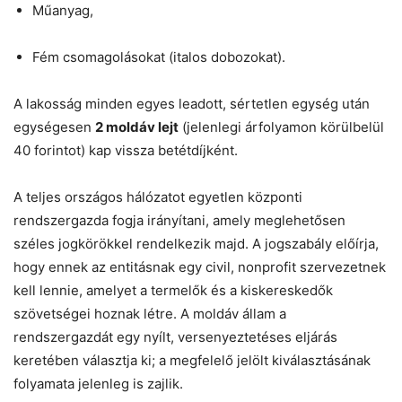
Műanyag,
Fém csomagolásokat (italos dobozokat).
A lakosság minden egyes leadott, sértetlen egység után
egységesen
2 moldáv lejt
(jelenlegi árfolyamon körülbelül
40 forintot) kap vissza betétdíjként.
A teljes országos hálózatot egyetlen központi
rendszergazda fogja irányítani, amely meglehetősen
széles jogkörökkel rendelkezik majd. A jogszabály előírja,
hogy ennek az entitásnak egy civil, nonprofit szervezetnek
kell lennie, amelyet a termelők és a kiskereskedők
szövetségei hoznak létre. A moldáv állam a
rendszergazdát egy nyílt, versenyeztetéses eljárás
keretében választja ki; a megfelelő jelölt kiválasztásának
folyamata jelenleg is zajlik.