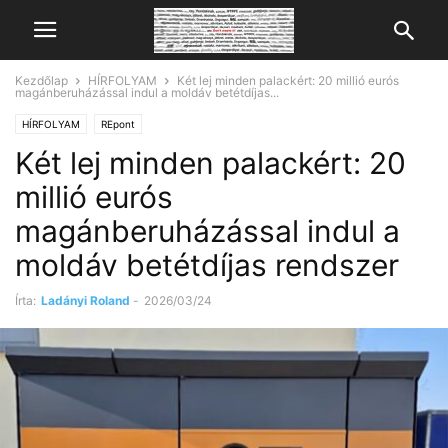
Kezdőlap
HÍRFOLYAM
Két lej minden palackért: 20 millió eurós
magánberuházással indul a moldáv betétdíjas...
HÍRFOLYAM
REpont
Két lej minden palackért: 20
millió eurós
magánberuházással indul a
moldáv betétdíjas rendszer
Írta:
Ladányi Roland
-
2026/03/24