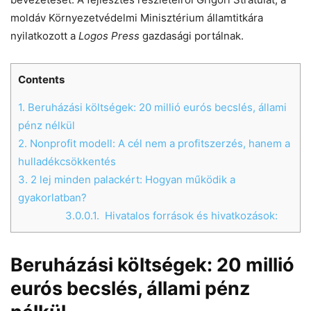
moldáv Környezetvédelmi Minisztérium államtitkára
nyilatkozott a
Logos Press
gazdasági portálnak.
Chat
Close
Mr wAIste
Contents
Helló! Miben segíthetek ma?
1.
Beruházási költségek: 20 millió eurós becslés, állami
pénz nélkül
2.
Nonprofit modell: A cél nem a profitszerzés, hanem a
hulladékcsökkentés
3.
2 lej minden palackért: Hogyan működik a
gyakorlatban?
3.0.0.1.
Hivatalos források és hivatkozások:
Beruházási költségek: 20 millió
eurós becslés, állami pénz